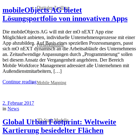
Digitaler Zwilling
mobileObjects AG bietet
Lösungsportfolio von innovativen Apps
Die mobileObjects AG will mit der mO nEXT App eine
Möglichkeit anbieten, individuelle Unternehmensprozesse mit einer
App abzubilden. Auf Basis eines speziellen Prozessmangers, passt
Fernerkundung
sich mO nEXT dynamisch an die Arbeitsabläufe des Unternehmens
an. Zeitaufwendige Anpassungen durch „Programmierung“ sollen
bei diesem Ansatz der Vergangenheit angehören. Der Bereich
Mobile Workforce Management adressiert alle Unternehmen mit
Außendienstmitarbeitern, […]
Continue reading
Mobile Mapping
2. Februar 2017
in
News
Global Urban Footprint: Weltweite
3D-Stadt Modelle
Kartierung besiedelter Flächen