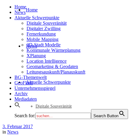
Home
Home
News
Aktuelle Schwerpunkte
Digitale Souveränität
Digitaler Zwilling
Fernerkundung
Mobile Mapping
3D-Stadt Modelle
News
Kommunale Wärmeplanung
XPlanung
Location Intelligence
Geomarketing & Geodaten
Leitungsauskunft/Planauskunft
BG-Themenwelt
Aktuelle Schwerpunkte
GeoFlash
Unternehmensspiegel
Archiv
Mediadaten
Digitale Souveränität
Search for:
Search Button
3. Februar 2017
in
News