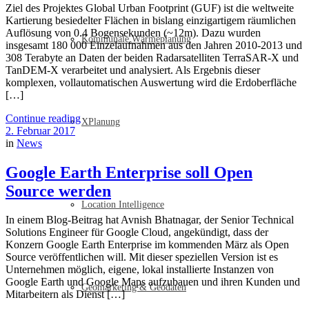
Ziel des Projektes Global Urban Footprint (GUF) ist die weltweite
Kartierung besiedelter Flächen in bislang einzigartigem räumlichen
Auflösung von 0.4 Bogensekunden (~12m). Dazu wurden
Kommunale Wärmeplanung
insgesamt 180 000 Einzelaufnahmen aus den Jahren 2010-2013 und
308 Terabyte an Daten der beiden Radarsatelliten TerraSAR-X und
TanDEM-X verarbeitet und analysiert. Als Ergebnis dieser
komplexen, vollautomatischen Auswertung wird die Erdoberfläche
[…]
Continue reading
XPlanung
2. Februar 2017
in
News
Google Earth Enterprise soll Open
Source werden
Location Intelligence
In einem Blog-Beitrag hat Avnish Bhatnagar, der Senior Technical
Solutions Engineer für Google Cloud, angekündigt, dass der
Konzern Google Earth Enterprise im kommenden März als Open
Source veröffentlichen will. Mit dieser speziellen Version ist es
Unternehmen möglich, eigene, lokal installierte Instanzen von
Google Earth und Google Maps aufzubauen und ihren Kunden und
Geomarketing & Geodaten
Mitarbeitern als Dienst […]