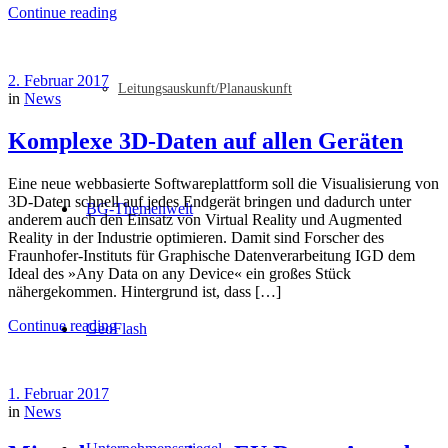
Continue reading
2. Februar 2017
Leitungsauskunft/Planauskunft
in
News
Komplexe 3D-Daten auf allen Geräten
Eine neue webbasierte Softwareplattform soll die Visualisierung von
3D-Daten schnell auf jedes Endgerät bringen und dadurch unter
BG-Themenwelt
anderem auch den Einsatz von Virtual Reality und Augmented
Reality in der Industrie optimieren. Damit sind Forscher des
Fraunhofer-Instituts für Graphische Datenverarbeitung IGD dem
Ideal des »Any Data on any Device« ein großes Stück
nähergekommen. Hintergrund ist, dass […]
Continue reading
GeoFlash
1. Februar 2017
in
News