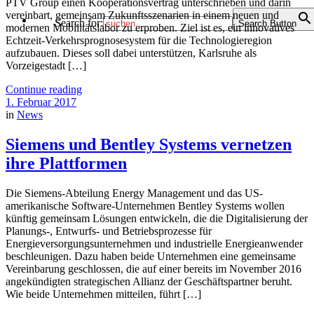
PTV Group einen Kooperationsvertrag unterschrieben und darin
vereinbart, gemeinsam Zukunftsszenarien in einem neuen und
Search for:
Search Button
modernen Mobilitätslabor zu erproben. Ziel ist es, ein innovatives
Echtzeit-Verkehrsprognosesystem für die Technologieregion
aufzubauen. Dieses soll dabei unterstützen, Karlsruhe als
Vorzeigestadt […]
Continue reading
1. Februar 2017
in
News
Siemens und Bentley Systems vernetzen
ihre Plattformen
Die Siemens-Abteilung Energy Management und das US-
amerikanische Software-Unternehmen Bentley Systems wollen
künftig gemeinsam Lösungen entwickeln, die die Digitalisierung der
Planungs-, Entwurfs- und Betriebsprozesse für
Energieversorgungsunternehmen und industrielle Energieanwender
beschleunigen. Dazu haben beide Unternehmen eine gemeinsame
Vereinbarung geschlossen, die auf einer bereits im November 2016
angekündigten strategischen Allianz der Geschäftspartner beruht.
Wie beide Unternehmen mitteilen, führt […]