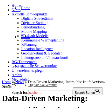
Home
Home
News
Aktuelle Schwerpunkte
Digitale Souveränität
Digitaler Zwilling
Fernerkundung
Mobile Mapping
3D-Stadt Modelle
News
Kommunale Wärmeplanung
XPlanung
Location Intelligence
Geomarketing & Geodaten
Leitungsauskunft/Planauskunft
BG-Themenwelt
Aktuelle Schwerpunkte
GeoFlash
Unternehmensspiegel
Archiv
Mediadaten
Home
»
News
»
Data-Driven Marketing: Interpublic kauft Acxiom-
Digitale Souveränität
Sparte
Search for:
Search Button
Data-Driven Marketing: