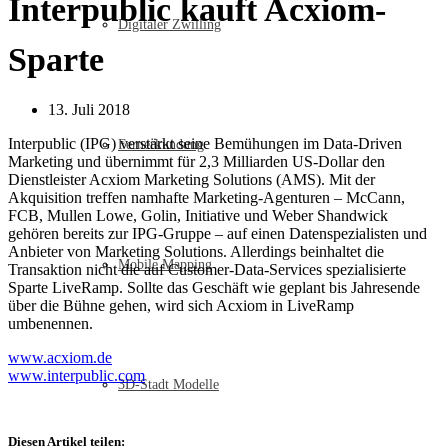
Interpublic kauft Acxiom-
Digitaler Zwilling
Sparte
13. Juli 2018
Interpublic (IPG) verstärkt seine Bemühungen im Data-Driven
Fernerkundung
Marketing und übernimmt für 2,3 Milliarden US-Dollar den
Dienstleister Acxiom Marketing Solutions (AMS). Mit der
Akquisition treffen namhafte Marketing-Agenturen – McCann,
FCB, Mullen Lowe, Golin, Initiative und Weber Shandwick
gehören bereits zur IPG-Gruppe – auf einen Datenspezialisten und
Anbieter von Marketing Solutions. Allerdings beinhaltet die
Mobile Mapping
Transaktion nicht die auf Customer-Data-Services spezialisierte
Sparte LiveRamp. Sollte das Geschäft wie geplant bis Jahresende
über die Bühne gehen, wird sich Acxiom in LiveRamp
umbenennen.
www.acxiom.de
www.interpublic.com
3D-Stadt Modelle
Diesen Artikel teilen: