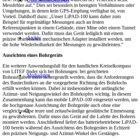
Unternehmensspiegel
Messfehler auf.“ Dies sei besonders in beengten Verhältnissen oder
Umgebungen, in denen kein GPS-Empfang verfügbar ist, von
Vorteil. Dahlhoff dazu: „Unser LiPAD-100 kann daher zum
Beispiel für regelmäßige Messungen auch an festen
Referenzpunkten in einem Gebäude, einer Mine oder einem Tunnel
verwendet werden. Dafür muss das Gerät lediglich mit einem
Archiv
präzise bearbeiteten mechanischen Adapter installiert werden, um
die hohe Wiederholbarkeit der Messungen zu gewährleisten.“
Ausrichten eines Bohrgeräts
Ein weiterer Anwendungsfall für den handlichen Kreiselkompass
von LITEF findet sich bei Bohrungen: bei gerichteten
Mediadaten
Bohraufgaben muss sichergestellt werden, dass die Anforderungen
des Bautechnikers an die vorgegebene Richtung des Bohrlochs
erfüllt werden können. Dabei ist insbesondere der anfängliche
Azimut- und Neigungswinkel des Bohrkopfes wichtig. In diesem
Zusammenhang kann das mobile LiPAD-100 eingesetzt werden, um
die hochgenaue Ausrichtung der Bohrgeräte auch ohne eine
vergleichsweise teure und zeitaufwändige geodätische Einmessung
zu gewährleisten. Dafür muss das Gerät auf die Lafette des Bohrers
montiert werden. Anschließend liefert das batteriebetriebene LiPAD-
100 bereits während des Ausrichtens des Bohrgerätes in Echtzeit
den präzisen Neigungs- und Azimut-Winkel des Gestänges.