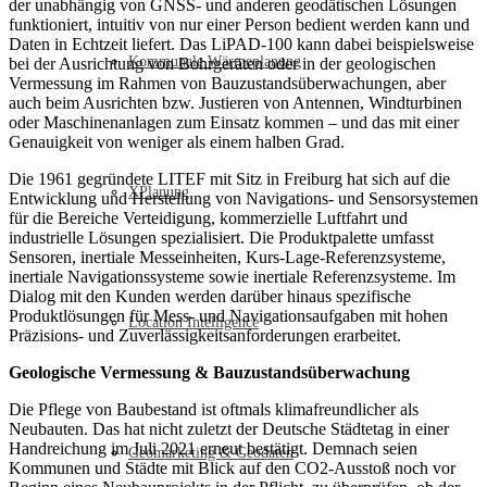
der unabhängig von GNSS- und anderen geodätischen Lösungen
funktioniert, intuitiv von nur einer Person bedient werden kann und
Daten in Echtzeit liefert. Das LiPAD-100 kann dabei beispielsweise
Kommunale Wärmeplanung
bei der Ausrichtung von Bohrgeräten oder in der geologischen
Vermessung im Rahmen von Bauzustandsüberwachungen, aber
auch beim Ausrichten bzw. Justieren von Antennen, Windturbinen
oder Maschinenanlagen zum Einsatz kommen – und das mit einer
Genauigkeit von weniger als einem halben Grad.
Die 1961 gegründete LITEF mit Sitz in Freiburg hat sich auf die
XPlanung
Entwicklung und Herstellung von Navigations- und Sensorsystemen
für die Bereiche Verteidigung, kommerzielle Luftfahrt und
industrielle Lösungen spezialisiert. Die Produktpalette umfasst
Sensoren, inertiale Messeinheiten, Kurs-Lage-Referenzsysteme,
inertiale Navigationssysteme sowie inertiale Referenzsysteme. Im
Dialog mit den Kunden werden darüber hinaus spezifische
Produktlösungen für Mess- und Navigationsaufgaben mit hohen
Location Intelligence
Präzisions- und Zuverlässigkeitsanforderungen erarbeitet.
Geologische Vermessung & Bauzustandsüberwachung
Die Pflege von Baubestand ist oftmals klimafreundlicher als
Neubauten. Das hat nicht zuletzt der Deutsche Städtetag in einer
Handreichung im Juli 2021 erneut bestätigt. Demnach seien
Geomarketing & Geodaten
Kommunen und Städte mit Blick auf den CO2-Ausstoß noch vor