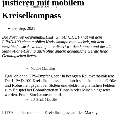
justieren mit mobilem
Digitaler Zwilling
Kreiselkompass
09. Sep. 2021
Die Northrop Grumman LITEF GmbH (LITEF) hat mit dem
Fernerkundung
LiPAD-100 einen mobilen Kreiselkompass entwickelt, mit dem
verschiedenste Anwendungen realisiert werden können und der als
Stand-Alone-Lösung auch ohne andere geodätische Geräte hohe
Genauigkeiten liefert
.
Mobile Mapping
Egal, ob ohne GPS-Empfang oder in beengten Raumverhältnissen:
Der LiPAD-100-Kreiselkompass kann durch seine kompakte Größe
und Robustheit gegenüber Stößen und elektromagnetischen Feldern
zum Beispiel bei Bohrarbeiten in Tunneln oder Minen eingesetzt
werden. Foto: iStock.com/aeduard
3D-Stadt Modelle
LITEF hat einen mobilen Kreiselkompass auf den Markt gebracht,