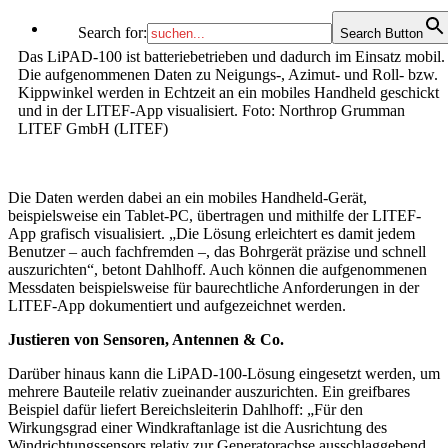
Search for:
Search Button
Das LiPAD-100 ist batteriebetrieben und dadurch im Einsatz mobil.
Die aufgenommenen Daten zu Neigungs-, Azimut- und Roll- bzw.
Kippwinkel werden in Echtzeit an ein mobiles Handheld geschickt
und in der LITEF-App visualisiert. Foto: Northrop Grumman
LITEF GmbH (LITEF)
Die Daten werden dabei an ein mobiles Handheld-Gerät,
beispielsweise ein Tablet-PC, übertragen und mithilfe der LITEF-
App grafisch visualisiert. „Die Lösung erleichtert es damit jedem
Benutzer – auch fachfremden –, das Bohrgerät präzise und schnell
auszurichten“, betont Dahlhoff. Auch können die aufgenommenen
Messdaten beispielsweise für baurechtliche Anforderungen in der
LITEF-App dokumentiert und aufgezeichnet werden.
Justieren von Sensoren, Antennen & Co.
Darüber hinaus kann die LiPAD-100-Lösung eingesetzt werden, um
mehrere Bauteile relativ zueinander auszurichten. Ein greifbares
Beispiel dafür liefert Bereichsleiterin Dahlhoff: „Für den
Wirkungsgrad einer Windkraftanlage ist die Ausrichtung des
Windrichtungssensors relativ zur Generatorachse ausschlaggebend.