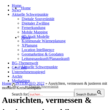
Home
Home
News
Aktuelle Schwerpunkte
Digitale Souveränität
Digitaler Zwilling
Fernerkundung
Mobile Mapping
3D-Stadt Modelle
News
Kommunale Wärmeplanung
XPlanung
Location Intelligence
Geomarketing & Geodaten
Leitungsauskunft/Planauskunft
BG-Themenwelt
Aktuelle Schwerpunkte
GeoFlash
Unternehmensspiegel
Archiv
Mediadaten
Home
»
INTERGEO 2022
»
Ausrichten, vermessen & justieren mit
Digitale Souveränität
mobilem Kreiselkompass
Search for:
Search Button
Ausrichten, vermessen &