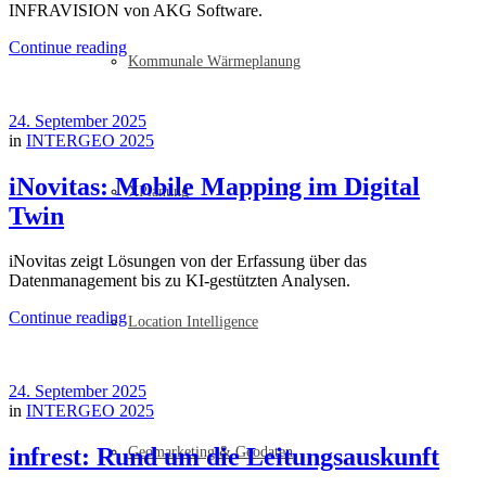
INFRAVISION von AKG Software.
Continue reading
Kommunale Wärmeplanung
24. September 2025
in
INTERGEO 2025
iNovitas: Mobile Mapping im Digital
XPlanung
Twin
iNovitas zeigt Lösungen von der Erfassung über das
Datenmanagement bis zu KI-gestützten Analysen.
Continue reading
Location Intelligence
24. September 2025
in
INTERGEO 2025
infrest: Rund um die Leitungsauskunft
Geomarketing & Geodaten