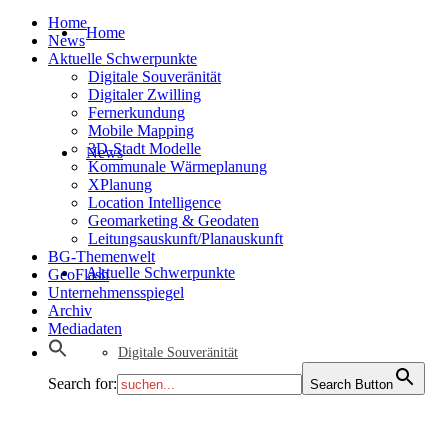
Home
Home
News
Aktuelle Schwerpunkte
Digitale Souveränität
Digitaler Zwilling
Fernerkundung
Mobile Mapping
3D-Stadt Modelle
News
Kommunale Wärmeplanung
XPlanung
Location Intelligence
Geomarketing & Geodaten
Leitungsauskunft/Planauskunft
BG-Themenwelt
Aktuelle Schwerpunkte
GeoFlash
Unternehmensspiegel
Archiv
Mediadaten
Digitale Souveränität
Search for:
Search Button