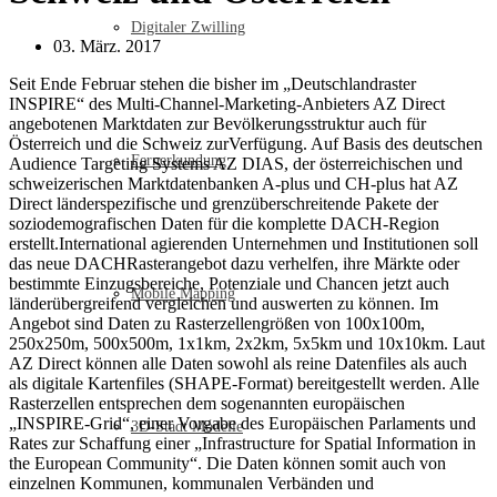
Digitaler Zwilling
03. März. 2017
Seit Ende Februar stehen die bisher im „Deutschlandraster
INSPIRE“ des Multi-Channel-Marketing-Anbieters AZ Direct
angebotenen Marktdaten zur Bevölkerungsstruktur auch für
Österreich und die Schweiz zurVerfügung. Auf Basis des deutschen
Fernerkundung
Audience Targeting Systems AZ DIAS, der österreichischen und
schweizerischen Marktdatenbanken A-plus und CH-plus hat AZ
Direct länderspezifische und grenzüberschreitende Pakete der
soziodemografischen Daten für die komplette DACH-Region
erstellt.International agierenden Unternehmen und Institutionen soll
das neue DACHRasterangebot dazu verhelfen, ihre Märkte oder
bestimmte Einzugsbereiche, Potenziale und Chancen jetzt auch
Mobile Mapping
länderübergreifend vergleichen und auswerten zu können. Im
Angebot sind Daten zu Rasterzellengrößen von 100x100m,
250x250m, 500x500m, 1x1km, 2x2km, 5x5km und 10x10km. Laut
AZ Direct können alle Daten sowohl als reine Datenfiles als auch
als digitale Kartenfiles (SHAPE-Format) bereitgestellt werden. Alle
Rasterzellen entsprechen dem sogenannten europäischen
„INSPIRE-Grid“, einer Vorgabe des Europäischen Parlaments und
3D-Stadt Modelle
Rates zur Schaffung einer „Infrastructure for Spatial Information in
the European Community“. Die Daten können somit auch von
einzelnen Kommunen, kommunalen Verbänden und