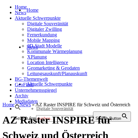
Home
Home
News
Aktuelle Schwerpunkte
Digitale Souveränität
Digitaler Zwilling
Fernerkundung
Mobile Mapping
3D-Stadt Modelle
News
Kommunale Wärmeplanung
XPlanung
Location Intelligence
Geomarketing & Geodaten
Leitungsauskunft/Planauskunft
BG-Themenwelt
Aktuelle Schwerpunkte
GeoFlash
Unternehmensspiegel
Archiv
Mediadaten
Home
»
News
»
AZ Raster INSPIRE für Schweiz und Österreich
Digitale Souveränität
AZ Raster INSPIRE für
Search for:
Search Button
Schweiz und Österreich