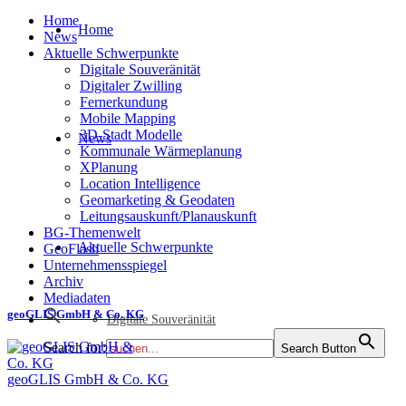
Home
Home
News
Aktuelle Schwerpunkte
Digitale Souveränität
Digitaler Zwilling
Fernerkundung
Mobile Mapping
3D-Stadt Modelle
News
Kommunale Wärmeplanung
XPlanung
Location Intelligence
Geomarketing & Geodaten
Leitungsauskunft/Planauskunft
BG-Themenwelt
Aktuelle Schwerpunkte
GeoFlash
Unternehmensspiegel
Archiv
Mediadaten
geoGLIS GmbH & Co. KG
Digitale Souveränität
Search for:
Search Button
geoGLIS GmbH & Co. KG