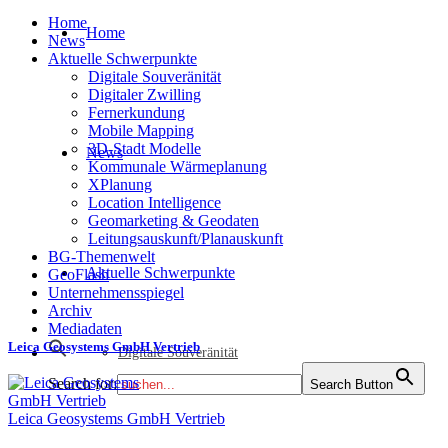
Home
Home
News
Aktuelle Schwerpunkte
Digitale Souveränität
Digitaler Zwilling
Fernerkundung
Mobile Mapping
3D-Stadt Modelle
News
Kommunale Wärmeplanung
XPlanung
Location Intelligence
Geomarketing & Geodaten
Leitungsauskunft/Planauskunft
BG-Themenwelt
Aktuelle Schwerpunkte
GeoFlash
Unternehmensspiegel
Archiv
Mediadaten
Leica Geosystems GmbH Vertrieb
Digitale Souveränität
Search for:
Search Button
Leica Geosystems GmbH Vertrieb