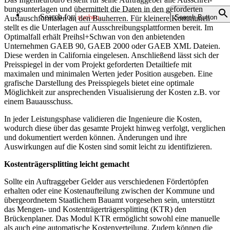
bungsunterlagen und übermittelt die Daten in den geforderten
Search for:
Search Button
Austauschformaten an den Bauherren. Für kleinere Kommunen
stellt es die Unterlagen auf Ausschreibungsplattformen bereit. Im
Optimalfall erhält Preihsl+Schwan von den anbietenden
Unternehmen GAEB 90, GAEB 2000 oder GAEB XML Dateien.
Diese werden in California eingelesen. Anschließend lässt sich der
Preisspiegel in der vom Projekt geforderten Detailtiefe mit
maximalen und minimalen Werten jeder Position ausgeben. Eine
grafische Darstellung des Preisspiegels bietet eine optimale
Möglichkeit zur ansprechenden Visualisierung der Kosten z.B. vor
einem Bauausschuss.
In jeder Leistungsphase validieren die Ingenieure die Kosten,
wodurch diese über das gesamte Projekt hinweg verfolgt, verglichen
und dokumentiert werden können. Änderungen und ihre
Auswirkungen auf die Kosten sind somit leicht zu identifizieren.
Kostenträgersplitting leicht gemacht
Sollte ein Auftraggeber Gelder aus verschiedenen Fördertöpfen
erhalten oder eine Kostenaufteilung zwischen der Kommune und
übergeordnetem Staatlichem Bauamt vorgesehen sein, unterstützt
das Mengen- und Kostenträgerträgersplitting (KTR) den
Brückenplaner. Das Modul KTR ermöglicht sowohl eine manuelle
als auch eine automatische Kostenverteilung. Zudem können die