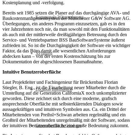
Kostenplanung und -verfolgung.
Bereits seit 1985 setzen die Planer auf das durchgängige AVA- und
Kommunale Wärmeplanung
Baukostenmanagementsystem der Münchener G&W Software AG.
Überlegungen, ein anderes Programm einzusetzen, gab es in den
vier Jahrzehnten noch nie, da man sowohl mit den Funktionalitäten
als auch mit der mittlerweile dreißigjährigen Betreuung durch den
Service- und Vertriebspartner BSS BauSoftwareSysteme äußerst
zufrieden ist. So ist die Durchgängigkeit der Software ein wichtiger
Faktor, da das Büro damit alle wesentlichen Anforderungen
XPlanung
abdecken kann – von der ersten Kostenschätzung bis zur
Dokumentation der abgeschlossenen Baumaßnahme.
Intuitive Benutzeroberfläche
Laut Projektleiter und Fachingenieur für Brückenbau Florian
Stiegler, B. Eng., ist die Einarbeitung neuer Mitarbeiter durch die
Location Intelligence
Umstellung auf die Generation CaliforniaX noch unkomplizierter
geworden. Diese zeichnet sich durch eine moderne, grafisch
ansprechende Oberfläche mit selbsterklärenden Dialogen sowie
aussagekräftigen und intuitiven Symbolen aus. Ca. ein Drittel der
Mitarbeitenden von Preihsl+Schwan arbeiten regelmäßig und ein
Großteil der Mitarbeitenden unregelmäßig mit der Software, sodass
der intuitiven Benutzeroberfläche eine große Bedeutung zukommt.
Geomarketing & Geodaten