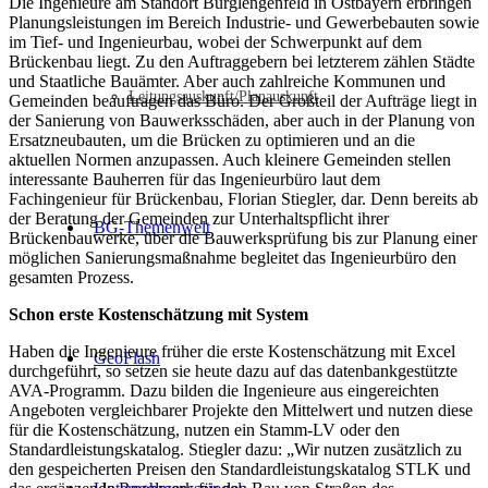
Die Ingenieure am Standort Burglengenfeld in Ostbayern erbringen
Planungsleistungen im Bereich Industrie- und Gewerbebauten sowie
im Tief- und Ingenieurbau, wobei der Schwerpunkt auf dem
Brückenbau liegt. Zu den Auftraggebern bei letzterem zählen Städte
und Staatliche Bauämter. Aber auch zahlreiche Kommunen und
Leitungsauskunft/Planauskunft
Gemeinden beauftragen das Büro. Der Großteil der Aufträge liegt in
der Sanierung von Bauwerksschäden, aber auch in der Planung von
Ersatzneubauten, um die Brücken zu optimieren und an die
aktuellen Normen anzupassen. Auch kleinere Gemeinden stellen
interessante Bauherren für das Ingenieurbüro laut dem
Fachingenieur für Brückenbau, Florian Stiegler, dar. Denn bereits ab
der Beratung der Gemeinden zur Unterhaltspflicht ihrer
BG-Themenwelt
Brückenbauwerke, über die Bauwerksprüfung bis zur Planung einer
möglichen Sanierungsmaßnahme begleitet das Ingenieurbüro den
gesamten Prozess.
Schon erste Kostenschätzung mit System
Haben die Ingenieure früher die erste Kostenschätzung mit Excel
GeoFlash
durchgeführt, so setzen sie heute dazu auf das datenbankgestützte
AVA-Programm. Dazu bilden die Ingenieure aus eingereichten
Angeboten vergleichbarer Projekte den Mittelwert und nutzen diese
für die Kostenschätzung, nutzen ein Stamm-LV oder den
Standardleistungskatalog. Stiegler dazu: „Wir nutzen zusätzlich zu
den gespeicherten Preisen den Standardleistungskatalog STLK und