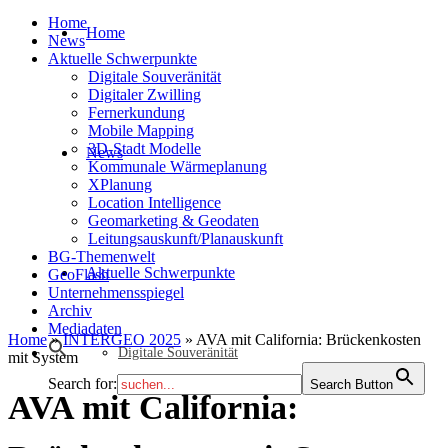
Home
Home
News
Aktuelle Schwerpunkte
Digitale Souveränität
Digitaler Zwilling
Fernerkundung
Mobile Mapping
3D-Stadt Modelle
News
Kommunale Wärmeplanung
XPlanung
Location Intelligence
Geomarketing & Geodaten
Leitungsauskunft/Planauskunft
BG-Themenwelt
Aktuelle Schwerpunkte
GeoFlash
Unternehmensspiegel
Archiv
Mediadaten
Home
»
INTERGEO 2025
»
AVA mit California: Brückenkosten
Digitale Souveränität
mit System
Search for:
Search Button
AVA mit California: