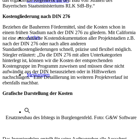
das ergänzende Regelwerk für den Bau von Straßen des
Unternehmensspiegel
Bayerischen Staatsministeriums RLK StB-By.“
Kostengliederung nach DIN 276
Beziehen die Bauherren Fördermittel, sind die Kosten schon in
einem frühen Stadium nach der DIN 276 zu gliedern. Mit California
Archiv
ist eine automatische Kostendokumentation aller Projektstadien z.B.
nach der DIN 276 oder nach allen anderen
Standardkostengliederungen schnell, präzise und flexibel möglich.
Stiegler erläutert: „Da die DIN 276 mit allen Unterkategorien
hinterlegt ist, können wir die Kosten der entsprechenden
Kostengruppe im Programm zuweisen und müssen diese nicht
aufwändig aus der DIN herausziehen oder in Hilfswerken
Mediadaten
nachschlagen.“ Eine Detaillierung im weiteren Projektverlauf ist
ebenfalls machbar.
Grafische Darstellung der Kosten
Ersatzneubau des Irlstegs in Burglengenfeld. Foto: G&W Software
Das Ingenieurbüro erstellt für seine Auftraggeber alle Ausschrei-