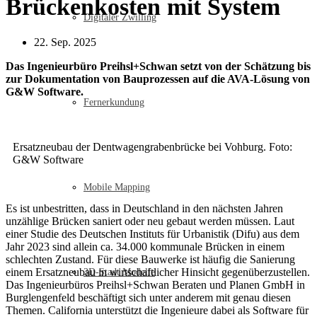
Brückenkosten mit System
Digitaler Zwilling
22. Sep. 2025
Das Ingenieurbüro Preihsl+Schwan setzt von der Schätzung bis
zur Dokumentation von Bauprozessen auf die AVA-Lösung von
G&W Software.
Fernerkundung
Ersatzneubau der Dentwagengrabenbrücke bei Vohburg. Foto:
G&W Software
Mobile Mapping
Es ist unbestritten, dass in Deutschland in den nächsten Jahren
unzählige Brücken saniert oder neu gebaut werden müssen. Laut
einer Studie des Deutschen Instituts für Urbanistik (Difu) aus dem
Jahr 2023 sind allein ca. 34.000 kommunale Brücken in einem
schlechten Zustand. Für diese Bauwerke ist häufig die Sanierung
einem Ersatzneubau in wirtschaftlicher Hinsicht gegenüberzustellen.
3D-Stadt Modelle
Das Ingenieurbüros Preihsl+Schwan Beraten und Planen GmbH in
Burglengenfeld beschäftigt sich unter anderem mit genau diesen
Themen. California unterstützt die Ingenieure dabei als Software für