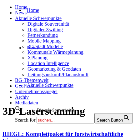
Home
Home
News
Aktuelle Schwerpunkte
Digitale Souveränität
Digitaler Zwilling
Fernerkundung
Mobile Mapping
3D-Stadt Modelle
News
Kommunale Wärmeplanung
XPlanung
Location Intelligence
Geomarketing & Geodaten
Leitungsauskunft/Planauskunft
BG-Themenwelt
Aktuelle Schwerpunkte
GeoFlash
Unternehmensspiegel
Archiv
Mediadaten
3D-Laserscanning
Digitale Souveränität
Search for:
Search Button
RIEGL: Komplettpaket für forstwirtschaftliche