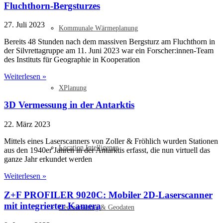
Fluchthorn-Bergsturzes
27. Juli 2023
Kommunale Wärmeplanung
Bereits 48 Stunden nach dem massiven Bergsturz am Fluchthorn in
der Silvrettagruppe am 11. Juni 2023 war ein Forscher:innen-Team
des Instituts für Geographie in Kooperation
Weiterlesen »
XPlanung
3D Vermessung in der Antarktis
22. März 2023
Mittels eines Laserscanners von Zoller & Fröhlich wurden Stationen
Location Intelligence
aus den 1940er Jahren in der Antarktis erfasst, die nun virtuell das
ganze Jahr erkundet werden
Weiterlesen »
Z+F PROFILER 9020C: Mobiler 2D-Laserscanner
mit integrierter Kamera
Geomarketing & Geodaten