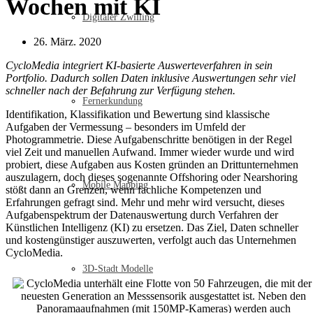
Wochen mit KI
Digitaler Zwilling
26. März. 2020
CycloMedia integriert KI-basierte Auswerteverfahren in sein
Portfolio. Dadurch sollen Daten inklusive Auswertungen sehr viel
schneller nach der Befahrung zur Verfügung stehen.
Fernerkundung
Identifikation, Klassifikation und Bewertung sind klassische
Aufgaben der Vermessung – besonders im Umfeld der
Photogrammetrie. Diese Aufgabenschritte benötigen in der Regel
viel Zeit und manuellen Aufwand. Immer wieder wurde und wird
probiert, diese Aufgaben aus Kosten gründen an Drittunternehmen
auszulagern, doch dieses sogenannte Offshoring oder Nearshoring
Mobile Mapping
stößt dann an Grenzen, wenn fachliche Kompetenzen und
Erfahrungen gefragt sind. Mehr und mehr wird versucht, dieses
Aufgabenspektrum der Datenauswertung durch Verfahren der
Künstlichen Intelligenz (KI) zu ersetzen. Das Ziel, Daten schneller
und kostengünstiger auszuwerten, verfolgt auch das Unternehmen
CycloMedia.
3D-Stadt Modelle