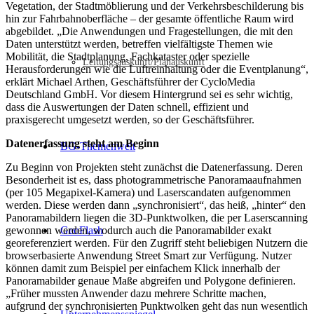
Vegetation, der Stadtmöblierung und der Verkehrsbeschilderung bis
hin zur Fahrbahnoberfläche – der gesamte öffentliche Raum wird
abgebildet. „Die Anwendungen und Fragestellungen, die mit den
Daten unterstützt werden, betreffen vielfältigste Themen wie
Mobilität, die Stadtplanung, Fachkataster oder spezielle
Leitungsauskunft/Planauskunft
Herausforderungen wie die Luftreinhaltung oder die Eventplanung“,
erklärt Michael Arthen, Geschäftsführer der CycloMedia
Deutschland GmbH. Vor diesem Hintergrund sei es sehr wichtig,
dass die Auswertungen der Daten schnell, effizient und
praxisgerecht umgesetzt werden, so der Geschäftsführer.
Datenerfassung steht am Beginn
BG-Themenwelt
Zu Beginn von Projekten steht zunächst die Datenerfassung. Deren
Besonderheit ist es, dass photogrammetrische Panoramaaufnahmen
(per 105 Megapixel-Kamera) und Laserscandaten aufgenommen
werden. Diese werden dann „synchronisiert“, das heiß, „hinter“ den
Panoramabildern liegen die 3D-Punktwolken, die per Laserscanning
gewonnen werden, wodurch auch die Panoramabilder exakt
GeoFlash
georeferenziert werden. Für den Zugriff steht beliebigen Nutzern die
browserbasierte Anwendung Street Smart zur Verfügung. Nutzer
können damit zum Beispiel per einfachem Klick innerhalb der
Panoramabilder genaue Maße abgreifen und Polygone definieren.
„Früher mussten Anwender dazu mehrere Schritte machen,
aufgrund der synchronisierten Punktwolken geht das nun wesentlich