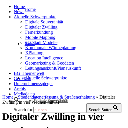
Home
Home
News
Aktuelle Schwerpunkte
Digitale Souveränität
Digitaler Zwilling
Fernerkundung
Mobile Mapping
3D-Stadt Modelle
News
Kommunale Wärmeplanung
XPlanung
Location Intelligence
Geomarketing & Geodaten
Leitungsauskunft/Planauskunft
BG-Themenwelt
Aktuelle Schwerpunkte
GeoFlash
Unternehmensspiegel
Archiv
Mediadaten
Home
»
Straßendatenerfassung & Straßenerhaltung
»
Digitaler
Digitale Souveränität
Zwilling in vier Wochen mit KI
Search for:
Search Button
Digitaler Zwilling in vier