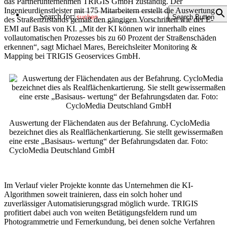
das Partnerunternehmen TRIGIS GmbH zuständig. Der
Ingenieurdienstleister mit 175 Mitarbeitern erstellt die Auswertung
Search for:
Search Button
des Straßenzustands gemäß den gängigen Vorschriften wie der E-
EMI auf Basis von KI. „Mit der KI können wir innerhalb eines
vollautomatischen Prozesses bis zu 60 Prozent der Straßenschäden
erkennen“, sagt Michael Mares, Bereichsleiter Monitoring &
Mapping bei TRIGIS Geoservices GmbH.
Auswertung der Flächendaten aus der Befahrung. CycloMedia
bezeichnet dies als Realflächenkartierung. Sie stellt gewissermaßen
eine erste „Basisaus- wertung“ der Befahrungsdaten dar. Foto:
CycloMedia Deutschland GmbH
Im Verlauf vieler Projekte konnte das Unternehmen die KI-
Algorithmen soweit trainieren, dass ein solch hoher und
zuverlässiger Automatisierungsgrad möglich wurde. TRIGIS
profitiert dabei auch von weiten Betätigungsfeldern rund um
Photogrammetrie und Fernerkundung, bei denen solche Verfahren