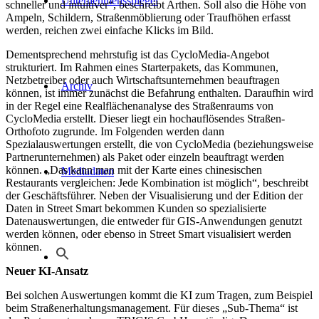
Unternehmensspiegel
schneller und intuitiver“, beschreibt Arthen. Soll also die Höhe von
Ampeln, Schildern, Straßenmöblierung oder Traufhöhen erfasst
werden, reichen zwei einfache Klicks im Bild.
Dementsprechend mehrstufig ist das CycloMedia-Angebot
strukturiert. Im Rahmen eines Starterpakets, das Kommunen,
Netzbetreiber oder auch Wirtschaftsunternehmen beauftragen
Archiv
können, ist immer zunächst die Befahrung enthalten. Daraufhin wird
in der Regel eine Realflächenanalyse des Straßenraums von
CycloMedia erstellt. Dieser liegt ein hochauflösendes Straßen-
Orthofoto zugrunde. Im Folgenden werden dann
Spezialauswertungen erstellt, die von CycloMedia (beziehungsweise
Partnerunternehmen) als Paket oder einzeln beauftragt werden
können. „Das kann man mit der Karte eines chinesischen
Mediadaten
Restaurants vergleichen: Jede Kombination ist möglich“, beschreibt
der Geschäftsführer. Neben der Visualisierung und der Edition der
Daten in Street Smart bekommen Kunden so spezialisierte
Datenauswertungen, die entweder für GIS-Anwendungen genutzt
werden können, oder ebenso in Street Smart visualisiert werden
können.
Neuer KI-Ansatz
Bei solchen Auswertungen kommt die KI zum Tragen, zum Beispiel
beim Straßenerhaltungsmanagement. Für dieses „Sub-Thema“ ist