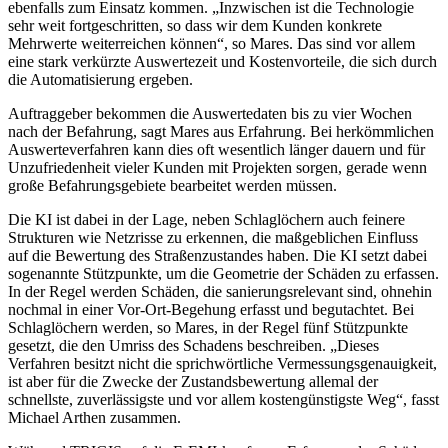
ebenfalls zum Einsatz kommen. „Inzwischen ist die Technologie
sehr weit fortgeschritten, so dass wir dem Kunden konkrete
Mehrwerte weiterreichen können“, so Mares. Das sind vor allem
eine stark verkürzte Auswertezeit und Kostenvorteile, die sich durch
die Automatisierung ergeben.
Auftraggeber bekommen die Auswertedaten bis zu vier Wochen
nach der Befahrung, sagt Mares aus Erfahrung. Bei herkömmlichen
Auswerteverfahren kann dies oft wesentlich länger dauern und für
Unzufriedenheit vieler Kunden mit Projekten sorgen, gerade wenn
große Befahrungsgebiete bearbeitet werden müssen.
Die KI ist dabei in der Lage, neben Schlaglöchern auch feinere
Strukturen wie Netzrisse zu erkennen, die maßgeblichen Einfluss
auf die Bewertung des Straßenzustandes haben. Die KI setzt dabei
sogenannte Stützpunkte, um die Geometrie der Schäden zu erfassen.
In der Regel werden Schäden, die sanierungsrelevant sind, ohnehin
nochmal in einer Vor-Ort-Begehung erfasst und begutachtet. Bei
Schlaglöchern werden, so Mares, in der Regel fünf Stützpunkte
gesetzt, die den Umriss des Schadens beschreiben. „Dieses
Verfahren besitzt nicht die sprichwörtliche Vermessungsgenauigkeit,
ist aber für die Zwecke der Zustandsbewertung allemal der
schnellste, zuverlässigste und vor allem kostengünstigste Weg“, fasst
Michael Arthen zusammen.