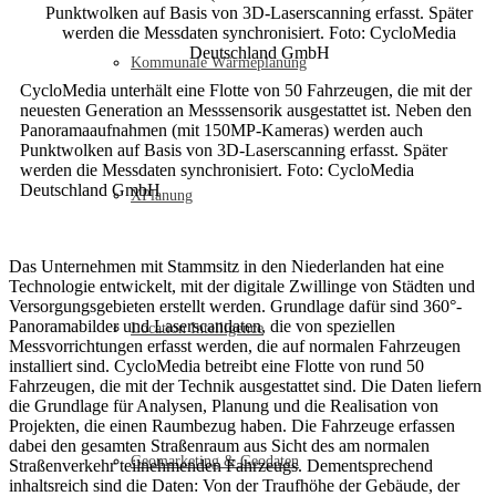
Kommunale Wärmeplanung
CycloMedia unterhält eine Flotte von 50 Fahrzeugen, die mit der
neuesten Generation an Messsensorik ausgestattet ist. Neben den
Panoramaaufnahmen (mit 150MP-Kameras) werden auch
Punktwolken auf Basis von 3D-Laserscanning erfasst. Später
werden die Messdaten synchronisiert. Foto: CycloMedia
Deutschland GmbH
XPlanung
Das Unternehmen mit Stammsitz in den Niederlanden hat eine
Technologie entwickelt, mit der digitale Zwillinge von Städten und
Versorgungsgebieten erstellt werden. Grundlage dafür sind 360°-
Panoramabilder und Laserscandaten, die von speziellen
Location Intelligence
Messvorrichtungen erfasst werden, die auf normalen Fahrzeugen
installiert sind. CycloMedia betreibt eine Flotte von rund 50
Fahrzeugen, die mit der Technik ausgestattet sind. Die Daten liefern
die Grundlage für Analysen, Planung und die Realisation von
Projekten, die einen Raumbezug haben. Die Fahrzeuge erfassen
dabei den gesamten Straßenraum aus Sicht des am normalen
Geomarketing & Geodaten
Straßenverkehr teilnehmenden Fahrzeugs. Dementsprechend
inhaltsreich sind die Daten: Von der Traufhöhe der Gebäude, der