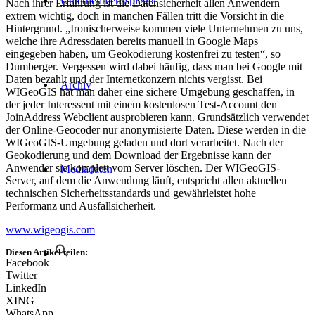
Unternehmensspiegel
Nach ihrer Erfahrung ist die Datensicherheit allen Anwendern
infas 360 GmbH
extrem wichtig, doch in manchen Fällen tritt die Vorsicht in die
infas 360 schafft mit einer
Hintergrund. „Ironischerweise kommen viele Unternehmen zu uns,
einzigartigen Kombination
welche ihre Adressdaten bereits manuell in Google Maps
aus CRM-, Geo-, Markt-
eingegeben haben, um Geokodierung kostenfrei zu testen“, so
und Ad hoc-Daten einen
Dumberger. Vergessen wird dabei häufig, dass man bei Google mit
individuellen Datenpool
Daten bezahlt und der Internetkonzern nichts vergisst. Bei
Archiv
für die Lösung
WIGeoGIS hat man daher eine sichere Umgebung geschaffen, in
spezifischer
der jeder Interessent mit einem kostenlosen Test-Account den
unternehmerischer
JoinAddress Webclient ausprobieren kann. Grundsätzlich verwendet
Aufgabenstellungen.
der Online-Geocoder nur anonymisierte Daten. Diese werden in die
Diesen analysiert und
WIGeoGIS-Umgebung geladen und dort verarbeitet. Nach der
interpretiert infas 360 mit
Geokodierung und dem Download der Ergebnisse kann der
einem innovativen
Anwender sie komplett vom Server löschen. Der WIGeoGIS-
Mediadaten
Disziplinmix aus
Server, auf dem die Anwendung läuft, entspricht allen aktuellen
CRMAnalytics,
technischen Sicherheitsstandards und gewährleistet hohe
Geomarketing und
Performanz und Ausfallsicherheit.
Marketing Research. Mit
www.wigeogis.com
diesem Wissen können
Unternehmen alle Fragen
Diesen Artikel teilen:
über Märkte, Kunden,
Facebook
Zielgruppen und
Twitter
Potenziale (B2B und
LinkedIn
B2C) beantworten und
XING
Strategie wie operatives
WhatsApp