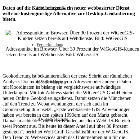
Daten auf die Karte bringen – ein neuer webbasierter Dienst
Digitaler Zwilling
will eine kostengünstige Alternative zur Desktop-Geokodierung
bieten.
Fernerkundung
Adresspunkte im Browser. Über 30 Prozent der WiGeoGIS-Kunde
setzen bereits auf Webdienste. Bild: WiGeoGIS
Geokodierung ist bekanntermaßen der erste Schritt zur räumlichen
Analyse. Doch die Verbindung von Adressen oder anderen Daten
Mobile Mapping
mit Koordinaten ist bislang ein vergleichsweise aufwändiges
Unterfangen. Mit JoinAddress startet die WIGeoGIS GmbH einen
neuen Online-Geokodierungsdienst. Damit setzen die Münchener
auf den Trend zu Webanwendungen, der sich auch im
Geomarketing durchsetzt. „Erste webbasierte GIS-Anwendungen
haben wir bereits in den späten 1990ern auf den Markt gebracht.
3D-Stadt Modelle
Damals machte der Anteil der Kunden aus dem WebGIS-Bereich
zwei Prozent aus. Bis heute ist dieser Anteil auf über 30 Prozent
gestiegen“, berichtet Wolf Graf, Geschäftsführer der WIGeoGIS.
Den Trend zu Webservices greift das Unternehmen nun für die