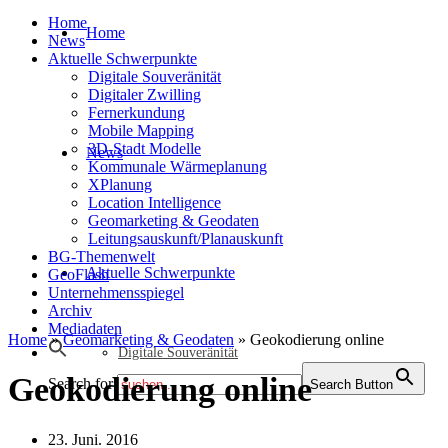
Home
Home
News
Aktuelle Schwerpunkte
Digitale Souveränität
Digitaler Zwilling
Fernerkundung
Mobile Mapping
3D-Stadt Modelle
News
Kommunale Wärmeplanung
XPlanung
Location Intelligence
Geomarketing & Geodaten
Leitungsauskunft/Planauskunft
BG-Themenwelt
Aktuelle Schwerpunkte
GeoFlash
Unternehmensspiegel
Archiv
Mediadaten
Home
»
Geomarketing & Geodaten
»
Geokodierung online
Digitale Souveränität
Geokodierung online
Search for:
Search Button
23. Juni. 2016