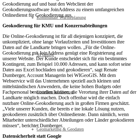
Geokodierung auf und baut den Webclient der
Geokodierungssoftware JoinAddress zu einem umfangreichen
Onlinedienst für Geokodierung aus.
Kommunale Wärmeplanung
Geokodierung für KMU und Konzernabteilungen
Die Online-Geokodierung ist für all diejenigen konzipiert, die
unkompliziert, ohne lange Vorlaufzeiten und Investitionen ihre
Daten auf die Landkarte bringen wollen. „Für die Online-
Geokodierung mit JoinAddress genügt eine Registrierung auf
XPlanung
unserer Website. Der Kunde entscheidet sich für ein bestimmtes
Kontingent, zum Beispiel 10.000 Adressen, und kann sofort seine
Daten aus Excel hochladen und geokodieren“, sagt Renate
Dumberger, Account Managerin bei WIGeoGIS. Mit dem
Webservice will das Unternehmen speziell auch kleinen und
mittelständischen Anwendern, die keine hohen Budgets oder
Fachpersonal bereitstellen können, die Verortung ihrer Daten auf der
Location Intelligence
Landkarte möglich machen. Doch offenbar wird die einfach
nutzbare Online-Geokodierung auch in großen Firmen geschätzt.
„Viele unserer Kunden, die bereits e ine lokale Lösung nutzen,
geokodieren zusätzlich über Onlinedienste. Dann nämlich, wenn
Mitarbeiter unterschiedlicher Abteilungen oder Länder geokodieren
müssen“, berichtet Dumberger.
Geomarketing & Geodaten
Datensicherheit statt Google