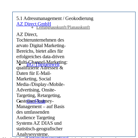
5.1 Adressmanagement / Geokodierung
AZ Direct GmbH
Leitungsauskunft/Planauskunft
AZ Direct,
Tochterunternehmen des
arvato Digital Marketing-
Bereichs, bietet alles für
erfolgreiches data-driven
Multi-Channel-Marketing:
BG-Themenwelt
qualifizierte Adressen &
Daten für E-Mail-
Marketing, Social
Media-/Display-/Mobile-
Advertising, Onsite-
Targeting, Retargeting,
Customer-Journey-
GeoFlash
Management – auf Basis
des umfassenden
Audience Targeting
Systems AZ DIAS und
statistisch-geografischer
Analysesysteme.