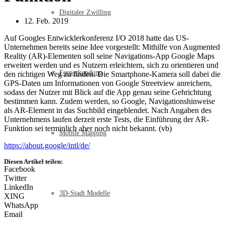
Digitaler Zwilling
12. Feb. 2019
Auf Googles Entwicklerkonferenz I/O 2018 hatte das US-
Unternehmen bereits seine Idee vorgestellt: Mithilfe von Augmented
Reality (AR)-Elementen soll seine Navigations-App Google Maps
erweitert werden und es Nutzern erleichtern, sich zu orientieren und
Fernerkundung
den richtigen Weg zu finden. Die Smartphone-Kamera soll dabei die
GPS-Daten um Informationen von Google Streetview anreichern,
sodass der Nutzer mit Blick auf die App genau seine Gehrichtung
bestimmen kann. Zudem werden, so Google, Navigationshinweise
als AR-Element in das Suchbild eingeblendet. Nach Angaben des
Unternehmens laufen derzeit erste Tests, die Einführung der AR-
Funktion sei terminlich aber noch nicht bekannt. (vb)
Mobile Mapping
https://about.google/intl/de/
Diesen Artikel teilen:
Facebook
Twitter
LinkedIn
3D-Stadt Modelle
XING
WhatsApp
Email