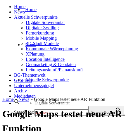
Home
Home
News
Aktuelle Schwerpunkte
Digitale Souveränität
Digitaler Zwilling
Fernerkundung
Mobile Mapping
3D-Stadt Modelle
News
Kommunale Wärmeplanung
XPlanung
Location Intelligence
Geomarketing & Geodaten
Leitungsauskunft/Planauskunft
BG-Themenwelt
Aktuelle Schwerpunkte
GeoFlash
Unternehmensspiegel
Archiv
Mediadaten
Home
»
News
»
Google Maps testet neue AR-Funktion
Digitale Souveränität
Google Maps testet neue AR-
Search for:
Search Button
Funktion