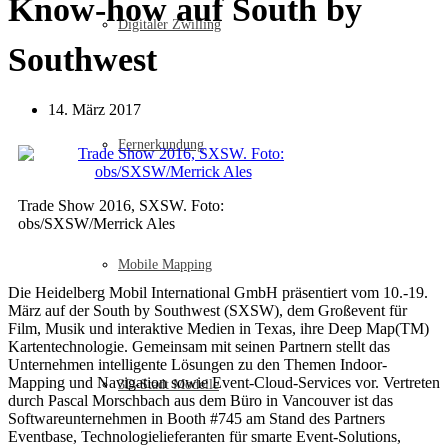
Know-how auf South by
Digitaler Zwilling
Southwest
14. März 2017
Fernerkundung
Trade Show 2016, SXSW. Foto:
obs/SXSW/Merrick Ales
Mobile Mapping
Die Heidelberg Mobil International GmbH präsentiert vom 10.-19.
März auf der South by Southwest (SXSW), dem Großevent für
Film, Musik und interaktive Medien in Texas, ihre Deep Map(TM)
Kartentechnologie. Gemeinsam mit seinen Partnern stellt das
Unternehmen intelligente Lösungen zu den Themen Indoor-
Mapping und Navigation sowie Event-Cloud-Services vor. Vertreten
3D-Stadt Modelle
durch Pascal Morschbach aus dem Büro in Vancouver ist das
Softwareunternehmen in Booth #745 am Stand des Partners
Eventbase, Technologielieferanten für smarte Event-Solutions,