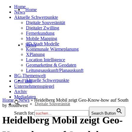
Home
Home
News
Aktuelle Schwerpunkte
Digitale Souveränität
Digitaler Zwilling
Fernerkundung
Mobile Mapping
3D-Stadt Modelle
News
Kommunale Wärmeplanung
XPlanung
Location Intelligence
Geomarketing & Geodaten
Leitungsauskunft/Planauskunft
BG-Themenwelt
Aktuelle Schwerpunkte
GeoFlash
Unternehmensspiegel
Archiv
Mediadaten
Home
»
News
»
Heidelberg Mobil zeigt Geo-Know-how auf South
Digitale Souveränität
by Southwest
Search for:
Search Button
Heidelberg Mobil zeigt Geo-