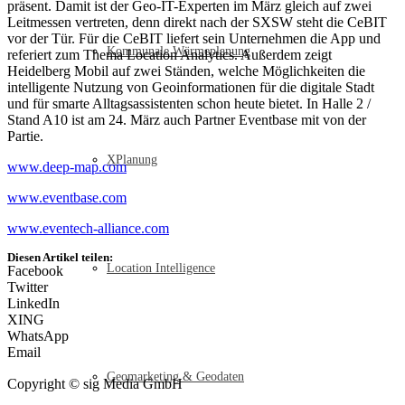
präsent. Damit ist der Geo-IT-Experten im März gleich auf zwei
Leitmessen vertreten, denn direkt nach der SXSW steht die CeBIT
vor der Tür. Für die CeBIT liefert sein Unternehmen die App und
Kommunale Wärmeplanung
referiert zum Thema Location Analytics. Außerdem zeigt
Heidelberg Mobil auf zwei Ständen, welche Möglichkeiten die
intelligente Nutzung von Geoinformationen für die digitale Stadt
und für smarte Alltagsassistenten schon heute bietet. In Halle 2 /
Stand A10 ist am 24. März auch Partner Eventbase mit von der
Partie.
XPlanung
www.deep-map.com
www.eventbase.com
www.eventech-alliance.com
Diesen Artikel teilen:
Location Intelligence
Facebook
Twitter
LinkedIn
XING
WhatsApp
Email
Geomarketing & Geodaten
Copyright © sig Media GmbH