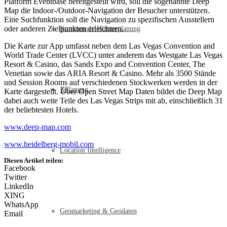
Platform Eventbase bereitgestellt wird, soll die sogenannte Deep
Map die Indoor-/Outdoor-Navigation der Besucher unterstützen.
Eine Suchfunktion soll die Navigation zu spezifischen Ausstellern
oder anderen Zielpunkten erleichtern.
Kommunale Wärmeplanung
Die Karte zur App umfasst neben dem Las Vegas Convention and
World Trade Center (LVCC) unter anderem das Westgate Las Vegas
Resort & Casino, das Sands Expo and Convention Center, The
Venetian sowie das ARIA Resort & Casino. Mehr als 3500 Stände
und Session Rooms auf verschiedenen Stockwerken werden in der
XPlanung
Karte dargestellt. Über Open Street Map Daten bildet die Deep Map
dabei auch weite Teile des Las Vegas Strips mit ab, einschließlich 31
der beliebtesten Hotels.
www.deep-map.com
www.heidelberg-mobil.com
Location Intelligence
Diesen Artikel teilen:
Facebook
Twitter
LinkedIn
XING
WhatsApp
Geomarketing & Geodaten
Email