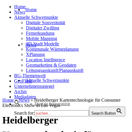
Home
Home
News
Aktuelle Schwerpunkte
Digitale Souveränität
Digitaler Zwilling
Fernerkundung
Mobile Mapping
3D-Stadt Modelle
News
Kommunale Wärmeplanung
XPlanung
Location Intelligence
Geomarketing & Geodaten
Leitungsauskunft/Planauskunft
BG-Themenwelt
Aktuelle Schwerpunkte
GeoFlash
Unternehmensspiegel
Archiv
Mediadaten
Home
»
News
»
Heidelberger Kartentechnologie für Consumer
Digitale Souveränität
Electronics Show in Las Vegas
Search for:
Search Button
Heidelberger