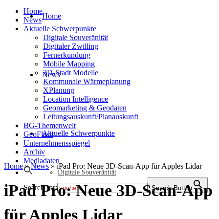
Home
Home
News
Aktuelle Schwerpunkte
Digitale Souveränität
Digitaler Zwilling
Fernerkundung
Mobile Mapping
3D-Stadt Modelle
News
Kommunale Wärmeplanung
XPlanung
Location Intelligence
Geomarketing & Geodaten
Leitungsauskunft/Planauskunft
BG-Themenwelt
Aktuelle Schwerpunkte
GeoFlash
Unternehmensspiegel
Archiv
Mediadaten
Home
»
News
»
iPad Pro: Neue 3D-Scan-App für Apples Lidar
Digitale Souveränität
iPad Pro: Neue 3D-Scan-App
Search for:
Search Button
für Apples Lidar