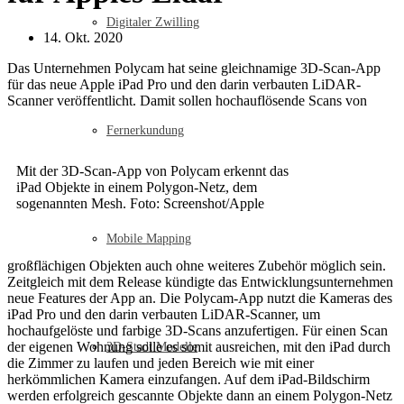
Digitaler Zwilling
14. Okt. 2020
Das Unternehmen Polycam hat seine gleichnamige 3D-Scan-App
für das neue Apple iPad Pro und den darin verbauten LiDAR-
Scanner veröffentlicht. Damit sollen hochauflösende Scans von
Fernerkundung
Mit der 3D-Scan-App von Polycam erkennt das
iPad Objekte in einem Polygon-Netz, dem
sogenannten Mesh. Foto: Screenshot/Apple
Mobile Mapping
großflächigen Objekten auch ohne weiteres Zubehör möglich sein.
Zeitgleich mit dem Release kündigte das Entwicklungsunternehmen
neue Features der App an. Die Polycam-App nutzt die Kameras des
iPad Pro und den darin verbauten LiDAR-Scanner, um
hochaufgelöste und farbige 3D-Scans anzufertigen. Für einen Scan
der eigenen Wohnung solle es somit ausreichen, mit den iPad durch
3D-Stadt Modelle
die Zimmer zu laufen und jeden Bereich wie mit einer
herkömmlichen Kamera einzufangen. Auf dem iPad-Bildschirm
werden erfolgreich gescannte Objekte dann an einem Polygon-Netz