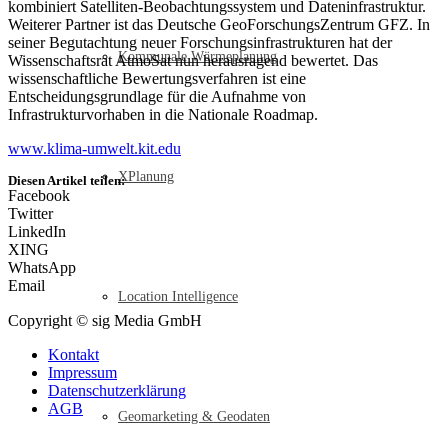
kombiniert Satelliten-Beobachtungssystem und Dateninfrastruktur.
Weiterer Partner ist das Deutsche GeoForschungsZentrum GFZ. In
seiner Begutachtung neuer Forschungsinfrastrukturen hat der
Kommunale Wärmeplanung
Wissenschaftsrat AtmoSat nun herausragend bewertet. Das
wissenschaftliche Bewertungsverfahren ist eine
Entscheidungsgrundlage für die Aufnahme von
Infrastrukturvorhaben in die Nationale Roadmap.
www.klima-umwelt.kit.edu
XPlanung
Diesen Artikel teilen:
Facebook
Twitter
LinkedIn
XING
WhatsApp
Email
Location Intelligence
Copyright © sig Media GmbH
Kontakt
Impressum
Datenschutzerklärung
AGB
Geomarketing & Geodaten