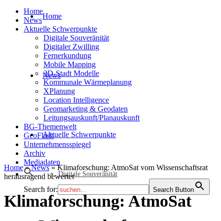
Home
Home
News
Aktuelle Schwerpunkte
Digitale Souveränität
Digitaler Zwilling
Fernerkundung
Mobile Mapping
3D-Stadt Modelle
News
Kommunale Wärmeplanung
XPlanung
Location Intelligence
Geomarketing & Geodaten
Leitungsauskunft/Planauskunft
BG-Themenwelt
Aktuelle Schwerpunkte
GeoFlash
Unternehmensspiegel
Archiv
Mediadaten
Home
»
News
»
Klimaforschung: AtmoSat vom Wissenschaftsrat
Digitale Souveränität
herausragend bewertet
Search for:
Search Button
Klimaforschung: AtmoSat