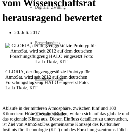
vom Wissenschaftsrat
Digitaler Zwilling
herausragend bewertet
20. Juli. 2017
Fernerkundung
GLORIA, der flugzeuggestützte Prototyp für
AtmoSat, wird seit 2012 auf dem deutschen
Mobile Mapping
Forschungsflugzeug HALO eingesetzt Foto:
Laila Tkotz, KIT
Abläufe in der mittleren Atmosphäre, zwischen fünf und 100
Kilometern Höhe über dem Boden, wirken sich auf das globale und
3D-Stadt Modelle
das regionale Klima aus. Diesen Einfluss detailliert zu untersuchen,
ist Ziel von AtmoSat:Das gemeinsame Konzept des Karlsruher
Instituts für Technologie (KIT) und des Forschungszentrums Jülich