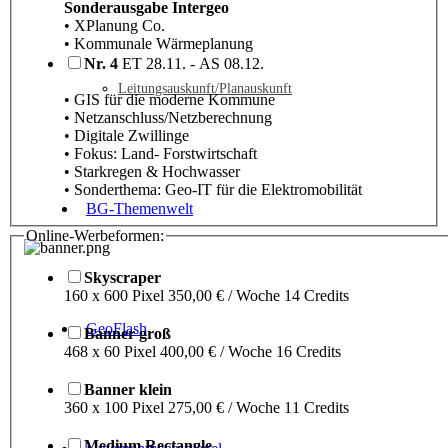
Sonderausgabe Intergeo
• XPlanung Co.
• Kommunale Wärmeplanung
Nr. 4
ET 28.11. - AS 08.12.
Leitungsauskunft/Planauskunft
• GIS für die moderne Kommune
• Netzanschluss/Netzberechnung
• Digitale Zwillinge
• Fokus: Land- Forstwirtschaft
• Starkregen & Hochwasser
• Sonderthema: Geo-IT für die Elektromobilität
BG-Themenwelt
Online-Werbeformen:
Skyscraper
160 x 600 Pixel 350,00 € / Woche 14 Credits
GeoFlash
Banner groß
468 x 60 Pixel 400,00 € / Woche 16 Credits
Banner klein
360 x 100 Pixel 275,00 € / Woche 11 Credits
Medium Rectangle