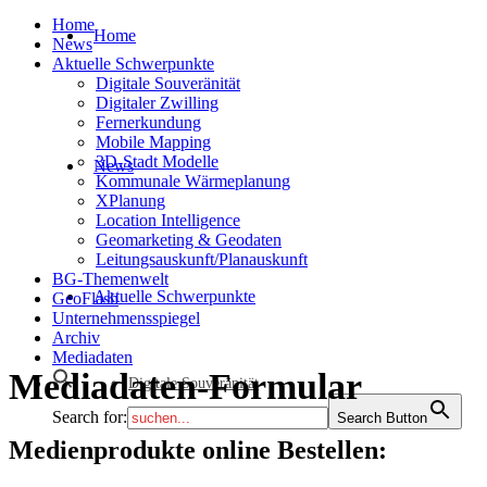
Home
Home
News
Aktuelle Schwerpunkte
Digitale Souveränität
Digitaler Zwilling
Fernerkundung
Mobile Mapping
3D-Stadt Modelle
News
Kommunale Wärmeplanung
XPlanung
Location Intelligence
Geomarketing & Geodaten
Leitungsauskunft/Planauskunft
BG-Themenwelt
Aktuelle Schwerpunkte
GeoFlash
Unternehmensspiegel
Archiv
Mediadaten
Mediadaten-Formular
Digitale Souveränität
Search for:
Search Button
Medienprodukte online Bestellen: