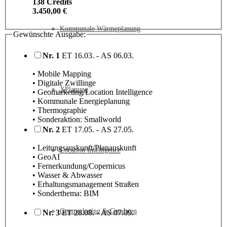
138 Credits
3.450,00 €
Kommunale Wärmeplanung
Gewünschte Ausgabe:
Nr. 1
ET 16.03. - AS 06.03.
• Mobile Mapping
• Digitale Zwillinge
XPlanung
• Geomarketing/Location Intelligence
• Kommunale Energieplanung
• Thermographie
• Sonderaktion: Smallworld
Nr. 2
ET 17.05. - AS 27.05.
• Leitungsauskunft/Planauskunft
Location Intelligence
• GeoAI
• Fernerkundung/Copernicus
• Wasser & Abwasser
• Erhaltungsmanagement Straßen
• Sonderthema: BIM
Geomarketing & Geodaten
Nr. 3
ET 28.08. - AS 07.09.