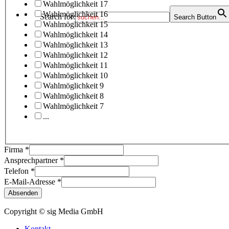
Wahlmöglichkeit 17
Wahlmöglichkeit 16
Search for:
Search Button
Wahlmöglichkeit 15
Wahlmöglichkeit 14
Wahlmöglichkeit 13
Wahlmöglichkeit 12
Wahlmöglichkeit 11
Wahlmöglichkeit 10
Wahlmöglichkeit 9
Wahlmöglichkeit 8
Wahlmöglichkeit 7
...
Firma
*
Ansprechpartner
*
Telefon
*
E-Mail-Adresse
*
Absenden
Copyright © sig Media GmbH
Kontakt