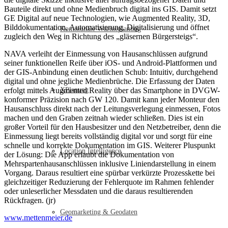
Bauteile direkt und ohne Medienbruch digital ins GIS. Damit setzt
GE Digital auf neue Technologien, wie Augmented Reality, 3D,
Bilddokumentation, Automatisierung, Digitalisierung und öffnet
Kommunale Wärmeplanung
zugleich den Weg in Richtung des „gläsernen Bürgersteigs“.
NAVA verleiht der Einmessung von Hausanschlüssen aufgrund
seiner funktionellen Reife über iOS- und Android-Plattformen und
der GIS-Anbindung einen deutlichen Schub: Intuitiv, durchgehend
digital und ohne jegliche Medienbrüche. Die Erfassung der Daten
erfolgt mittels Augmented Reality über das Smartphone in DVGW-
XPlanung
konformer Präzision nach GW 120. Damit kann jeder Monteur den
Hausanschluss direkt nach der Leitungsverlegung einmessen, Fotos
machen und den Graben zeitnah wieder schließen. Dies ist ein
großer Vorteil für den Hausbesitzer und den Netzbetreiber, denn die
Einmessung liegt bereits vollständig digital vor und sorgt für eine
schnelle und korrekte Dokumentation im GIS. Weiterer Pluspunkt
Location Intelligence
der Lösung: Die App erlaubt die Dokumentation von
Mehrspartenhausanschlüssen inklusive Liniendarstellung in einem
Vorgang. Daraus resultiert eine spürbar verkürzte Prozesskette bei
gleichzeitiger Reduzierung der Fehlerquote im Rahmen fehlender
oder unleserlicher Messdaten und die daraus resultierenden
Rückfragen. (jr)
Geomarketing & Geodaten
www.mettenmeier.de