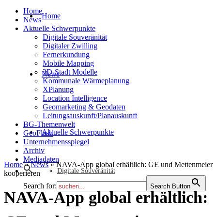
Home
Home
News
Aktuelle Schwerpunkte
Digitale Souveränität
Digitaler Zwilling
Fernerkundung
Mobile Mapping
3D-Stadt Modelle
News
Kommunale Wärmeplanung
XPlanung
Location Intelligence
Geomarketing & Geodaten
Leitungsauskunft/Planauskunft
BG-Themenwelt
Aktuelle Schwerpunkte
GeoFlash
Unternehmensspiegel
Archiv
Mediadaten
Home
»
News
»
NAVA-App global erhältlich: GE und Mettenmeier
Digitale Souveränität
kooperieren
Search for:
Search Button
NAVA-App global erhältlich: