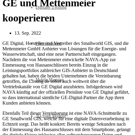
GE und Mettenmeier
Digitaler Zwilling
kooperieren
13. Sep. 2022
GE Digital, Hersteller und Vertreiber des Smallworld GIS, und die
Fernerkundung
Mettenmeier GmbH Anbieter von Lösungen für die Energie- und
Wasserwirtschaft, sind eine neue Partnerschaft eingegangen.
Nachdem die von Mettenmeier entwickelte NAVA-App zur
Einmessung von Hausanschlüssen bereits Einzug in die
Leistungsportfolios zahlreicher GIS-Anbieter in Deutschland
gehalten hat, haben die beiden Unternehmen die Vereinbarung
Mobile Mapping
getroffen, die Lösung ab sofort auch weltweit über die
Vertriebskanäle von GE Digital anzubieten. Infolgedessen wird
NAVA künftig auf der offiziellen Preisliste von GE Digital geführt,
so dass international sämtliche GE-Digital-Partner die App ihren
Kunden anbieten können.
Ebenfalls Teil dieser Vereinbarung ist eine NAVA-Schnittstelle zu
3D-Stadt Modelle
GE Smallworld GIS, welche für eine digitale Datenverarbeitung in
Echtzeit sorgt. Das heißt konkret: Bereits wenige Sekunden nach
der Einmessung des Hausanschlusses mit dem Smartphone, gelangt
die digitale Skizze inklusive aller auftragsbezogener Daten und