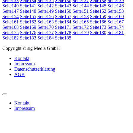
Seite
133
Seite
134
Seite
135
Seite
136
Seite
137
Seite
138
Seite
139
Seite
140
Seite
141
Seite
142
Seite
143
Seite
144
Seite
145
Seite
146
Seite
147
Seite
148
Seite
149
Seite
150
Seite
151
Seite
152
Seite
153
Seite
154
Seite
155
Seite
156
Seite
157
Seite
158
Seite
159
Seite
160
Seite
161
Seite
162
Seite
163
Seite
164
Seite
165
Seite
166
Seite
167
Seite
168
Seite
169
Seite
170
Seite
171
Seite
172
Seite
173
Seite
174
Seite
175
Seite
176
Seite
177
Seite
178
Seite
179
Seite
180
Seite
181
Seite
182
Seite
183
Seite
184
Seite
185
Copyright © sig Media GmbH
Kontakt
Impressum
Datenschutzerklärung
AGB
Kontakt
Impressum