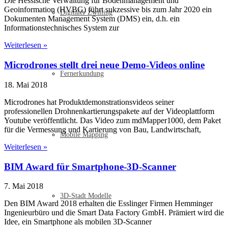
Die Hessische Verwaltung für Bodenmanagement und
Geoinformation (HVBG) führt sukzessive bis zum Jahr 2020 ein
Digitaler Zwilling
Dokumenten Management System (DMS) ein, d.h. ein
Informationstechnisches System zur
Weiterlesen »
Microdrones stellt drei neue Demo-Videos online
Fernerkundung
18. Mai 2018
Microdrones hat Produktdemonstrationsvideos seiner
professionellen Drohnenkartierungspakete auf der Videoplattform
Youtube veröffentlicht. Das Video zum mdMapper1000, dem Paket
für die Vermessung und Kartierung von Bau, Landwirtschaft,
Mobile Mapping
Weiterlesen »
BIM Award für Smartphone-3D-Scanner
7. Mai 2018
3D-Stadt Modelle
Den BIM Award 2018 erhalten die Esslinger Firmen Hemminger
Ingenieurbüro und die Smart Data Factory GmbH. Prämiert wird die
Idee, ein Smartphone als mobilen 3D-Scanner