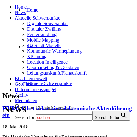
Home
Home
News
Aktuelle Schwerpunkte
Digitale Souveränität
Digitaler Zwilling
Fernerkundung
Mobile Mapping
3D-Stadt Modelle
News
Kommunale Wärmeplanung
XPlanung
Location Intelligence
Geomarketing & Geodaten
Leitungsauskunft/Planauskunft
BG-Themenwelt
Aktuelle Schwerpunkte
GeoFlash
Unternehmensspiegel
News
Archiv
Mediadaten
News
HVBG führt sukzessive elektronische Aktenführung
Digitale Souveränität
ein
Search for:
Search Button
18. Mai 2018