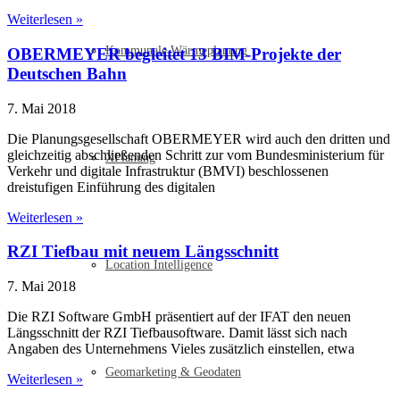
Weiterlesen »
Kommunale Wärmeplanung
OBERMEYER begleitet 13 BIM-Projekte der
Deutschen Bahn
7. Mai 2018
Die Planungsgesellschaft OBERMEYER wird auch den dritten und
gleichzeitig abschließenden Schritt zur vom Bundesministerium für
XPlanung
Verkehr und digitale Infrastruktur (BMVI) beschlossenen
dreistufigen Einführung des digitalen
Weiterlesen »
RZI Tiefbau mit neuem Längsschnitt
Location Intelligence
7. Mai 2018
Die RZI Software GmbH präsentiert auf der IFAT den neuen
Längsschnitt der RZI Tiefbausoftware. Damit lässt sich nach
Angaben des Unternehmens Vieles zusätzlich einstellen, etwa
Geomarketing & Geodaten
Weiterlesen »