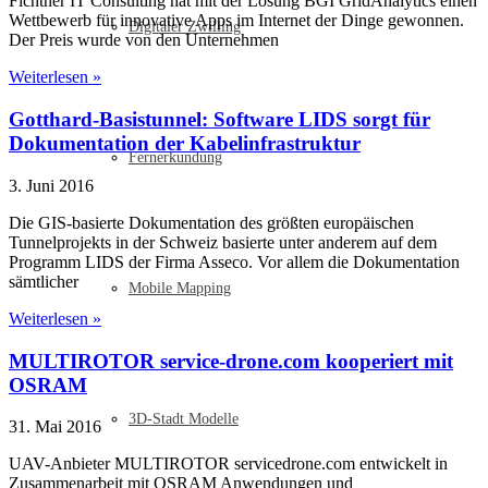
Fichtner IT Consulting hat mit der Lösung BGI GridAnalytics einen
Wettbewerb für innovative Apps im Internet der Dinge gewonnen.
Digitaler Zwilling
Der Preis wurde von den Unternehmen
Weiterlesen »
Gotthard-Basistunnel: Software LIDS sorgt für
Dokumentation der Kabelinfrastruktur
Fernerkundung
3. Juni 2016
Die GIS-basierte Dokumentation des größten europäischen
Tunnelprojekts in der Schweiz basierte unter anderem auf dem
Programm LIDS der Firma Asseco. Vor allem die Dokumentation
sämtlicher
Mobile Mapping
Weiterlesen »
MULTIROTOR service-drone.com kooperiert mit
OSRAM
3D-Stadt Modelle
31. Mai 2016
UAV-Anbieter MULTIROTOR servicedrone.com entwickelt in
Zusammenarbeit mit OSRAM Anwendungen und