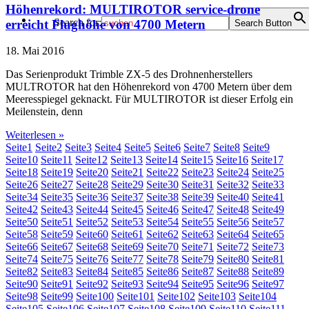
Höhenrekord: MULTIROTOR service-drone
Search for:
erreicht Flughöhe von 4700 Metern
Search Button
18. Mai 2016
Das Serienprodukt Trimble ZX-5 des Drohnenherstellers
MULTROTOR hat den Höhenrekord von 4700 Metern über dem
Meeresspiegel geknackt. Für MULTIROTOR ist dieser Erfolg ein
Meilenstein, denn
Weiterlesen »
Seite
1
Seite
2
Seite
3
Seite
4
Seite
5
Seite
6
Seite
7
Seite
8
Seite
9
Seite
10
Seite
11
Seite
12
Seite
13
Seite
14
Seite
15
Seite
16
Seite
17
Seite
18
Seite
19
Seite
20
Seite
21
Seite
22
Seite
23
Seite
24
Seite
25
Seite
26
Seite
27
Seite
28
Seite
29
Seite
30
Seite
31
Seite
32
Seite
33
Seite
34
Seite
35
Seite
36
Seite
37
Seite
38
Seite
39
Seite
40
Seite
41
Seite
42
Seite
43
Seite
44
Seite
45
Seite
46
Seite
47
Seite
48
Seite
49
Seite
50
Seite
51
Seite
52
Seite
53
Seite
54
Seite
55
Seite
56
Seite
57
Seite
58
Seite
59
Seite
60
Seite
61
Seite
62
Seite
63
Seite
64
Seite
65
Seite
66
Seite
67
Seite
68
Seite
69
Seite
70
Seite
71
Seite
72
Seite
73
Seite
74
Seite
75
Seite
76
Seite
77
Seite
78
Seite
79
Seite
80
Seite
81
Seite
82
Seite
83
Seite
84
Seite
85
Seite
86
Seite
87
Seite
88
Seite
89
Seite
90
Seite
91
Seite
92
Seite
93
Seite
94
Seite
95
Seite
96
Seite
97
Seite
98
Seite
99
Seite
100
Seite
101
Seite
102
Seite
103
Seite
104
Seite
105
Seite
106
Seite
107
Seite
108
Seite
109
Seite
110
Seite
111