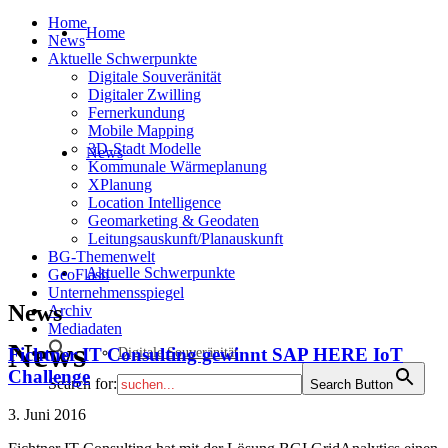
Home
Home
News
Aktuelle Schwerpunkte
Digitale Souveränität
Digitaler Zwilling
Fernerkundung
Mobile Mapping
3D-Stadt Modelle
News
Kommunale Wärmeplanung
XPlanung
Location Intelligence
Geomarketing & Geodaten
Leitungsauskunft/Planauskunft
BG-Themenwelt
Aktuelle Schwerpunkte
GeoFlash
Unternehmensspiegel
News
Archiv
Mediadaten
News
Fichtner IT Consulting gewinnt SAP HERE IoT
Digitale Souveränität
Challenge
Search for:
Search Button
3. Juni 2016