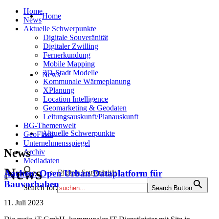
Home
Home
News
Aktuelle Schwerpunkte
Digitale Souveränität
Digitaler Zwilling
Fernerkundung
Mobile Mapping
3D-Stadt Modelle
News
Kommunale Wärmeplanung
XPlanung
Location Intelligence
Geomarketing & Geodaten
Leitungsauskunft/Planauskunft
BG-Themenwelt
Aktuelle Schwerpunkte
GeoFlash
Unternehmensspiegel
News
Archiv
Mediadaten
News
Aachen: Open Urban Dataplatform für
Digitale Souveränität
Bauvorhaben
Search for:
Search Button
11. Juli 2023