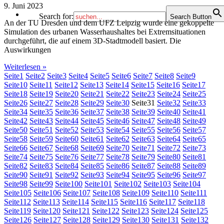
9. Juni 2023
Search for:
Search Button
An der TU Dresden und dem UFZ Leipzig wurde eine gekoppelte
Simulation des urbanen Wasserhaushaltes bei Extremsituationen
durchgeführt, die auf einem 3D-Stadtmodell basiert. Die
Auswirkungen
Weiterlesen »
Seite
1
Seite
2
Seite
3
Seite
4
Seite
5
Seite
6
Seite
7
Seite
8
Seite
9
Seite
10
Seite
11
Seite
12
Seite
13
Seite
14
Seite
15
Seite
16
Seite
17
Seite
18
Seite
19
Seite
20
Seite
21
Seite
22
Seite
23
Seite
24
Seite
25
Seite
26
Seite
27
Seite
28
Seite
29
Seite
30
Seite
31
Seite
32
Seite
33
Seite
34
Seite
35
Seite
36
Seite
37
Seite
38
Seite
39
Seite
40
Seite
41
Seite
42
Seite
43
Seite
44
Seite
45
Seite
46
Seite
47
Seite
48
Seite
49
Seite
50
Seite
51
Seite
52
Seite
53
Seite
54
Seite
55
Seite
56
Seite
57
Seite
58
Seite
59
Seite
60
Seite
61
Seite
62
Seite
63
Seite
64
Seite
65
Seite
66
Seite
67
Seite
68
Seite
69
Seite
70
Seite
71
Seite
72
Seite
73
Seite
74
Seite
75
Seite
76
Seite
77
Seite
78
Seite
79
Seite
80
Seite
81
Seite
82
Seite
83
Seite
84
Seite
85
Seite
86
Seite
87
Seite
88
Seite
89
Seite
90
Seite
91
Seite
92
Seite
93
Seite
94
Seite
95
Seite
96
Seite
97
Seite
98
Seite
99
Seite
100
Seite
101
Seite
102
Seite
103
Seite
104
Seite
105
Seite
106
Seite
107
Seite
108
Seite
109
Seite
110
Seite
111
Seite
112
Seite
113
Seite
114
Seite
115
Seite
116
Seite
117
Seite
118
Seite
119
Seite
120
Seite
121
Seite
122
Seite
123
Seite
124
Seite
125
Seite
126
Seite
127
Seite
128
Seite
129
Seite
130
Seite
131
Seite
132