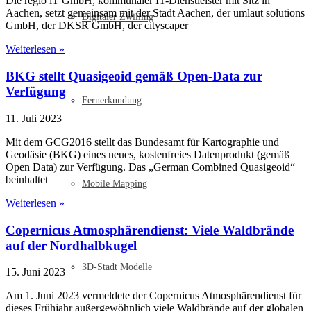
Die regio iT GmbH, kommunaler IT-Dienstleister mit Sitz in
Aachen, setzt gemeinsam mit der Stadt Aachen, der umlaut solutions
Digitaler Zwilling
GmbH, der DKSR GmbH, der cityscaper
Weiterlesen »
BKG stellt Quasigeoid gemäß Open-Data zur
Verfügung
Fernerkundung
11. Juli 2023
Mit dem GCG2016 stellt das Bundesamt für Kartographie und
Geodäsie (BKG) eines neues, kostenfreies Datenprodukt (gemäß
Open Data) zur Verfügung. Das „German Combined Quasigeoid“
beinhaltet
Mobile Mapping
Weiterlesen »
Copernicus Atmosphärendienst: Viele Waldbrände
auf der Nordhalbkugel
3D-Stadt Modelle
15. Juni 2023
Am 1. Juni 2023 vermeldete der Copernicus Atmosphärendienst für
dieses Frühjahr außergewöhnlich viele Waldbrände auf der globalen