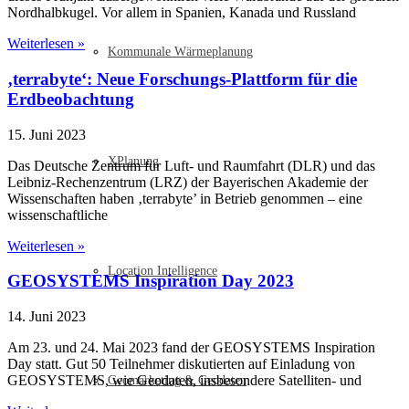
Nordhalbkugel. Vor allem in Spanien, Kanada und Russland
Weiterlesen »
Kommunale Wärmeplanung
‚terrabyte‘: Neue Forschungs-Plattform für die
Erdbeobachtung
15. Juni 2023
XPlanung
Das Deutsche Zentrum für Luft- und Raumfahrt (DLR) und das
Leibniz-Rechenzentrum (LRZ) der Bayerischen Akademie der
Wissenschaften haben ‚terrabyte’ in Betrieb genommen – eine
wissenschaftliche
Weiterlesen »
Location Intelligence
GEOSYSTEMS Inspiration Day 2023
14. Juni 2023
Am 23. und 24. Mai 2023 fand der GEOSYSTEMS Inspiration
Day statt. Gut 50 Teilnehmer diskutierten auf Einladung von
GEOSYSTEMS, wie Geodaten, insbesondere Satelliten- und
Geomarketing & Geodaten