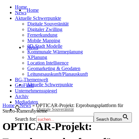
Home
Home
News
Aktuelle Schwerpunkte
Digitale Souveränität
Digitaler Zwilling
Fernerkundung
Mobile Mapping
3D-Stadt Modelle
News
Kommunale Wärmeplanung
XPlanung
Location Intelligence
Geomarketing & Geodaten
Leitungsauskunft/Planauskunft
BG-Themenwelt
Aktuelle Schwerpunkte
GeoFlash
Unternehmensspiegel
Archiv
Mediadaten
Home
»
News
»
OPTICAR-Projekt: Erprobungsplattform für
Digitale Souveränität
Stereo-Kamerasysteme
Search for:
Search Button
OPTICAR-Projekt: