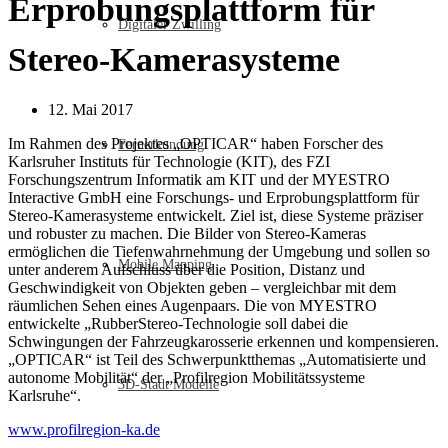
Erprobungsplattform für
Digitaler Zwilling
Stereo-Kamerasysteme
12. Mai 2017
Im Rahmen des Projektes „OPTICAR“ haben Forscher des
Fernerkundung
Karlsruher Instituts für Technologie (KIT), des FZI
Forschungszentrum Informatik am KIT und der MYESTRO
Interactive GmbH eine Forschungs- und Erprobungsplattform für
Stereo-Kamerasysteme entwickelt. Ziel ist, diese Systeme präziser
und robuster zu machen. Die Bilder von Stereo-Kameras
ermöglichen die Tiefenwahrnehmung der Umgebung und sollen so
Mobile Mapping
unter anderem Aufschluss über die Position, Distanz und
Geschwindigkeit von Objekten geben – vergleichbar mit dem
räumlichen Sehen eines Augenpaars. Die von MYESTRO
entwickelte „RubberStereo-Technologie soll dabei die
Schwingungen der Fahrzeugkarosserie erkennen und kompensieren.
„OPTICAR“ ist Teil des Schwerpunktthemas „Automatisierte und
autonome Mobilität“ der „Profilregion Mobilitätssysteme
3D-Stadt Modelle
Karlsruhe“.
www.profilregion-ka.de