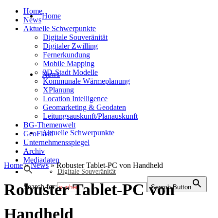
Home
Home
News
Aktuelle Schwerpunkte
Digitale Souveränität
Digitaler Zwilling
Fernerkundung
Mobile Mapping
3D-Stadt Modelle
News
Kommunale Wärmeplanung
XPlanung
Location Intelligence
Geomarketing & Geodaten
Leitungsauskunft/Planauskunft
BG-Themenwelt
Aktuelle Schwerpunkte
GeoFlash
Unternehmensspiegel
Archiv
Mediadaten
Home
»
News
»
Robuster Tablet-PC von Handheld
Digitale Souveränität
Robuster Tablet-PC von
Search for:
Search Button
Handheld