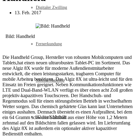
Digitaler Zwilling
13. Feb. 2017
Bild: Handheld
Fernerkundung
Die Handheld Group, Hersteller von robusten Mobilcomputern und
Tablets,hat einen neuen ultrarobusten Tablet-PC im Sortiment. Das
neue Algiz 8X wurde für moderne Außendienstmitarbeiter
entwickelt, die einen leistungsstarken, tragbaren Computer für
mobile Arbeiten benötigen. Das Algiz 8X ist ultra-leicht und für den
Mobile Mapping
Einsatz im Freien geeignet. Neben Kommunikationsfunktionen wie
LTE und Dual-Band-WLAN verfügt es über einen acht Zoll großen
projektiv-kapazitiven Touchscreen. Der Handschuh- und
Regenmodus soll für einen störungsfreien Betrieb in wechselhaftem
Wetter sorgen. Das chemisch gehärtete Glas kann laut Unternehmen
einiges aushalten. Demnach übersteht es einen Aufpralltest, bei dem
3D-Stadt Modelle
ein 64 Gramm schwerer Stahlball aus einer Höhe von 1,2 Metern
zehnmal auf den Bildschirm fallen gelassen wird. Im Lieferumfang
des Algiz 8X ist außerdem ein optionaler aktiver kapazitiver
Bedienstift enthalten.