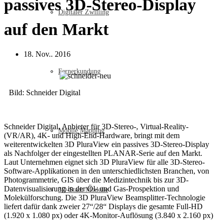
passives 3D-Stereo-Display
Digitaler Zwilling
auf den Markt
18. Nov.. 2016
Fernerkundung
Bild: Schneider Digital
Schneider Digital, Anbieter für 3D-Stereo-, Virtual-Reality-
Mobile Mapping
(VR/AR), 4K- und High-End-Hardware, bringt mit dem
weiterentwickelten 3D PluraView ein passives 3D-Stereo-Display
als Nachfolger der eingestellten PLANAR-Serie auf den Markt.
Laut Unternehmen eignet sich 3D PluraView für alle 3D-Stereo-
Software-Applikationen in den unterschiedlichsten Branchen, von
Photogrammetrie, GIS über die Medizintechnik bis zur 3D-
Datenvisualisierung in der Öl- und Gas-Prospektion und
3D-Stadt Modelle
Molekülforschung. Die 3D PluraView Beamsplitter-Technologie
liefert dafür dank zweier 27“/28“ Displays die gesamte Full-HD
(1.920 x 1.080 px) oder 4K-Monitor-Auflösung (3.840 x 2.160 px)