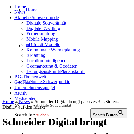
Home
Home
News
Aktuelle Schwerpunkte
Digitale Souveränität
Digitaler Zwilling
Fernerkundung
Mobile Mapping
3D-Stadt Modelle
News
Kommunale Wärmeplanung
XPlanung
Location Intelligence
Geomarketing & Geodaten
Leitungsauskunft/Planauskunft
BG-Themenwelt
Aktuelle Schwerpunkte
GeoFlash
Unternehmensspiegel
Archiv
Mediadaten
Home
»
News
»
Schneider Digital bringt passives 3D-Stereo-
Digitale Souveränität
Display auf den Markt
Search for:
Search Button
Schneider Digital bringt