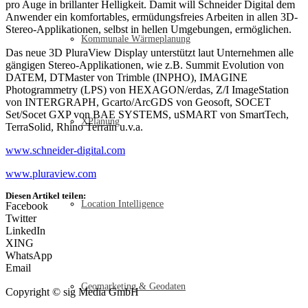
pro Auge in brillanter Helligkeit. Damit will Schneider Digital dem
Anwender ein komfortables, ermüdungsfreies Arbeiten in allen 3D-
Stereo-Applikationen, selbst in hellen Umgebungen, ermöglichen.
Kommunale Wärmeplanung
Das neue 3D PluraView Display unterstützt laut Unternehmen alle
gängigen Stereo-Applikationen, wie z.B. Summit Evolution von
DATEM, DTMaster von Trimble (INPHO), IMAGINE
Photogrammetry (LPS) von HEXAGON/erdas, Z/I ImageStation
von INTERGRAPH, Gcarto/ArcGDS von Geosoft, SOCET
Set/Socet GXP von BAE SYSTEMS, uSMART von SmartTech,
XPlanung
TerraSolid, Rhino Terrain u.v.a.
www.schneider-digital.com
www.pluraview.com
Diesen Artikel teilen:
Location Intelligence
Facebook
Twitter
LinkedIn
XING
WhatsApp
Email
Geomarketing & Geodaten
Copyright © sig Media GmbH