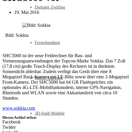
Digitaler Zwilling
19. Mai 2016
Bild: Sokkia
Fernerkundung
SHC5000 ist der neue Feldrechner für Bau- und
Vermessungsanwendungen der Topcon-Marke Sokkia. Das 7 Zoll
(17,8 cm) große Touch-Display des Rechners ist in direktem
Sonnenlicht ablesbar. Zudem verfügt das Gerät über eine 8
Megapixel Back-Kamera mit LE-Blitz sowie über eine 2-Megapixel
Mobile Mapping
Front-Kamera. Der SHC5000 hat 64 GB Flashspeicher, ein
optionales 4G-LTE-Mobilfunkmodem, interne GPS-Navigation,
Bluetooth und WLAN sowie eine Akkustandzeit von circa 10
Stunden.
www.sokkia.com
3D-Stadt Modelle
Diesen Artikel teilen:
Facebook
Twitter