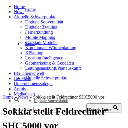
Home
Home
News
Aktuelle Schwerpunkte
Digitale Souveränität
Digitaler Zwilling
Fernerkundung
Mobile Mapping
3D-Stadt Modelle
News
Kommunale Wärmeplanung
XPlanung
Location Intelligence
Geomarketing & Geodaten
Leitungsauskunft/Planauskunft
BG-Themenwelt
Aktuelle Schwerpunkte
GeoFlash
Unternehmensspiegel
Archiv
Mediadaten
Home
»
News
»
Sokkia stellt Feldrechner SHC5000 vor
Digitale Souveränität
Sokkia stellt Feldrechner
Search for:
Search Button
SHC5000 vor