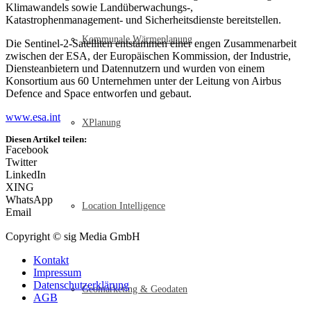
Klimawandels sowie Landüberwachungs-,
Katastrophenmanagement- und Sicherheitsdienste bereitstellen.
Kommunale Wärmeplanung
Die Sentinel-2-Satelliten entstammen einer engen Zusammenarbeit
zwischen der ESA, der Europäischen Kommission, der Industrie,
Diensteanbietern und Datennutzern und wurden von einem
Konsortium aus 60 Unternehmen unter der Leitung von Airbus
Defence and Space entworfen und gebaut.
www.esa.int
XPlanung
Diesen Artikel teilen:
Facebook
Twitter
LinkedIn
XING
WhatsApp
Location Intelligence
Email
Copyright © sig Media GmbH
Kontakt
Impressum
Datenschutzerklärung
Geomarketing & Geodaten
AGB