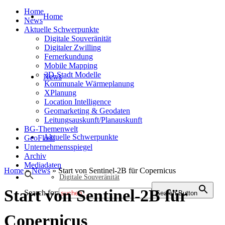
Home
Home
News
Aktuelle Schwerpunkte
Digitale Souveränität
Digitaler Zwilling
Fernerkundung
Mobile Mapping
3D-Stadt Modelle
News
Kommunale Wärmeplanung
XPlanung
Location Intelligence
Geomarketing & Geodaten
Leitungsauskunft/Planauskunft
BG-Themenwelt
Aktuelle Schwerpunkte
GeoFlash
Unternehmensspiegel
Archiv
Mediadaten
Home
»
News
»
Start von Sentinel-2B für Copernicus
Digitale Souveränität
Start von Sentinel-2B für
Search for:
Search Button
Copernicus