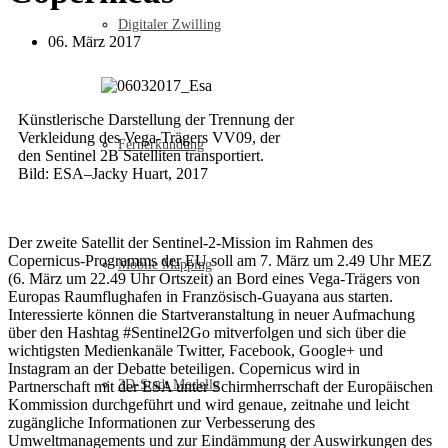
Digitaler Zwilling
06. März 2017
Künstlerische Darstellung der Trennung der
Verkleidung des Vega-Trägers VV09, der
Fernerkundung
den Sentinel 2B Satelliten transportiert.
Bild: ESA–Jacky Huart, 2017
Der zweite Satellit der Sentinel-2-Mission im Rahmen des
Copernicus-Programms der EU soll am 7. März um 2.49 Uhr MEZ
Mobile Mapping
(6. März um 22.49 Uhr Ortszeit) an Bord eines Vega-Trägers von
Europas Raumflughafen in Französisch-Guayana aus starten.
Interessierte können die Startveranstaltung in neuer Aufmachung
über den Hashtag #Sentinel2Go mitverfolgen und sich über die
wichtigsten Medienkanäle Twitter, Facebook, Google+ und
Instagram an der Debatte beteiligen. Copernicus wird in
3D-Stadt Modelle
Partnerschaft mit der ESA unter Schirmherrschaft der Europäischen
Kommission durchgeführt und wird genaue, zeitnahe und leicht
zugängliche Informationen zur Verbesserung des
Umweltmanagements und zur Eindämmung der Auswirkungen des