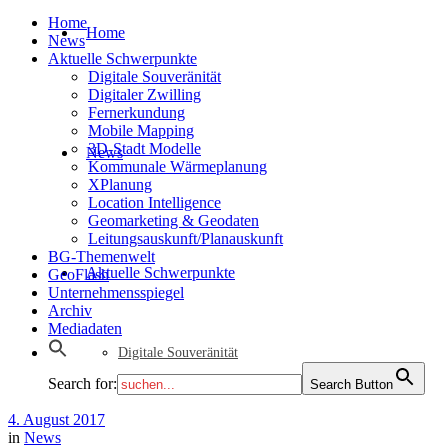
Home
Home
News
Aktuelle Schwerpunkte
Digitale Souveränität
Digitaler Zwilling
Fernerkundung
Mobile Mapping
3D-Stadt Modelle
News
Kommunale Wärmeplanung
XPlanung
Location Intelligence
Geomarketing & Geodaten
Leitungsauskunft/Planauskunft
BG-Themenwelt
Aktuelle Schwerpunkte
GeoFlash
Unternehmensspiegel
Archiv
Mediadaten
Digitale Souveränität
Search for:
Search Button
4. August 2017
in
News