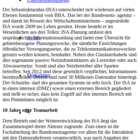
Unternehmensspiegel
Der Infrastrukturatlas (ISA) unterscheidet sich wiederum auf vielen
Ebenen fundamental vom BBA. Das bei der Bundesnetz- agentur –
und damit im Ressort des Wirtschaftsministeriums – angesiedelte
ISA wurde 2009 ins Leben gerufen. Heute besteht er im
Wesentlichen aus drei Teilen: ISA-Planung umfasst den
ursprünglichen Informationsumfang und bietet eine Übersicht für
Archiv
gebietsbezogene Planungszwecke, die sämtliche Einrichtungen
öffentlicher Versorgungsnetze, die zu Telekommunikationszwecken
genutzt werden können, beinhaltet. Neben den Glasfaserkabeln sind
dies sogenannte passive Netzinfrastrukturen als Leerrohre oder auch
Abwassernetze. Somit sind also Netzbetreiber aller Sparten
betroffen. Seit 2012 sind diese gesetzlich verpflichtet, Informationen
Mediadaten
bereitzustellen. Derzeit sind rund 30 Millionen Datensätze hinterlegt.
Der Schutzbe- darf des gesamten Systems ist sehr hoch. Der ISA ist
in einen internen (DMZ) sowie einen externen Bereich gegliedert
und stellt so sicher, dass kein Zugriff auf den internen Bereich mit
den Primärdaten möglich ist.
10 Jahre enge Teamarbeit
Dem Betrieb und der Weiterentwicklung des ISA liegt das
Zusammenspiel dreier Akteure zugrunde. Zum einen ist die
Fachabteilung der Bundesnetzagentur vor allem für die Interaktion
mit den Datenzulieferern verantwortlich, was nach Angaben der