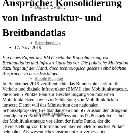
Ansprüche: Konsolidierung
Digitaler Zwilling
von Infrastruktur- und
Breitbandatlas
Fernerkundung
17. Nov. 2019
Ein neues Papier des BMVI sieht die Konsolidierung von
Breitbandatlas und Infrastrukturatlas vor. Die politische Motivation
dazu liegt auf der Hand, doch technologisch gesehen sind höchste
Ansprüche zu berücksichtigen.
Mobile Mapping
Im September 2019 veröffentlichte das Bundesministerium für
Verkehr und digitale Infrastruktur (BMVI) eine Mobilfunkstrategie,
die einen 5-Punkte-Plan zur Beschleunigung von modernen
Mobilfunknetzen sowie zur Schließung von Mobilfunklücken
umsetzt. Damit will das Ministerium den nationalen
Schlüsselprojekten Breitbandausbau und 5G-Ausbau den dringend
3D-Stadt Modelle
benötigten Vorschub leisten. Interessant aus IT-Perspektive ist bei
der Mobilfunkstrategie vor allem der fünfte Punkt, der die
„Bereitstellung von Informationen über ein elektronisches Portal“
beinhaltet. Als wesentliches Instrument zur verbesserten