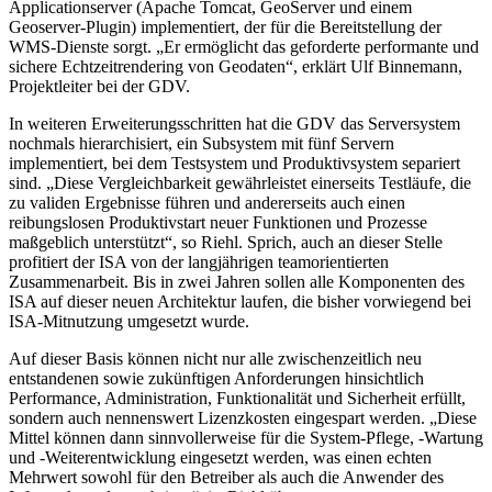
Applicationserver (Apache Tomcat, GeoServer und einem
Geoserver-Plugin) implementiert, der für die Bereitstellung der
WMS-Dienste sorgt. „Er ermöglicht das geforderte performante und
sichere Echtzeitrendering von Geodaten“, erklärt Ulf Binnemann,
Projektleiter bei der GDV.
In weiteren Erweiterungsschritten hat die GDV das Serversystem
nochmals hierarchisiert, ein Subsystem mit fünf Servern
implementiert, bei dem Testsystem und Produktivsystem separiert
sind. „Diese Vergleichbarkeit gewährleistet einerseits Testläufe, die
zu validen Ergebnisse führen und andererseits auch einen
reibungslosen Produktivstart neuer Funktionen und Prozesse
maßgeblich unterstützt“, so Riehl. Sprich, auch an dieser Stelle
profitiert der ISA von der langjährigen teamorientierten
Zusammenarbeit. Bis in zwei Jahren sollen alle Komponenten des
ISA auf dieser neuen Architektur laufen, die bisher vorwiegend bei
ISA-Mitnutzung umgesetzt wurde.
Auf dieser Basis können nicht nur alle zwischenzeitlich neu
entstandenen sowie zukünftigen Anforderungen hinsichtlich
Performance, Administration, Funktionalität und Sicherheit erfüllt,
sondern auch nennenswert Lizenzkosten eingespart werden. „Diese
Mittel können dann sinnvollerweise für die System-Pflege, -Wartung
und -Weiterentwicklung eingesetzt werden, was einen echten
Mehrwert sowohl für den Betreiber als auch die Anwender des