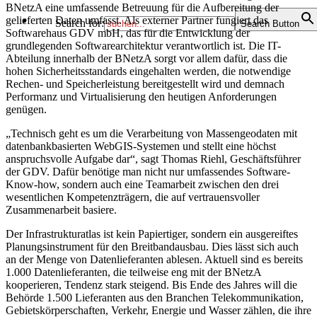
BNetzA eine umfassende Betreuung für die Aufbereitung der
gelieferten Daten umfasst. Als externer Partner fungiert das
Search for:
Search Button
Softwarehaus GDV mbH, das für die Entwicklung der
grundlegenden Softwarearchitektur verantwortlich ist. Die IT-
Abteilung innerhalb der BNetzA sorgt vor allem dafür, dass die
hohen Sicherheitsstandards eingehalten werden, die notwendige
Rechen- und Speicherleistung bereitgestellt wird und demnach
Performanz und Virtualisierung den heutigen Anforderungen
genügen.
„Technisch geht es um die Verarbeitung von Massengeodaten mit
datenbankbasierten WebGIS-Systemen und stellt eine höchst
anspruchsvolle Aufgabe dar“, sagt Thomas Riehl, Geschäftsführer
der GDV. Dafür benötige man nicht nur umfassendes Software-
Know-how, sondern auch eine Teamarbeit zwischen den drei
wesentlichen Kompetenzträgern, die auf vertrauensvoller
Zusammenarbeit basiere.
Der Infrastrukturatlas ist kein Papiertiger, sondern ein ausgereiftes
Planungsinstrument für den Breitbandausbau. Dies lässt sich auch
an der Menge von Datenlieferanten ablesen. Aktuell sind es bereits
1.000 Datenlieferanten, die teilweise eng mit der BNetzA
kooperieren, Tendenz stark steigend. Bis Ende des Jahres will die
Behörde 1.500 Lieferanten aus den Branchen Telekommunikation,
Gebietskörperschaften, Verkehr, Energie und Wasser zählen, die ihre