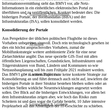
Informationsvermittlung sieht das BMVI vor, alle Netz-
Informationen in ein einheitliches elektronisches Portal zu
überführen und zu veröffentlichen. Konkret bedeutet dies: Die
Kommunale Wärmeplanung
bisherigen Portale, der Breitbandatlas (BBA) und der
Infrastrukturatlas (ISA), sollen konsolidiert werden.
Konsolidierung der Portale
Aus Perspektive der üblichen politischen Flughöhe ist dieses
Vorhaben unbestritten sinnvoll. Doch rein technologisch gesehen ist
XPlanung
dies ein höchst anspruchsvolles Vorhaben, zumal die
Mobilfunkstrategie weitere ambitionierte Ziele für eine neue
Zielarchitektur angibt: Das neue spezielle GIS-Tool mit allen
öffentlichen Liegenschaften, Grundstücken, Infrastrukturen und
Trägerstrukturen von Bund, Ländern und Kommunen so-wie
Netzausbauplanung soll bis zum Frühjahr 2021 realisiert werden.
Das BMVI gibt in seinem Paper zwar keine konkrete Strategie zur
Location Intelligence
Konsolidierung an und führt demnach auch nicht auf, inwiefern die
bisherigen Portale in ihrer Struktur bestehen bleiben sollen oder an
welchen Stellen wirkliche Neuentwicklungen angesetzt werden
sollen. Der Blick auf die bisherigen Entwicklungen, vor allem bei
dem Infrastrukturatlas zeigen aber, wie hoch das Risiko zum
Scheitern ist und dass sogar die Gefahr besteht, 10 Jahre intensive
Geomarketing & Geodaten
Projektarbeit auf das Abstellgleis der IT-Geschichte zu schieben.