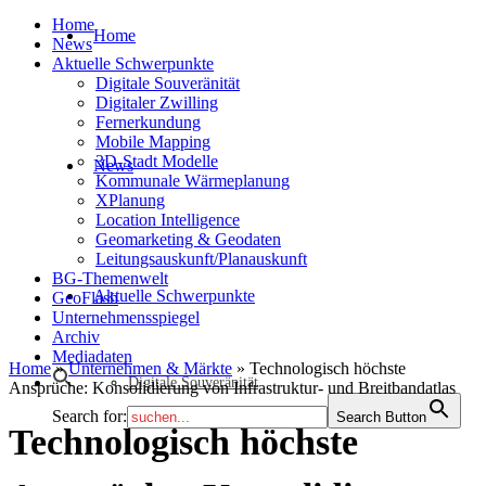
Home
Home
News
Aktuelle Schwerpunkte
Digitale Souveränität
Digitaler Zwilling
Fernerkundung
Mobile Mapping
3D-Stadt Modelle
News
Kommunale Wärmeplanung
XPlanung
Location Intelligence
Geomarketing & Geodaten
Leitungsauskunft/Planauskunft
BG-Themenwelt
Aktuelle Schwerpunkte
GeoFlash
Unternehmensspiegel
Archiv
Mediadaten
Home
»
Unternehmen & Märkte
»
Technologisch höchste
Digitale Souveränität
Ansprüche: Konsolidierung von Infrastruktur- und Breitbandatlas
Search for:
Search Button
Technologisch höchste