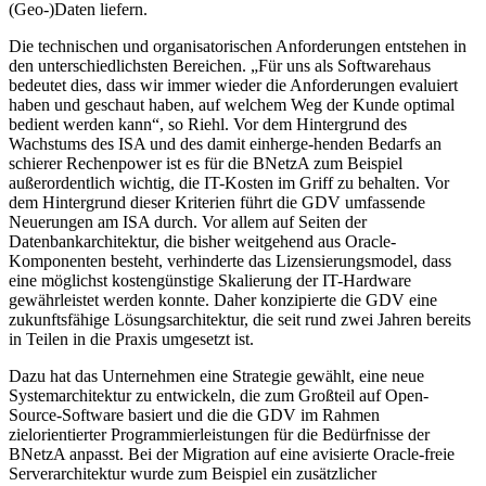
(Geo-)Daten liefern.
Die technischen und organisatorischen Anforderungen entstehen in
den unterschiedlichsten Bereichen. „Für uns als Softwarehaus
bedeutet dies, dass wir immer wieder die Anforderungen evaluiert
haben und geschaut haben, auf welchem Weg der Kunde optimal
bedient werden kann“, so Riehl. Vor dem Hintergrund des
Wachstums des ISA und des damit einherge-henden Bedarfs an
schierer Rechenpower ist es für die BNetzA zum Beispiel
außerordentlich wichtig, die IT-Kosten im Griff zu behalten. Vor
dem Hintergrund dieser Kriterien führt die GDV umfassende
Neuerungen am ISA durch. Vor allem auf Seiten der
Datenbankarchitektur, die bisher weitgehend aus Oracle-
Komponenten besteht, verhinderte das Lizensierungsmodel, dass
eine möglichst kostengünstige Skalierung der IT-Hardware
gewährleistet werden konnte. Daher konzipierte die GDV eine
zukunftsfähige Lösungsarchitektur, die seit rund zwei Jahren bereits
in Teilen in die Praxis umgesetzt ist.
Dazu hat das Unternehmen eine Strategie gewählt, eine neue
Systemarchitektur zu entwickeln, die zum Großteil auf Open-
Source-Software basiert und die die GDV im Rahmen
zielorientierter Programmierleistungen für die Bedürfnisse der
BNetzA anpasst. Bei der Migration auf eine avisierte Oracle-freie
Serverarchitektur wurde zum Beispiel ein zusätzlicher