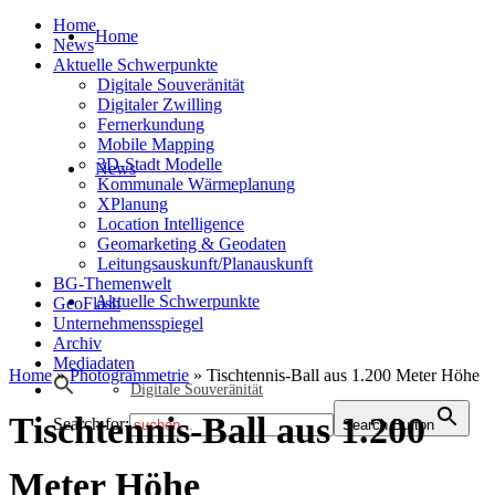
Home
Home
News
Aktuelle Schwerpunkte
Digitale Souveränität
Digitaler Zwilling
Fernerkundung
Mobile Mapping
3D-Stadt Modelle
News
Kommunale Wärmeplanung
XPlanung
Location Intelligence
Geomarketing & Geodaten
Leitungsauskunft/Planauskunft
BG-Themenwelt
Aktuelle Schwerpunkte
GeoFlash
Unternehmensspiegel
Archiv
Mediadaten
Home
»
Photogrammetrie
»
Tischtennis-Ball aus 1.200 Meter Höhe
Digitale Souveränität
Tischtennis-Ball aus 1.200
Search for:
Search Button
Meter Höhe