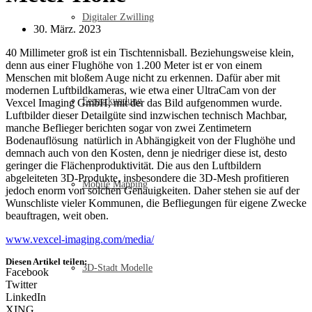
Digitaler Zwilling
30. März. 2023
40 Millimeter groß ist ein Tischtennisball. Beziehungsweise klein,
denn aus einer Flughöhe von 1.200 Meter ist er von einem
Menschen mit bloßem Auge nicht zu erkennen. Dafür aber mit
modernen Luftbildkameras, wie etwa einer UltraCam von der
Fernerkundung
Vexcel Imaging GmbH, mit der das Bild aufgenommen wurde.
Luftbilder dieser Detailgüte sind inzwischen technisch Machbar,
manche Beflieger berichten sogar von zwei Zentimetern
Bodenauflösung natürlich in Abhängigkeit von der Flughöhe und
demnach auch von den Kosten, denn je niedriger diese ist, desto
geringer die Flächenproduktivität. Die aus den Luftbildern
abgeleiteten 3D-Produkte, insbesondere die 3D-Mesh profitieren
Mobile Mapping
jedoch enorm von solchen Genauigkeiten. Daher stehen sie auf der
Wunschliste vieler Kommunen, die Befliegungen für eigene Zwecke
beauftragen, weit oben.
www.vexcel-imaging.com/media/
Diesen Artikel teilen:
3D-Stadt Modelle
Facebook
Twitter
LinkedIn
XING