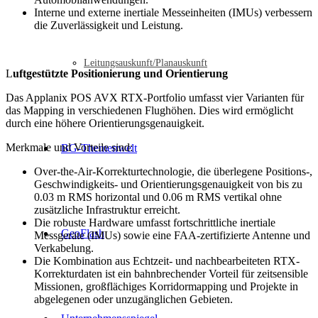
Interne und externe inertiale Messeinheiten (IMUs) verbessern
die Zuverlässigkeit und Leistung.
Leitungsauskunft/Planauskunft
L
uftgestützte Positionierung und Orientierung
Das Applanix POS AVX RTX-Portfolio umfasst vier Varianten für
das Mapping in verschiedenen Flughöhen. Dies wird ermöglicht
durch eine höhere Orientierungsgenauigkeit.
Merkmale und Vorteile sind:
BG-Themenwelt
Over-the-Air-Korrekturtechnologie, die überlegene Positions-,
Geschwindigkeits- und Orientierungsgenauigkeit von bis zu
0.03 m RMS horizontal und 0.06 m RMS vertikal ohne
zusätzliche Infrastruktur erreicht.
Die robuste Hardware umfasst fortschrittliche inertiale
GeoFlash
Messgeräte (IMUs) sowie eine FAA-zertifizierte Antenne und
Verkabelung.
Die Kombination aus Echtzeit- und nachbearbeiteten RTX-
Korrekturdaten ist ein bahnbrechender Vorteil für zeitsensible
Missionen, großflächiges Korridormapping und Projekte in
abgelegenen oder unzugänglichen Gebieten.