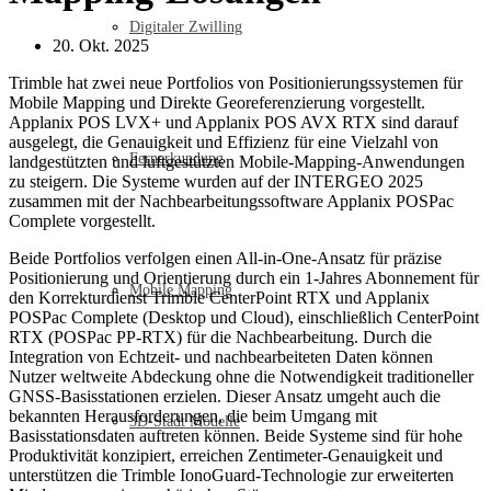
Digitaler Zwilling
20. Okt. 2025
Trimble hat zwei neue Portfolios von Positionierungssystemen für
Mobile Mapping und Direkte Georeferenzierung vorgestellt.
Applanix POS LVX+ und Applanix POS AVX RTX sind darauf
ausgelegt, die Genauigkeit und Effizienz für eine Vielzahl von
Fernerkundung
landgestützten und luftgestützten Mobile-Mapping-Anwendungen
zu steigern. Die Systeme wurden auf der INTERGEO 2025
zusammen mit der Nachbearbeitungssoftware Applanix POSPac
Complete vorgestellt.
Beide Portfolios verfolgen einen All-in-One-Ansatz für präzise
Positionierung und Orientierung durch ein 1-Jahres Abonnement für
Mobile Mapping
den Korrekturdienst Trimble CenterPoint RTX und Applanix
POSPac Complete (Desktop und Cloud), einschließlich CenterPoint
RTX (POSPac PP-RTX) für die Nachbearbeitung. Durch die
Integration von Echtzeit- und nachbearbeiteten Daten können
Nutzer weltweite Abdeckung ohne die Notwendigkeit traditioneller
GNSS-Basisstationen erzielen. Dieser Ansatz umgeht auch die
bekannten Herausforderungen, die beim Umgang mit
3D-Stadt Modelle
Basisstationsdaten auftreten können. Beide Systeme sind für hohe
Produktivität konzipiert, erreichen Zentimeter-Genauigkeit und
unterstützen die Trimble IonoGuard-Technologie zur erweiterten