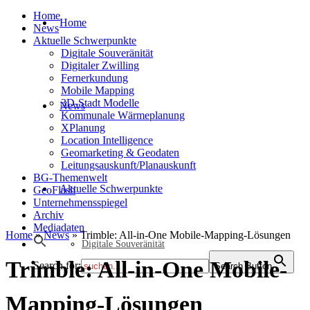
Home
Home
News
Aktuelle Schwerpunkte
Digitale Souveränität
Digitaler Zwilling
Fernerkundung
Mobile Mapping
3D-Stadt Modelle
News
Kommunale Wärmeplanung
XPlanung
Location Intelligence
Geomarketing & Geodaten
Leitungsauskunft/Planauskunft
BG-Themenwelt
Aktuelle Schwerpunkte
GeoFlash
Unternehmensspiegel
Archiv
Mediadaten
Home
»
News
»
Trimble: All-in-One Mobile-Mapping-Lösungen
Digitale Souveränität
Trimble: All-in-One Mobile-
Search for:
Search Button
Mapping-Lösungen