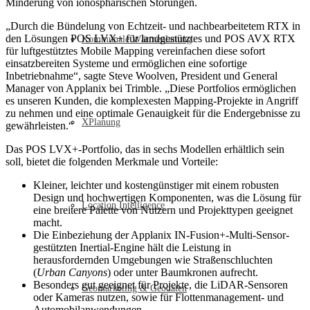
Minderung von ionosphärischen Störungen.
„Durch die Bündelung von Echtzeit- und nachbearbeitetem RTX in
den Lösungen POS LVX+ für landgestütztes und POS AVX RTX
Kommunale Wärmeplanung
für luftgestütztes Mobile Mapping vereinfachen diese sofort
einsatzbereiten Systeme und ermöglichen eine sofortige
Inbetriebnahme“, sagte Steve Woolven, President und General
Manager von Applanix bei Trimble. „Diese Portfolios ermöglichen
es unseren Kunden, die komplexesten Mapping-Projekte in Angriff
zu nehmen und eine optimale Genauigkeit für die Endergebnisse zu
XPlanung
gewährleisten.“
Das POS LVX+-Portfolio, das in sechs Modellen erhältlich sein
soll, bietet die folgenden Merkmale und Vorteile:
Kleiner, leichter und kostengünstiger mit einem robusten
Design und hochwertigen Komponenten, was die Lösung für
Location Intelligence
eine breitere Palette von Nutzern und Projekttypen geeignet
macht.
Die Einbeziehung der Applanix IN-Fusion+-Multi-Sensor-
gestützten Inertial-Engine hält die Leistung in
herausfordernden Umgebungen wie Straßenschluchten
(
Urban Canyons
) oder unter Baumkronen aufrecht.
Besonders gut geeignet für Projekte, die LiDAR-Sensoren
Geomarketing & Geodaten
oder Kameras nutzen, sowie für Flottenmanagement- und
Automobilanwendungen.