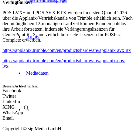
Unternehmensspiegel
V
erfügbarkeit
POS LVX+ und POS AVX RTX werden im ersten Quartal 2026
über die Applanix-Vertriebskanäle von Trimble erhältlich sein. Nach
der anfänglichen 12-monatigen Laufzeit können Kunden nahtlos
ihre Arbeit fortsetzen, indem sie Verlängerungslizenzen für
CenterPoint RTX und zeitlich befristete Lizenzen für POSPac
Archiv
Complete erwerben.
https://applanix.trimble.com/en/products/hardware/applanix-avx-rtx
https://applanix.trimble.com/en/products/hardware/applanix-pos-
lvx+
Mediadaten
Diesen Artikel teilen:
Facebook
Twitter
LinkedIn
XING
WhatsApp
Email
Copyright © sig Media GmbH