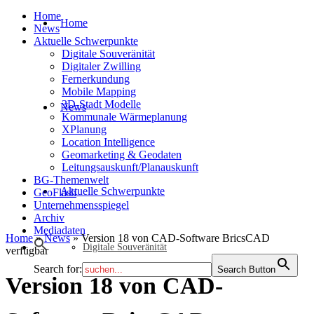
Home
Home
News
Aktuelle Schwerpunkte
Digitale Souveränität
Digitaler Zwilling
Fernerkundung
Mobile Mapping
3D-Stadt Modelle
News
Kommunale Wärmeplanung
XPlanung
Location Intelligence
Geomarketing & Geodaten
Leitungsauskunft/Planauskunft
BG-Themenwelt
Aktuelle Schwerpunkte
GeoFlash
Unternehmensspiegel
Archiv
Mediadaten
Home
»
News
»
Version 18 von CAD-Software BricsCAD
Digitale Souveränität
verfügbar
Search for:
Search Button
Version 18 von CAD-