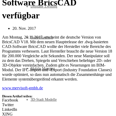
Software BricsCAD
Digitaler Zwilling
verfügbar
20. Nov. 2017
Am Montag, 20.11.2017, erscheint die deutsche Version von
Fernerkundung
BricsCAD V18. Mit dem neuen Hauptrelease der .dwg-basierten
CAD-Software BricsCAD wollte der Hersteller viele Bereiche des
Programms verbessern. Laut Hersteller braucht die neue Version 18
für 200.000 Vergleiche acht Sekunden. Der neue Manipulator soll
zu dem das Drehen, Spiegeln und Verschieben beliebiger 2D- oder
3D-Objekte vereinfachen. Zudem gibt es Neuerungen im BIM-
Mobile Mapping
Modul. Der IFC-Import und -Export (Industry Foundation Classes)
wurde optimiert, so dass nun automatisch die Zusammenhänge und
Elemente systemübergreifend erkannt werden.
www.mervisoft-gmbh.de
Diesen Artikel teilen:
3D-Stadt Modelle
Facebook
Twitter
LinkedIn
XING