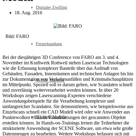
Digitaler Zwilling
18. Aug. 2016
Bild: FARO
Fernerkundung
Bei der diesjährigen 3D Conference von FARO am 3. und 4.
November im Kraftwerk Rottweil stehen Laserscan Technologien
wie die Erfassung komplexer Bauteile über das Aufmaß von
Gebäuden, Fassaden, Innenräumen und technischen Anlagen bis hin
zur Dokumentation von Verkehrsunfällen und Kriminalschauplätzen
Mobile Mapping
im Mittelpunkt. Speziell soll es darum gehen, wie Scandaten schnell
und zuverlässig weiterverarbeitet werden können. In über 20
Workshops zeigen Laserscanning-Experten verschiedene
Anwendungsbeispiele für die Verarbeitung komplexer und
umfangreicher Scandaten. Sie demonstrieren, wie beispielsweise aus
Einzelscans schnell ein CAD Modell wird oder wie Anwender aus
3D-Stadt Modelle
Punktewolken effizient Visualisierungen der gescannten Objekte
erstellen können. In Hands-on-Trainings lernen die Teilnehmer die
strukturierte Anwendung der SCENE Software, um etwa sehr große
Datenmengen zu bearbeiten. Weitere Workshops befassen sich mit