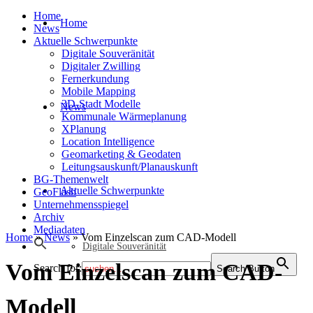
Home
Home
News
Aktuelle Schwerpunkte
Digitale Souveränität
Digitaler Zwilling
Fernerkundung
Mobile Mapping
3D-Stadt Modelle
News
Kommunale Wärmeplanung
XPlanung
Location Intelligence
Geomarketing & Geodaten
Leitungsauskunft/Planauskunft
BG-Themenwelt
Aktuelle Schwerpunkte
GeoFlash
Unternehmensspiegel
Archiv
Mediadaten
Home
»
News
»
Vom Einzelscan zum CAD-Modell
Digitale Souveränität
Vom Einzelscan zum CAD-
Search for:
Search Button
Modell