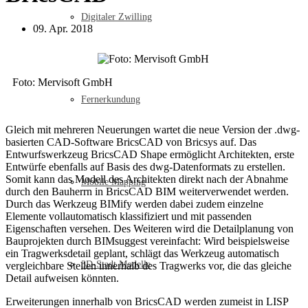
Digitaler Zwilling
09. Apr. 2018
Foto: Mervisoft GmbH
Fernerkundung
Gleich mit mehreren Neuerungen wartet die neue Version der .dwg-
basierten CAD-Software BricsCAD von Bricsys auf. Das
Entwurfswerkzeug BricsCAD Shape ermöglicht Architekten, erste
Entwürfe ebenfalls auf Basis des dwg-Datenformats zu erstellen.
Somit kann das Modell des Architekten direkt nach der Abnahme
Mobile Mapping
durch den Bauherrn in BricsCAD BIM weiterverwendet werden.
Durch das Werkzeug BIMify werden dabei zudem einzelne
Elemente vollautomatisch klassifiziert und mit passenden
Eigenschaften versehen. Des Weiteren wird die Detailplanung von
Bauprojekten durch BIMsuggest vereinfacht: Wird beispielsweise
ein Tragwerksdetail geplant, schlägt das Werkzeug automatisch
3D-Stadt Modelle
vergleichbare Stellen innerhalb des Tragwerks vor, die das gleiche
Detail aufweisen könnten.
Erweiterungen innerhalb von BricsCAD werden zumeist in LISP