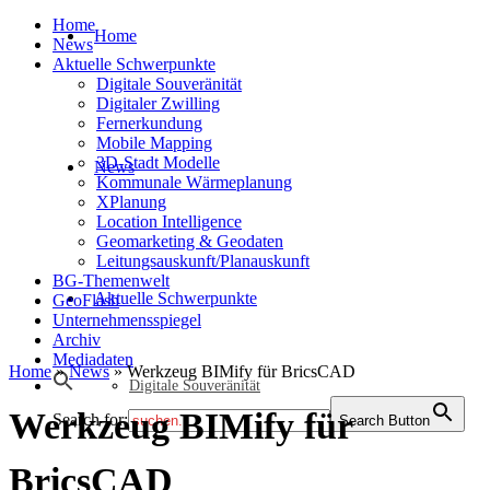
Home
Home
News
Aktuelle Schwerpunkte
Digitale Souveränität
Digitaler Zwilling
Fernerkundung
Mobile Mapping
3D-Stadt Modelle
News
Kommunale Wärmeplanung
XPlanung
Location Intelligence
Geomarketing & Geodaten
Leitungsauskunft/Planauskunft
BG-Themenwelt
Aktuelle Schwerpunkte
GeoFlash
Unternehmensspiegel
Archiv
Mediadaten
Home
»
News
»
Werkzeug BIMify für BricsCAD
Digitale Souveränität
Werkzeug BIMify für
Search for:
Search Button
BricsCAD