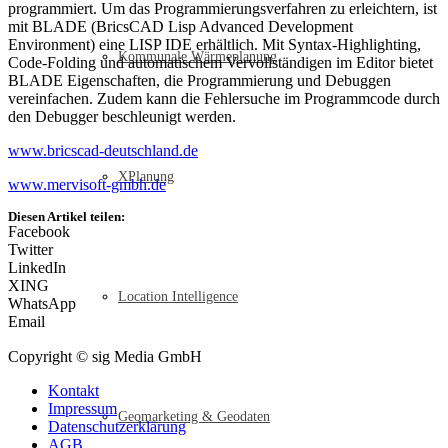
programmiert. Um das Programmierungsverfahren zu erleichtern, ist
mit BLADE (BricsCAD Lisp Advanced Development
Environment) eine LISP IDE erhältlich. Mit Syntax-Highlighting,
Kommunale Wärmeplanung
Code-Folding und automatischem Vervollständigen im Editor bietet
BLADE Eigenschaften, die Programmierung und Debuggen
vereinfachen. Zudem kann die Fehlersuche im Programmcode durch
den Debugger beschleunigt werden.
www.bricscad-deutschland.de
XPlanung
www.mervisoft-gmbh.de
Diesen Artikel teilen:
Facebook
Twitter
LinkedIn
XING
Location Intelligence
WhatsApp
Email
Copyright © sig Media GmbH
Kontakt
Impressum
Geomarketing & Geodaten
Datenschutzerklärung
AGB