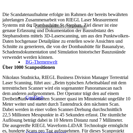
Die Scandatenaufnahme erfolgte im Rahmen der bereits bewährten
jahrelangen Zusammenarbeit von RIEGL Laser Measurement
Systems mit der Dombauhütte St. Stephan. Ziel dieser ist eine
Leitungsauskunft/Planauskunft
genaue Erfassung und Dokumentation der Bausubstanz des
Stephansdoms mittels 3D-Laserscanning, um aus den Punktwolken-
Daten hochgenaue Detailpläne zu erstellen sowie Ansichten und
Schnitte zu generieren, die von der Dombauhütte für Bauanalyse,
Schadensdokumentation und Simulation historischer Bauzustände
verwendet werden können.
BG-Themenwelt
Über 1000 Scanpositionen
Nikolaus Studnicka, RIEGL Business Division Manager Terrestrial
Laser Scanning, führt aus: „Beim typischen Arbeitsablauf mit dem
terrestrischen Scanner wird ein sogenannter Panoramascan nach
dem anderen aufgenommen. Der Operator trägt den auf einem
GeoFlash
Dreibeinstativ montierten Scanner quasi im Minutentakt ungefähr 10
Meter weiter und startet durch Tastendruck den nächsten Scan.
Dabei werden in einer vollen Scanner-Drehung durchschnittlich
22,5 Millionen Messpunkte in 45 Sekunden erfasst. Die räumliche
Auflösung beträgt dabei in 10 Metern Distanz rund 7 Millimeter.
Die ausgereifte RIEGL Waveform-LiDAR Technologie ermöglicht
es, hunderte Scans pro Tag aufzunehmen. Für dieses Scanprojekt