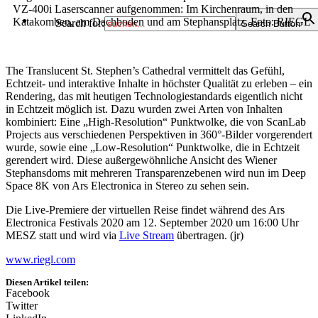
VZ-400i Laserscanner aufgenommen: Im Kirchenraum, in den
Katakomben, am Dachboden und am Stephansplatz. Foto: RIEGL
Search for:
Search Button
The Translucent St. Stephen’s Cathedral vermittelt das Gefühl,
Echtzeit- und interaktive Inhalte in höchster Qualität zu erleben – ein
Rendering, das mit heutigen Technologiestandards eigentlich nicht
in Echtzeit möglich ist. Dazu wurden zwei Arten von Inhalten
kombiniert: Eine „High-Resolution“ Punktwolke, die von ScanLab
Projects aus verschiedenen Perspektiven in 360°-Bilder vorgerendert
wurde, sowie eine „Low-Resolution“ Punktwolke, die in Echtzeit
gerendert wird. Diese außergewöhnliche Ansicht des Wiener
Stephansdoms mit mehreren Transparenzebenen wird nun im Deep
Space 8K von Ars Electronica in Stereo zu sehen sein.
Die Live-Premiere der virtuellen Reise findet während des Ars
Electronica Festivals 2020 am 12. September 2020 um 16:00 Uhr
MESZ statt und wird via
Live Stream
übertragen. (jr)
www.riegl.com
Diesen Artikel teilen:
Facebook
Twitter