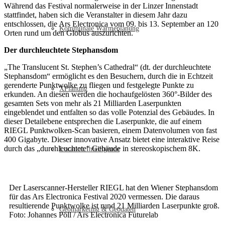
Während das Festival normalerweise in der Linzer Innenstadt
stattfindet, haben sich die Veranstalter in diesem Jahr dazu
entschlossen, die Ars Electronica vom 09. bis 13. September an 120
Kommunale Wärmeplanung
Orten rund um den Globus auszurichten.
Der durchleuchtete Stephansdom
„The Translucent St. Stephen’s Cathedral“ (dt. der durchleuchtete
Stephansdom“ ermöglicht es den Besuchern, durch die in Echtzeit
gerenderte Punktwolke zu fliegen und festgelegte Punkte zu
XPlanung
erkunden. An diesen werden die hochaufgelösten 360°-Bilder des
gesamten Sets von mehr als 21 Milliarden Laserpunkten
eingeblendet und entfalten so das volle Potenzial des Gebäudes. In
dieser Detailebene entsprechen die Laserpunkte, die auf einem
RIEGL Punktwolken-Scan basieren, einem Datenvolumen von fast
400 Gigabyte. Dieser innovative Ansatz bietet eine interaktive Reise
durch das „durchleuchtete“ Gebäude in stereoskopischem 8K.
Location Intelligence
Der Laserscanner-Hersteller RIEGL hat den Wiener Stephansdom
für das Ars Electronica Festival 2020 vermessen. Die daraus
resultierende Punktwolke ist rund 21 Milliarden Laserpunkte groß.
Geomarketing & Geodaten
Foto: Johannes Pöll / Ars Electronica Futurelab