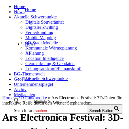
Home
Home
News
Aktuelle Schwerpunkte
Digitale Souveränität
Digitaler Zwilling
Fernerkundung
Mobile Mapping
3D-Stadt Modelle
News
Kommunale Wärmeplanung
XPlanung
Location Intelligence
Geomarketing & Geodaten
Leitungsauskunft/Planauskunft
BG-Themenwelt
Aktuelle Schwerpunkte
GeoFlash
Unternehmensspiegel
Archiv
Mediadaten
Home
»
3D Punktwolke
»
Ars Electronica Festival: 3D-Daten für
Digitale Souveränität
interaktive Reise durch den Wiener Stephansdom
Search for:
Search Button
Ars Electronica Festival: 3D-