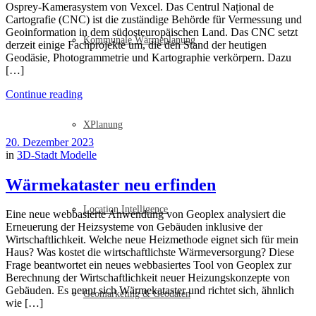
Osprey-Kamerasystem von Vexcel. Das Centrul Național de
Cartografie (CNC) ist die zuständige Behörde für Vermessung und
Geoinformation in dem südosteuropäischen Land. Das CNC setzt
Kommunale Wärmeplanung
derzeit einige Fachprojekte um, die den Stand der heutigen
Geodäsie, Photogrammetrie und Kartographie verkörpern. Dazu
[…]
Continue reading
XPlanung
20. Dezember 2023
in
3D-Stadt Modelle
Wärmekataster neu erfinden
Location Intelligence
Eine neue webbasierte Anwendung von Geoplex analysiert die
Erneuerung der Heizsysteme von Gebäuden inklusive der
Wirtschaftlichkeit. Welche neue Heizmethode eignet sich für mein
Haus? Was kostet die wirtschaftlichste Wärmeversorgung? Diese
Frage beantwortet ein neues webbasiertes Tool von Geoplex zur
Berechnung der Wirtschaftlichkeit neuer Heizungskonzepte von
Gebäuden. Es nennt sich Wärmekataster und richtet sich, ähnlich
Geomarketing & Geodaten
wie […]