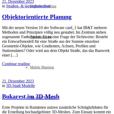
21. Dezember 2023
in
Straßen- & Geoinformation
Digitaler Zwilling
Objektorientierte Planung
Mit der neuen Version 10 der Software card_1 hat IB&T mehrere
Methoden und Prinzipien völlig neu gestaltet. Im Zentrum stehen
sogenannte Fachobjekte. Es ist eine Frage der Sichtweise: Besteht
Fernerkundung
ein Entwurfsmodell für eine Straße aus der Summe einzelner
Geometrie-Objekte, wie Gradienten, Achsen, Profilen und
Stationsdaten? Oder wird aus dem Objekt Straße, das das Bauwerk
einer […]
Continue reading
Mobile Mapping
21. Dezember 2023
in
3D-Stadt Modelle
Bukarest im 3D-Mesh
3D-Stadt Modelle
Erste Projekte in Rumänien nutzen zusätzliche Schrägluftdaten für
die Erstellung hochaufgelöster 3D-Meshes. Zum Einsatz kommt ein