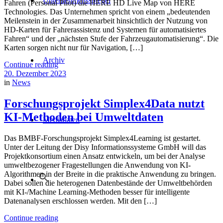
Unternehmensspiegel
Fahren (Personal Pilot) die HERE HD Live Map von HERE
Technologies. Das Unternehmen spricht von einem „bedeutenden
Meilenstein in der Zusammenarbeit hinsichtlich der Nutzung von
HD-Karten für Fahrerassistenz und Systemen für automatisiertes
Fahren“ und der „nächsten Stufe der Fahrzeugautomatisierung“. Die
Karten sorgen nicht nur für Navigation, […]
Archiv
Continue reading
20. Dezember 2023
in
News
Forschungsprojekt Simplex4Data nutzt
KI-Methoden bei Umweltdaten
Mediadaten
Das BMBF-Forschungsprojekt Simplex4Learning ist gestartet.
Unter der Leitung der Disy Informationssysteme GmbH will das
Projektkonsortium einen Ansatz entwickeln, um bei der Analyse
umweltbezogener Fragestellungen die Anwendung von KI-
Algorithmen in der Breite in die praktische Anwendung zu bringen.
Dabei sollen die heterogenen Datenbestände der Umweltbehörden
mit KI-/Machine Learning-Methoden besser für intelligente
Datenanalysen erschlossen werden. Mit den […]
Continue reading