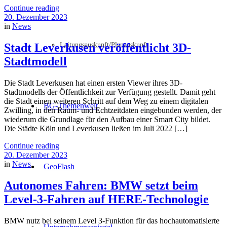
Continue reading
20. Dezember 2023
in
News
Leitungsauskunft/Planauskunft
Stadt Leverkusen veröffentlicht 3D-
Stadtmodell
Die Stadt Leverkusen hat einen ersten Viewer ihres 3D-
Stadtmodells der Öffentlichkeit zur Verfügung gestellt. Damit geht
die Stadt einen weiteren Schritt auf dem Weg zu einem digitalen
BG-Themenwelt
Zwilling, in den Raum- und Echtzeitdaten eingebunden werden, der
wiederum die Grundlage für den Aufbau einer Smart City bildet.
Die Städte Köln und Leverkusen ließen im Juli 2022 […]
Continue reading
20. Dezember 2023
in
News
GeoFlash
Autonomes Fahren: BMW setzt beim
Level-3-Fahren auf HERE-Technologie
BMW nutz bei seinem Level 3-Funktion für das hochautomatisierte