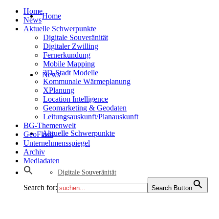
Home
Home
News
Aktuelle Schwerpunkte
Digitale Souveränität
Digitaler Zwilling
Fernerkundung
Mobile Mapping
3D-Stadt Modelle
News
Kommunale Wärmeplanung
XPlanung
Location Intelligence
Geomarketing & Geodaten
Leitungsauskunft/Planauskunft
BG-Themenwelt
Aktuelle Schwerpunkte
GeoFlash
Unternehmensspiegel
Archiv
Mediadaten
Digitale Souveränität
Search for:
Search Button