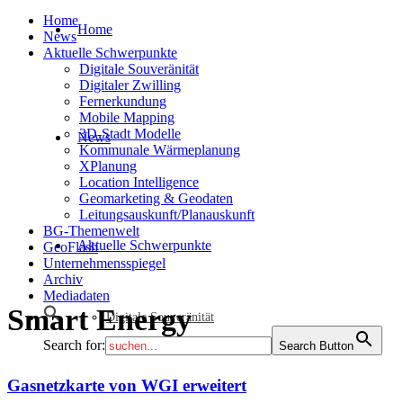
Home
Home
News
Aktuelle Schwerpunkte
Digitale Souveränität
Digitaler Zwilling
Fernerkundung
Mobile Mapping
3D-Stadt Modelle
News
Kommunale Wärmeplanung
XPlanung
Location Intelligence
Geomarketing & Geodaten
Leitungsauskunft/Planauskunft
BG-Themenwelt
Aktuelle Schwerpunkte
GeoFlash
Unternehmensspiegel
Archiv
Mediadaten
Smart Energy
Digitale Souveränität
Search for:
Search Button
Gasnetzkarte von WGI erweitert