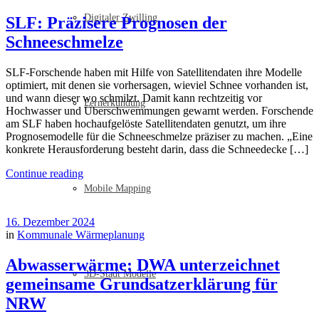
Digitaler Zwilling
SLF: Präzisere Prognosen der
Schneeschmelze
SLF-Forschende haben mit Hilfe von Satellitendaten ihre Modelle
optimiert, mit denen sie vorhersagen, wieviel Schnee vorhanden ist,
und wann dieser wo schmilzt. Damit kann rechtzeitig vor
Fernerkundung
Hochwasser und Überschwemmungen gewarnt werden. Forschende
am SLF haben hochaufgelöste Satellitendaten genutzt, um ihre
Prognosemodelle für die Schneeschmelze präziser zu machen. „Eine
konkrete Herausforderung besteht darin, dass die Schneedecke […]
Continue reading
Mobile Mapping
16. Dezember 2024
in
Kommunale Wärmeplanung
Abwasserwärme: DWA unterzeichnet
3D-Stadt Modelle
gemeinsame Grundsatzerklärung für
NRW