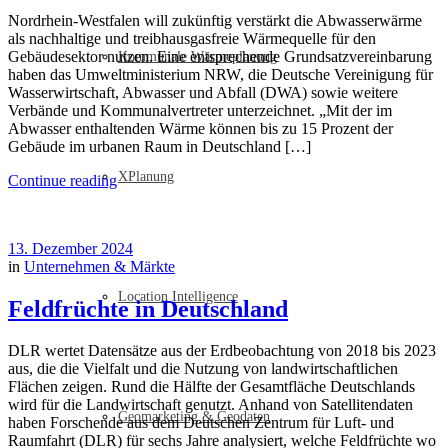
Nordrhein-Westfalen will zukünftig verstärkt die Abwasserwärme
als nachhaltige und treibhausgasfreie Wärmequelle für den
Gebäudesektor nutzen. Eine entsprechende Grundsatzvereinbarung
Kommunale Wärmeplanung
haben das Umweltministerium NRW, die Deutsche Vereinigung für
Wasserwirtschaft, Abwasser und Abfall (DWA) sowie weitere
Verbände und Kommunalvertreter unterzeichnet. „Mit der im
Abwasser enthaltenden Wärme können bis zu 15 Prozent der
Gebäude im urbanen Raum in Deutschland […]
XPlanung
Continue reading
13. Dezember 2024
in
Unternehmen & Märkte
Location Intelligence
Feldfrüchte in Deutschland
DLR wertet Datensätze aus der Erdbeobachtung von 2018 bis 2023
aus, die die Vielfalt und die Nutzung von landwirtschaftlichen
Flächen zeigen. Rund die Hälfte der Gesamtfläche Deutschlands
wird für die Landwirtschaft genutzt. Anhand von Satellitendaten
Geomarketing & Geodaten
haben Forschende aus dem Deutschen Zentrum für Luft- und
Raumfahrt (DLR) für sechs Jahre analysiert, welche Feldfrüchte wo