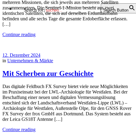
mehreren Missionen, die sich jeweils aus mehreren Satelliten
zusammensetzen. Die Sentinel-1-Mission besteht aus zwei
Search for:
Search Button
identischen Satelliten, die sich auf derselben Erdumlaufbahn
befinden und alle sechs Tage die gesamte Erdoberfläche erfassen.
[…]
Continue reading
12. Dezember 2024
in
Unternehmen & Märkte
Mit Scherben zur Geschichte
Das digitale Feldbuch FX Survey bietet viele neue Möglichkeiten
im Praxiseinsatz bei der LWL-Archäologie für Westfalen. Bei der
Beschaffung einer neuen und digitalen Vermessungslösung
entschied sich der Landschaftsverband Westfalen-Lippe (LWL) –
Archäologie für Westfalen, Außenstelle Olpe, für den GNSS Rover
FX Survey der frox GmbH aus Dortmund. Das System besteht aus
der Leica GS18T Antenne […]
Continue reading