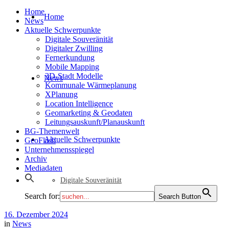
Home
Home
News
Aktuelle Schwerpunkte
Digitale Souveränität
Digitaler Zwilling
Fernerkundung
Mobile Mapping
3D-Stadt Modelle
News
Kommunale Wärmeplanung
XPlanung
Location Intelligence
Geomarketing & Geodaten
Leitungsauskunft/Planauskunft
BG-Themenwelt
Aktuelle Schwerpunkte
GeoFlash
Unternehmensspiegel
Archiv
Mediadaten
Digitale Souveränität
Search for:
Search Button
16. Dezember 2024
in
News