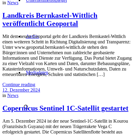
Unternehmensspiegel
in
News
Landkreis Bernkastel-Wittlich
veröffentlicht Geoportal
Archiv
Mit dem neuen Geoportal geht der Landkreis Bernkastel-Wittlich
einen weiteren Schritt in Richtung Digitalisierung und Transparenz:
Unter www.geoportal.bernkastel-wittlich.de stehen den
Bürger:innen und Unternehmen nun zahlreiche geobasierte
Informationen und Dienste zur Verfügung. Das Portal bietet Zugang
zu einer Vielzahl von Karten und Daten, darunter Bebauungspläne,
Katasterinformationen, Umwelt- und Naturschutzdaten, Daten zu
Mediadaten
erneuerbaren Energien, Schulen und statistischen […]
Continue reading
12. Dezember 2024
in
News
Copernicus Sentinel 1C-Satellit gestartet
Am 5. Dezember 2024 ist der neue Sentinel-1C-Satellit in Kourou
(Französisch Guyana) mit der neuen Trägerrakete Vega C
erfolgreich gestartet. Die Copernicus Satellitenflotte besteht aus