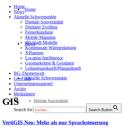
Home
Home
News
Aktuelle Schwerpunkte
Digitale Souveränität
Digitaler Zwilling
Fernerkundung
Mobile Mapping
3D-Stadt Modelle
News
Kommunale Wärmeplanung
XPlanung
Location Intelligence
Geomarketing & Geodaten
Leitungsauskunft/Planauskunft
BG-Themenwelt
Aktuelle Schwerpunkte
GeoFlash
Unternehmensspiegel
Archiv
Mediadaten
GIS
Digitale Souveränität
Search for:
Search Button
VertiGIS Neo: Mehr als nur Sprachsteuerung