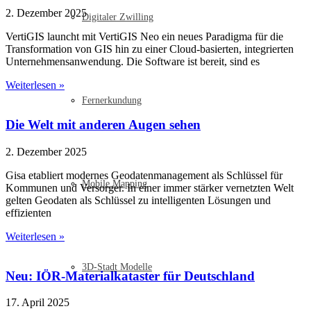
2. Dezember 2025
Digitaler Zwilling
VertiGIS launcht mit VertiGIS Neo ein neues Paradigma für die
Transformation von GIS hin zu einer Cloud-basierten, integrierten
Unternehmensanwendung. Die Software ist bereit, sind es
Weiterlesen »
Fernerkundung
Die Welt mit anderen Augen sehen
2. Dezember 2025
Gisa etabliert modernes Geodatenmanagement als Schlüssel für
Mobile Mapping
Kommunen und Versorger. In einer immer stärker vernetzten Welt
gelten Geodaten als Schlüssel zu intelligenten Lösungen und
effizienten
Weiterlesen »
3D-Stadt Modelle
Neu: IÖR-Materialkataster für Deutschland
17. April 2025