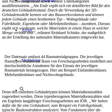
Unternehmensspiegel
und Nichtwohngebäude sowie weitere Unterkategorien
ausdifferenzieren.
„Am Ende ergibt sich ein detailliertes Bild für den
deutschen Gebäudebestand. Durch die Verwendung der 3D-
Gebäudemodelle kennen wir das Bauwerksvolumen und können
jedem Gebäude einen bestimmten Typ – Wohngebäude oder
Fabrikhalle, Eigenheim oder Mehrfamilienhaus – zuordnen. Daraus
ergibt sich wiederum, welche Materialien in einem Haus in welcher
Archiv
Menge verbaut sind“
, erläutert Reinhard Schinke, der maßgeblich
an der Erstellung des nationalen Materialkatasters mitgewirkt hat.
Der Datensatz umfasst 44 Baumaterialgruppen. Die jeweiligen
Mediadaten
Haustypen wurden auf Basis von Forschungsarbeiten modelliert un
durchschnittliche Annahmen für den Einsatz der jeweiligen
Baumaterials herangezogen. Hier am Beispiel Einfamilienhäuser,
Mehrfamilienhäuer und Nichtwohngebäude.
Denn den einzelnen Gebäudetypen können Materialkennzahlen
zugeordnet werden. Diese typenbezogenen Materialkennzahlen sind
ein Ergebnis langjähriger Forschungsarbeiten am IÖR.
„Wir haben
dafür die für eine Gebäudeart, zum Beispiel ein Fabrikgebäude,
typische Baukonstruktion analysiert. Vom Fundament über die