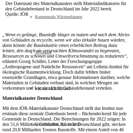
Der Datensatz des Materialkatasters stellt Materialindikatoren für
den Gebäudebestand in Deutschland im Jahr 2022 bereit.
Quelle: IÖR
Kommunale Wärmeplanung
„Wenn es gelänge, Baustoffe länger zu nutzen und nach dem Abriss
von Gebäuden zu recyceln, wenn wir also zirkulär bauen würden,
dann könnte die Bauindustrie einen erheblichen Beitrag dazu
leisten, den durch sie verursachten Klimawandel zu begrenzen,
XPlanung
Ressourcen zu schonen und Umweltverschmutzung zu reduzieren“
,
erläutert Georg Schiller, Leiter der Forschungsgruppe
„Anthropogene und Natürliche Ressourcen“ am Leibniz-Institut für
ökologische Raumentwicklung. Doch dafür fehlten bisher
essenzielle Grundlagen, etwa genaue Informationen darüber, welche
Materialien in Gebäuden verbaut sind, in welchen Mengen sie
vorkommen und wie sie sich im Gebäudebestand verteilen.
Location Intelligence
Materialkataster Deutschland
Mit dem IÖR-Materialkataster Deutschland stellt das Institut nun
erstmals diese zentrale Datenbasis bereit – flächendeckend für jede
Gemeinde in Deutschland. Die Berechnungen für 2022 zeigen: In
Geomarketing & Geodaten
den 51,6 Millionen Gebäuden, die es in Deutschland gibt, stecken
rund 20,8 Milliarden Tonnen Baustoffe. Mit einem Anteil von 46