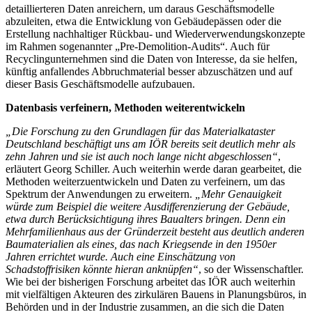
detaillierteren Daten anreichern, um daraus Geschäftsmodelle
abzuleiten, etwa die Entwicklung von Gebäudepässen oder die
Erstellung nachhaltiger Rückbau- und Wiederverwendungskonzepte
im Rahmen sogenannter „Pre-Demolition-Audits“. Auch für
Recyclingunternehmen sind die Daten von Interesse, da sie helfen,
künftig anfallendes Abbruchmaterial besser abzuschätzen und auf
dieser Basis Geschäftsmodelle aufzubauen.
Datenbasis verfeinern, Methoden weiterentwickeln
„Die Forschung zu den Grundlagen für das Materialkataster
Deutschland beschäftigt uns am IÖR bereits seit deutlich mehr als
zehn Jahren und sie ist auch noch lange nicht abgeschlossen“
,
erläutert Georg Schiller. Auch weiterhin werde daran gearbeitet, die
Methoden weiterzuentwickeln und Daten zu verfeinern, um das
Spektrum der Anwendungen zu erweitern.
„Mehr Genauigkeit
würde zum Beispiel die weitere Ausdifferenzierung der Gebäude,
etwa durch Berücksichtigung ihres Baualters bringen. Denn ein
Mehrfamilienhaus aus der Gründerzeit besteht aus deutlich anderen
Baumaterialien als eines, das nach Kriegsende in den 1950er
Jahren errichtet wurde. Auch eine Einschätzung von
Schadstoffrisiken könnte hieran anknüpfen“
, so der Wissenschaftler.
Wie bei der bisherigen Forschung arbeitet das IÖR auch weiterhin
mit vielfältigen Akteuren des zirkulären Bauens in Planungsbüros, in
Behörden und in der Industrie zusammen, an die sich die Daten