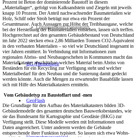
Prozent ist Beton der dominierende Baustoff in diesem
„Materiallager“, gefolgt von Kalksandstein und Ziegeln mit jeweils
knapp 10 Prozent. Der Anteil nachwachsender Baumaterialien wie
Holz, Schilf oder Stroh beträgt nur etwa ein Prozent der
Gesamtmasse. Auch Aussagen zur Höhe der Treibhausgase, welche
Leitungsauskunft/Planauskunft
bei der Herstellung der Baumaterialien entstehen, lassen sich treffen.
Hochgerechnet auf den gesamten Gebäudebestand von Deutschland
im Jahr 2022 stecken etwa 2,86 Milliarden Tonnen CO2-Äquivalent
in den verbauten Materialien – so viel wie Deutschland insgesamt in
vier Jahren emittiert. In Verbindung mit Informationen zum
regionalen Abriss- und Neubaugeschehen in Kommunen macht das
Materialkataster abschätzbar, welches Material beim Abriss von
BG-Themenwelt
Beständen für ein Recycling zur Verfügung steht und welcher
Materialbedarf für den Neubau und die Sanierung damit gedeckt
werden könnte. Auch die Mengen zu erwartender Bauabfälle lassen
sich mit Hilfe des Materialkatasters ermitteln.
Vom Gebäudetyp zu Baustoffart und -men
GeoFlash
Die Grundlage für den Aufbau des Materialkatasters bilden 3D-
Gebäudemodelle des gesamten deutschen Bauwerksbestandes, wie
sie das Bundesamt für Kartographie und Geodäsie (BKG) zur
Verfügung stellt. Diese Modelle werden mit Informationen und
Daten angereichert. Unter anderem werden die Gebäude
entsprechende ihrer Funktion typisiert. So lassen sich etwa Wohn-