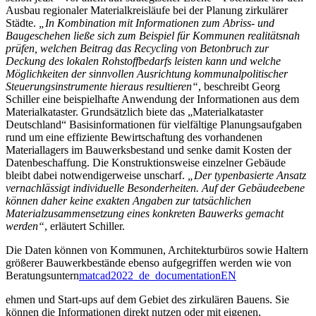
Ausbau regionaler Materialkreisläufe bei der Planung zirkulärer
Städte.
„In Kombination mit Informationen zum Abriss- und
Baugeschehen ließe sich zum Beispiel für Kommunen realitätsnah
prüfen, welchen Beitrag das Recycling von Betonbruch zur
Deckung des lokalen Rohstoffbedarfs leisten kann und welche
Möglichkeiten der sinnvollen Ausrichtung kommunalpolitischer
Steuerungsinstrumente hieraus resultieren“
, beschreibt Georg
Schiller eine beispielhafte Anwendung der Informationen aus dem
Materialkataster. Grundsätzlich biete das „Materialkataster
Deutschland“ Basisinformationen für vielfältige Planungsaufgaben
rund um eine effiziente Bewirtschaftung des vorhandenen
Materiallagers im Bauwerksbestand und senke damit Kosten der
Datenbeschaffung. Die Konstruktionsweise einzelner Gebäude
bleibt dabei notwendigerweise unscharf.
„Der typenbasierte Ansatz
vernachlässigt individuelle Besonderheiten. Auf der Gebäudeebene
können daher keine exakten Angaben zur tatsächlichen
Materialzusammensetzung eines konkreten Bauwerks gemacht
werden“
, erläutert Schiller.
Die Daten können von Kommunen, Architekturbüros sowie Haltern
größerer Bauwerkbestände ebenso aufgegriffen werden wie von
Beratungsuntern
matcad2022_de_documentationEN
ehmen und Start-ups auf dem Gebiet des zirkulären Bauens. Sie
können die Informationen direkt nutzen oder mit eigenen,