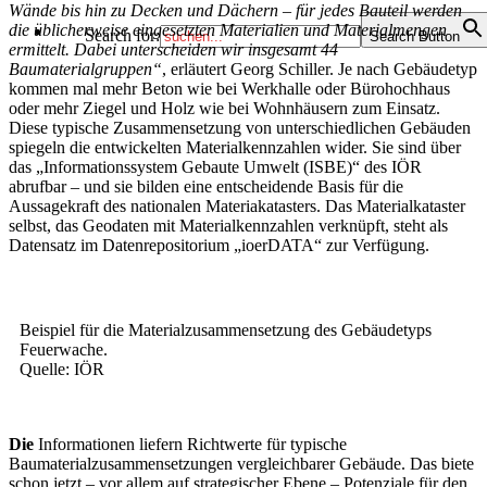
Wände bis hin zu Decken und Dächern – für jedes Bauteil werden
die üblicherweise eingesetzten Materialien und Materialmengen
Search for:
Search Button
ermittelt. Dabei unterscheiden wir insgesamt 44
Baumaterialgruppen“
, erläutert Georg Schiller. Je nach Gebäudetyp
kommen mal mehr Beton wie bei Werkhalle oder Bürohochhaus
oder mehr Ziegel und Holz wie bei Wohnhäusern zum Einsatz.
Diese typische Zusammensetzung von unterschiedlichen Gebäuden
spiegeln die entwickelten Materialkennzahlen wider. Sie sind über
das „Informationssystem Gebaute Umwelt (ISBE)“ des IÖR
abrufbar – und sie bilden eine entscheidende Basis für die
Aussagekraft des nationalen Materiakatasters. Das Materialkataster
selbst, das Geodaten mit Materialkennzahlen verknüpft, steht als
Datensatz im Datenrepositorium „ioerDATA“ zur Verfügung.
Beispiel für die Materialzusammensetzung des Gebäudetyps
Feuerwache.
Quelle: IÖR
Die
Informationen liefern Richtwerte für typische
Baumaterialzusammensetzungen vergleichbarer Gebäude. Das biete
schon jetzt – vor allem auf strategischer Ebene – Potenziale für den