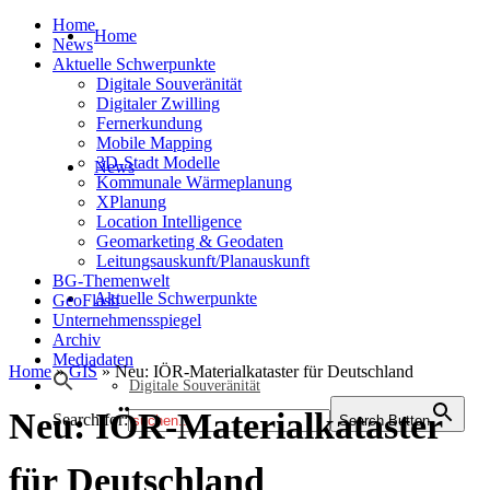
Home
Home
News
Aktuelle Schwerpunkte
Digitale Souveränität
Digitaler Zwilling
Fernerkundung
Mobile Mapping
3D-Stadt Modelle
News
Kommunale Wärmeplanung
XPlanung
Location Intelligence
Geomarketing & Geodaten
Leitungsauskunft/Planauskunft
BG-Themenwelt
Aktuelle Schwerpunkte
GeoFlash
Unternehmensspiegel
Archiv
Mediadaten
Home
»
GIS
»
Neu: IÖR-Materialkataster für Deutschland
Digitale Souveränität
Neu: IÖR-Materialkataster
Search for:
Search Button
für Deutschland