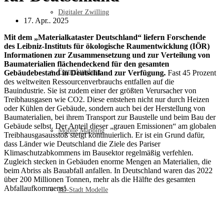
Digitaler Zwilling
17. Apr.. 2025
Mit dem „Materialkataster Deutschland“ liefern Forschende
des Leibniz-Instituts für ökologische Raumentwicklung (IÖR)
Informationen zur Zusammensetzung und zur Verteilung von
Baumaterialien flächendeckend für den gesamten
Fernerkundung
Gebäudebestand in Deutschland zur Verfügung.
Fast 45 Prozent
des weltweiten Ressourcenverbrauchs entfallen auf die
Bauindustrie. Sie ist zudem einer der größten Verursacher von
Treibhausgasen wie CO2. Diese entstehen nicht nur durch Heizen
oder Kühlen der Gebäude, sondern auch bei der Herstellung von
Baumaterialien, bei ihrem Transport zur Baustelle und beim Bau der
Gebäude selbst. Der Anteil dieser „grauen Emissionen“ am globalen
Mobile Mapping
Treibhausgasausstoß steigt kontinuierlich. Er ist ein Grund dafür,
dass Länder wie Deutschland die Ziele des Pariser
Klimaschutzabkommens im Bausektor regelmäßig verfehlen.
Zugleich stecken in Gebäuden enorme Mengen an Materialien, die
beim Abriss als Bauabfall anfallen. In Deutschland waren das 2022
über 200 Millionen Tonnen, mehr als die Hälfte des gesamten
Abfallaufkommens!
3D-Stadt Modelle