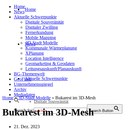
Home
Home
News
Aktuelle Schwerpunkte
Digitale Souveränität
Digitaler Zwilling
Fernerkundung
Mobile Mapping
3D-Stadt Modelle
News
Kommunale Wärmeplanung
XPlanung
Location Intelligence
Geomarketing & Geodaten
Leitungsauskunft/Planauskunft
BG-Themenwelt
Aktuelle Schwerpunkte
GeoFlash
Unternehmensspiegel
Archiv
Mediadaten
Home
»
3D-Stadt Modelle
»
Bukarest im 3D-Mesh
Digitale Souveränität
Bukarest im 3D-Mesh
Search for:
Search Button
21. Dez. 2023