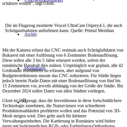
Unternehmensspiegel
schätzen wissen“, sagt Glont.
Die im Flugzeug montierte Vexcel UltraCam Osprey4.1, die auch
Schrägaufnahmen aufnehmen kann. Quelle: Primul Meridian
Archiv
Mit der Kamera erfasst das CNC erstmals auch Schrägluftdaten von
Bukarest mit einer Auflösung von 6 Zentimeter Bodenauflösung.
Diese sollen alle 3 bis 5 Jahre erneuert werden, sofern der
rumänische Haushalt dies zulässt. Ursprünglich war geplant, alle 42
Mediadaten
Großstädte Rumäniens zu erfassen, aber aufgrund von
Budgetrestriktionen musste das CNC reduzieren. Für Städte liegen
jedoch bereits Nadir-Daten mit einer Bodenauflösung von fünf bis
15 Zentimetern vor, jeweils abhängig von der Größe der Städte. Bis
Dezember 2024 sollen Daten von allen Städten vorliegen.
Glont ist überzeugt, dass die Investitionen in diese fortschrittlichere
Technologie zunehmen, die Nutzer:innen von schnelleren
Produktionsabläufen profitieren wollen und das Potenzial von 3D-
Mesh steigen wird. Dies gelte auch für kleinere
Verwaltungseinheiten. Die Kartierung in Rumänien wird bisher
meist mit herkömmlichen RGB- oder Farbinfrarot-Orthophotos