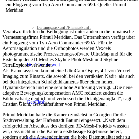
ein Flugzeug vom Typ Aero Commander 690. Quelle: Primul
Meridian
Leitungsauskunft/Planauskunft
Verantwortlich für die Befliegung ist unter anderem die rumänische
Vermessungsfirma Primul Meridian. Das Unternehmen verfügt über
ein Flugzeug vom Typ Aero Commander 690A. Für die
Aerotriangulation und die Orthophotos werden Vexcels
photogrammetrische Prozessierungssoftware UltraMap und für die
Erstellung der 3D-Meshes Skyline PhotoMesh und Skyline
BG-Themenwelt
TerraExplorer verwendet.
Als Kamerasystem kommt eine UltraCam Osprey 4.1 von Vexcel
Imaging zum Einsatz, die sowohl bei den vertikalen Nadir- als auch
bei den integrierten Schrägbildkameras über einen hohen
Dynamikbereich und eine sehr hohe Auflösung verfügt. „Die neue
adaptive Bewegungskompensation AMC reduziert zudem die
Bildunschärfe deutlich und verbessert die Detailgenauigkeit“, sagt
GeoFlash
Cristian Glont, Geschäftsführer von Primul Meridian.
Primul Meridian hatte die Kamera zunächst in Georgien für die
Stadtverwaltung der Hafenstadt Batumi eingesetzt. „Nach dem
erfolgreichen Abschluss des dortigen 3D-Mesh-Projekts wussten
wir, dass nicht nur die Kamera erstklassige Ergebnisse liefert,
sondern auch die Anwender:innen die hohe Datenqualität sehr zu