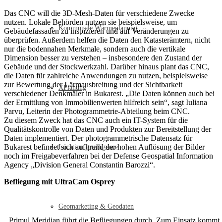
Das CNC will die 3D-Mesh-Daten für verschiedene Zwecke
nutzen. Lokale Behörden nutzen sie beispielsweise, um
Kommunale Wärmeplanung
Gebäudefassaden zu inspizieren und auf Veränderungen zu
überprüfen. Außerdem helfen die Daten den Katasterämtern, nicht
nur die bodennahen Merkmale, sondern auch die vertikale
Dimension besser zu verstehen – insbesondere den Zustand der
Gebäude und der Stockwerkzahl. Darüber hinaus plant das CNC,
die Daten für zahlreiche Anwendungen zu nutzen, beispielsweise
zur Bewertung der Lärmausbreitung und der Sichtbarkeit
XPlanung
verschiedener Denkmäler in Bukarest. „Die Daten können auch bei
der Ermittlung von Immobilienwerten hilfreich sein“, sagt Iuliana
Parvu, Leiterin der Photogrammetrie-Abteilung beim CNC.
Zu diesem Zweck hat das CNC auch ein IT-System für die
Qualitätskontrolle von Daten und Produkten zur Bereitstellung der
Daten implementiert. Der photogrammetrische Datensatz für
Bukarest befindet sich aufgrund der hohen Auflösung der Bilder
Location Intelligence
noch im Freigabeverfahren bei der Defense Geospatial Information
Agency „Division General Constantin Barozzi“.
Befliegung mit UltraCam Osprey
Geomarketing & Geodaten
Primul Meridian führt die Befliegungen durch. Zum Einsatz kommt