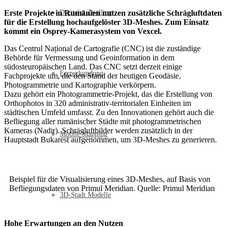
Erste Projekte in Rumänien nutzen zusätzliche Schrägluftdaten
Digitaler Zwilling
für die Erstellung hochaufgelöster 3D-Meshes. Zum Einsatz
kommt ein Osprey-Kamerasystem von Vexcel.
Das Centrul Național de Cartografie (CNC) ist die zuständige
Behörde für Vermessung und Geoinformation in dem
südosteuropäischen Land. Das CNC setzt derzeit einige
Fernerkundung
Fachprojekte um, die den Stand der heutigen Geodäsie,
Photogrammetrie und Kartographie verkörpern.
Dazu gehört ein Photogrammetrie-Projekt, das die Erstellung von
Orthophotos in 320 administrativ-territorialen Einheiten im
städtischen Umfeld umfasst. Zu den Innovationen gehört auch die
Befliegung aller rumänischer Städte mit photogrammetrischen
Kameras (Nadir). Schrägluftbilder werden zusätzlich in der
Mobile Mapping
Hauptstadt Bukarest aufgenommen, um 3D-Meshes zu generieren.
Beispiel für die Visualisierung eines 3D-Meshes, auf Basis von
Befliegungsdaten von Primul Meridian. Quelle: Primul Meridian
3D-Stadt Modelle
Hohe Erwartungen an den Nutzen