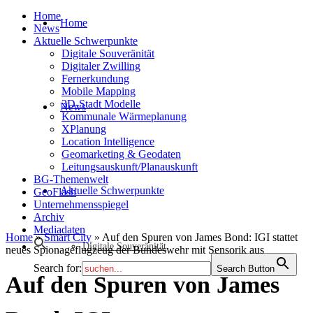
Home
Home
News
Aktuelle Schwerpunkte
Digitale Souveränität
Digitaler Zwilling
Fernerkundung
Mobile Mapping
3D-Stadt Modelle
News
Kommunale Wärmeplanung
XPlanung
Location Intelligence
Geomarketing & Geodaten
Leitungsauskunft/Planauskunft
BG-Themenwelt
Aktuelle Schwerpunkte
GeoFlash
Unternehmensspiegel
Archiv
Mediadaten
Home
»
Smart City
»
Auf den Spuren von James Bond: IGI stattet
Digitale Souveränität
neues Spionageflugzeug der Bundeswehr mit Sensorik aus
Search for:
Search Button
Auf den Spuren von James