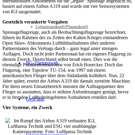
internationalen Abkommens für die „legale“ Spionage angedacht ist,
basiert auf einem Airbus A319 und wurde mit vier Sensorsystemen
von IGI ausgestattet.
Gesetzlich verankerte Vorgaben
Leitungsauskunft/Planauskunft
Spionageflugzeuge, auch als Beobachtungsflugzeuge bezeichnet,
führen im Rahmen des zu Zeiten des Kalten Krieges entstandenen
Open Skies- Abkommens Luftbildaufnahmen über anderen
Partnerstaaten des Vertrags durch – ganz legal unter strengen
Auflagen. Doch nicht jeder Partnerstaat hat ein eigenes Flugzeug zu
diesem Zweck. Deutschland selbst besaß eines. Dies war die
BG-Themenwelt
ehemalige Präsidentenmaschine von Erich Honecker. Doch das
Flugzeug, eine Tupolew TU-154, war 1997 mit einem
amerikanischen Flieger über dem Südatlantik kollidiert. Nun, 22
Jahre später, ersetzt der Airbus A319 die damals zerstörte Maschine.
Für ihren neuen Einsatzbereich mussten die Auftragspartner den
Flieger so ausstatten, dass er strikten Anforderungen genügt, bevor
er in fremden Lufthoheitsgebieten Aufnahmen erstellen darf.
GeoFlash
Vier Systeme, ein Zweck