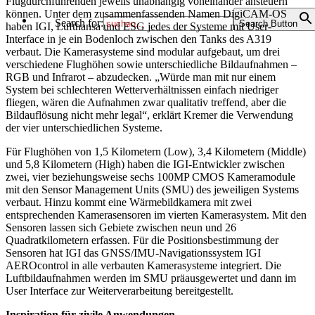
Flugdurchführenden jeweils unabhängig voneinander ansteuern
können. Unter dem zusammenfassenden Namen DigiCAM-OS
Search for:
Search Button
haben IGI, Lufthansa und ESG jedes der Systeme mit User-
Interface in je ein Bodenloch zwischen den Tanks des A319
verbaut. Die Kamerasysteme sind modular aufgebaut, um drei
verschiedene Flughöhen sowie unterschiedliche Bildaufnahmen –
RGB und Infrarot – abzudecken. „Würde man mit nur einem
System bei schlechteren Wetterverhältnissen einfach niedriger
fliegen, wären die Aufnahmen zwar qualitativ treffend, aber die
Bildauflösung nicht mehr legal“, erklärt Kremer die Verwendung
der vier unterschiedlichen Systeme.
Für Flughöhen von 1,5 Kilometern (Low), 3,4 Kilometern (Middle)
und 5,8 Kilometern (High) haben die IGI-Entwickler zwischen
zwei, vier beziehungsweise sechs 100MP CMOS Kameramodule
mit den Sensor Management Units (SMU) des jeweiligen Systems
verbaut. Hinzu kommt eine Wärmebildkamera mit zwei
entsprechenden Kamerasensoren im vierten Kamerasystem. Mit den
Sensoren lassen sich Gebiete zwischen neun und 26
Quadratkilometern erfassen. Für die Positionsbestimmung der
Sensoren hat IGI das GNSS/IMU-Navigationssystem IGI
AEROcontrol in alle verbauten Kamerasysteme integriert. Die
Luftbildaufnahmen werden im SMU präausgewertet und dann im
User Interface zur Weiterverarbeitung bereitgestellt.
Inspiration für zivile Anwendungen