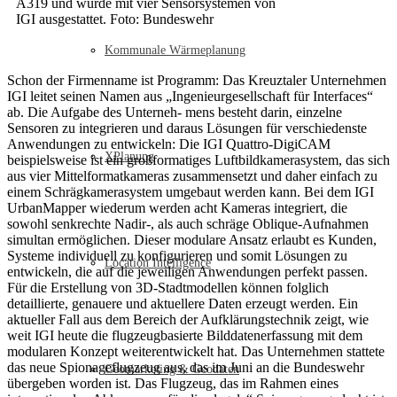
A319 und wurde mit vier Sensorsystemen von
IGI ausgestattet. Foto: Bundeswehr
Kommunale Wärmeplanung
Schon der Firmenname ist Programm: Das Kreuztaler Unternehmen
IGI leitet seinen Namen aus „Ingenieurgesellschaft für Interfaces“
ab. Die Aufgabe des Unterneh- mens besteht darin, einzelne
Sensoren zu integrieren und daraus Lösungen für verschiedenste
Anwendungen zu entwickeln: Die IGI Quattro-DigiCAM
XPlanung
beispielsweise ist ein großformatiges Luftbildkamerasystem, das sich
aus vier Mittelformatkameras zusammensetzt und daher einfach zu
einem Schrägkamerasystem umgebaut werden kann. Bei dem IGI
UrbanMapper wiederum werden acht Kameras integriert, die
sowohl senkrechte Nadir-, als auch schräge Oblique-Aufnahmen
simultan ermöglichen. Dieser modulare Ansatz erlaubt es Kunden,
Systeme individuell zu konfigurieren und somit Lösungen zu
Location Intelligence
entwickeln, die auf die jeweiligen Anwendungen perfekt passen.
Für die Erstellung von 3D-Stadtmodellen können folglich
detaillierte, genauere und aktuellere Daten erzeugt werden. Ein
aktueller Fall aus dem Bereich der Aufklärungstechnik zeigt, wie
weit IGI heute die flugzeugbasierte Bilddatenerfassung mit dem
modularen Konzept weiterentwickelt hat. Das Unternehmen stattete
das neue Spionageflugzeug aus, das im Juni an die Bundeswehr
Geomarketing & Geodaten
übergeben worden ist. Das Flugzeug, das im Rahmen eines