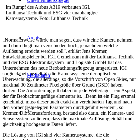
Unternehmensspiegel
Im Rumpf des Airbus A319 verbauten IGI,
Lufthansa Technik und ESG vier unabhängige
Kamerasysteme. Foto: Lufthansa Technik
Archiv
„Normalerweise würde man sagen, dass wir eine Kamera nehmen
und dann fliegt man verschieden hoch, je nachdem welche
Auflösung erreicht werden soll“, erklärt Jens Kremer,
Entwicklungsleiter bei IGI. Gemeinsam mit der Lufthansa Technik
und der ESG Elektroniksystem- und Logistik GmbH hat das
Unternehmen das neue Beobachtungsflugzeug umgerüstet. IGI
sorgte dabei speziell für die Kamerasysteme der optischen
Mediadaten
Überwachung, die allerdings, so die Vorschrift von Open Skies, nur
maximal 30 Zentimeter Pixelgröße über Grund (GSD) haben
dürfen. Die Anforderung gilt dabei für jede Wetterlage – ein Aspekt,
der für Beobachtungsflüge elementar ist. „Denn ist ein Flug erstmal
genehmigt, muss dieser auch exakt am vereinbarten Tag und nach
den vorher festgelegten Parametern durchgeführt werden“, so
Kremer. Die Herausforderung bestand also darin, ein Kamera- und
Sensorsystem zu liefern, dass die maximale Auflösung einhält und
gleichzeitig hochgenaue Daten liefert.
Die Lösung von IGI sind vier Kamerasysteme, die die