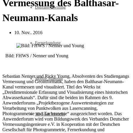
Vermessung des Balthasar-
Digitaler Zwilling
Neumann-Kanals
10. Nov.. 2016
Fernerkundung
Bild: FHWS / Nenner und Young
Sebastian Nenner und Ricky Young, Absolventen des Studiengangs
Mobile Mapping
Vermessung und Geoinformatik, haben den Balthasar-Neumann-
Kanal vermessen und visualisiert. Titel des Werks ist
„Dreidimensionale Erfassung und Visualisierung eines historischen
Abwasserkanals“. Dafür sind die beiden im Rahmen des 9.
Anwenderforums „Projektbezogene Auswertestrategien zur
Verarbeitung von Punktwolken aus Laserscanning,
Photogrammetrie und Tachymetrie“ ausgezeichnet worden. Das
3D-Stadt Modelle
Anwenderforum wird vom Bildungswerk des Verbandes Deutscher
Vermessungsingenieure e.V. in Kooperation mit der Deutschen
Gesellschaft für Photogrammetrie, Fernerkundung und