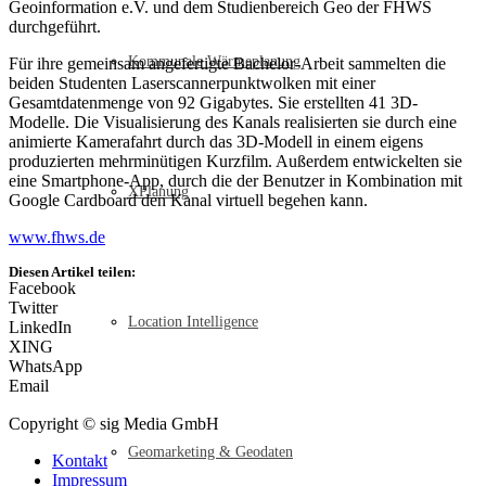
Geoinformation e.V. und dem Studienbereich Geo der FHWS
durchgeführt.
Kommunale Wärmeplanung
Für ihre gemeinsam angefertigte Bachelor-Arbeit sammelten die
beiden Studenten Laserscannerpunktwolken mit einer
Gesamtdatenmenge von 92 Gigabytes. Sie erstellten 41 3D-
Modelle. Die Visualisierung des Kanals realisierten sie durch eine
animierte Kamerafahrt durch das 3D-Modell in einem eigens
produzierten mehrminütigen Kurzfilm. Außerdem entwickelten sie
eine Smartphone-App, durch die der Benutzer in Kombination mit
XPlanung
Google Cardboard den Kanal virtuell begehen kann.
www.fhws.de
Diesen Artikel teilen:
Facebook
Twitter
Location Intelligence
LinkedIn
XING
WhatsApp
Email
Copyright © sig Media GmbH
Geomarketing & Geodaten
Kontakt
Impressum