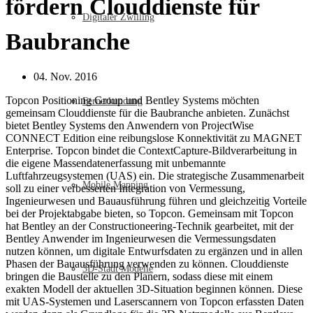
fördern Clouddienste für
Digitaler Zwilling
Baubranche
04. Nov. 2016
Topcon Positioning Group und Bentley Systems möchten
Fernerkundung
gemeinsam Clouddienste für die Baubranche anbieten. Zunächst
bietet Bentley Systems den Anwendern von ProjectWise
CONNECT Edition eine reibungslose Konnektivität zu MAGNET
Enterprise. Topcon bindet die ContextCapture-Bildverarbeitung in
die eigene Massendatenerfassung mit unbemannte
Luftfahrzeugsystemen (UAS) ein. Die strategische Zusammenarbeit
Mobile Mapping
soll zu einer verbesserten Integration von Vermessung,
Ingenieurwesen und Bauausführung führen und gleichzeitig Vorteile
bei der Projektabgabe bieten, so Topcon. Gemeinsam mit Topcon
hat Bentley an der Constructioneering-Technik gearbeitet, mit der
Bentley Anwender im Ingenieurwesen die Vermessungsdaten
nutzen können, um digitale Entwurfsdaten zu ergänzen und in allen
Phasen der Bauausführung verwenden zu können. Clouddienste
3D-Stadt Modelle
bringen die Baustelle zu den Planern, sodass diese mit einem
exakten Modell der aktuellen 3D-Situation beginnen können. Diese
mit UAS-Systemen und Laserscannern von Topcon erfassten Daten