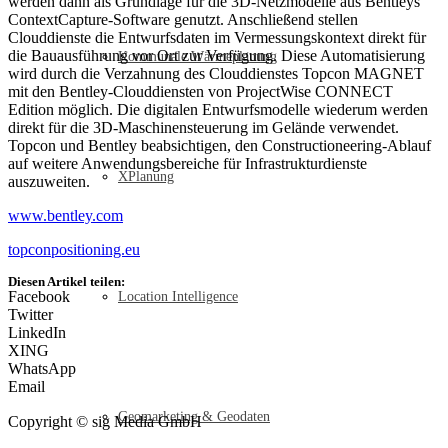
werden dann als Grundlage für die 3D-Netzmodelle aus Bentleys
ContextCapture-Software genutzt. Anschließend stellen
Clouddienste die Entwurfsdaten im Vermessungskontext direkt für
die Bauausführung vor Ort zur Verfügung. Diese Automatisierung
Kommunale Wärmeplanung
wird durch die Verzahnung des Clouddienstes Topcon MAGNET
mit den Bentley-Clouddiensten von ProjectWise CONNECT
Edition möglich. Die digitalen Entwurfsmodelle wiederum werden
direkt für die 3D-Maschinensteuerung im Gelände verwendet.
Topcon und Bentley beabsichtigen, den Constructioneering-Ablauf
auf weitere Anwendungsbereiche für Infrastrukturdienste
XPlanung
auszuweiten.
www.bentley.com
topconpositioning.eu
Diesen Artikel teilen:
Facebook
Location Intelligence
Twitter
LinkedIn
XING
WhatsApp
Email
Geomarketing & Geodaten
Copyright © sig Media GmbH