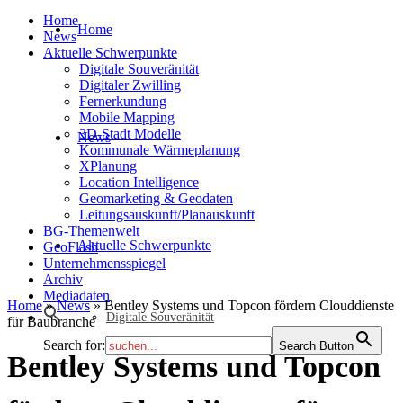
Home
Home
News
Aktuelle Schwerpunkte
Digitale Souveränität
Digitaler Zwilling
Fernerkundung
Mobile Mapping
3D-Stadt Modelle
News
Kommunale Wärmeplanung
XPlanung
Location Intelligence
Geomarketing & Geodaten
Leitungsauskunft/Planauskunft
BG-Themenwelt
Aktuelle Schwerpunkte
GeoFlash
Unternehmensspiegel
Archiv
Mediadaten
Home
»
News
»
Bentley Systems und Topcon fördern Clouddienste
Digitale Souveränität
für Baubranche
Search for:
Search Button
Bentley Systems und Topcon