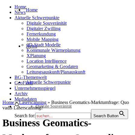
Home
Home
News
Aktuelle Schwerpunkte
Digitale Souveränität
Digitaler Zwilling
Fernerkundung
Mobile Mapping
3D-Stadt Modelle
News
Kommunale Wärmeplanung
XPlanung
Location Intelligence
Geomarketing & Geodaten
Leitungsauskunft/Planauskunft
BG-Themenwelt
Aktuelle Schwerpunkte
GeoFlash
Unternehmensspiegel
Archiv
Mediadaten
Home
»
Laserscanning
»
Business Geomatics-Marktumfrage: Quo
Digitale Souveränität
vadis Laserscanning?
Search for:
Search Button
Business Geomatics-