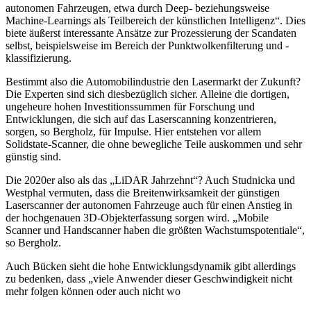
autonomen Fahrzeugen, etwa durch Deep- beziehungsweise
Machine-Learnings als Teilbereich der künstlichen Intelligenz“. Dies
biete äußerst interessante Ansätze zur Prozessierung der Scandaten
selbst, beispielsweise im Bereich der Punktwolkenfilterung und -
klassifizierung.
Bestimmt also die Automobilindustrie den Lasermarkt der Zukunft?
Die Experten sind sich diesbezüglich sicher. Alleine die dortigen,
ungeheure hohen Investitionssummen für Forschung und
Entwicklungen, die sich auf das Laserscanning konzentrieren,
sorgen, so Bergholz, für Impulse. Hier entstehen vor allem
Solidstate-Scanner, die ohne bewegliche Teile auskommen und sehr
günstig sind.
Die 2020er also als das „LiDAR Jahrzehnt“? Auch Studnicka und
Westphal vermuten, dass die Breitenwirksamkeit der günstigen
Laserscanner der autonomen Fahrzeuge auch für einen Anstieg in
der hochgenauen 3D-Objekterfassung sorgen wird. „Mobile
Scanner und Handscanner haben die größten Wachstumspotentiale“,
so Bergholz.
Auch Bücken sieht die hohe Entwicklungsdynamik gibt allerdings
zu bedenken, dass „viele Anwender dieser Geschwindigkeit nicht
mehr folgen können oder auch nicht wo