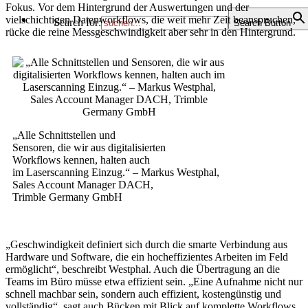
Fokus. Vor dem Hintergrund der Auswertungen und der
vielschichtigen Datenworkflows, die weit mehr Zeit beanspruchen,
Search for:
Search Button
rücke die reine Messgeschwindigkeit aber sehr in den Hintergrund.
„Alle Schnittstellen und
Sensoren, die wir aus digitalisierten
Workflows kennen, halten auch
im Laserscanning Einzug.“ – Markus Westphal,
Sales Account Manager DACH,
Trimble Germany GmbH
„Geschwindigkeit definiert sich durch die smarte Verbindung aus
Hardware und Software, die ein hocheffizientes Arbeiten im Feld
ermöglicht“, beschreibt Westphal. Auch die Übertragung an die
Teams im Büro müsse etwa effizient sein. „Eine Aufnahme nicht nur
schnell machbar sein, sondern auch effizient, kostengünstig und
vollständig“, sagt auch Bücken mit Blick auf komplette Workflows.