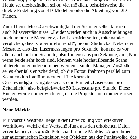
Heute sei diesbezüglich schon viel möglich, beispielsweise die
direkte Erstellung von 3D-Modellen oder die Ableitung von 2D-
Plänen.
Zum Thema Mess-Geschwindigkeit der Scanner selbst kursieren
auch Missverständnisse. „Leider werden auch in Ausschreibungen
noch immer die Megahertz, also Laser-Messraten, miteinander
verglichen, dies ist aber irreführend!“, betont Studnicka. Neben der
Messrate, also den Lasermessungen pro Sekunde, komme es vor
allem auch auf die Scanrate, also Linienscans pro Sekunde, an. „Nur
wenn beide sehr hoch sind, können viele hochauflösende Scans
hintereinander aufgenommen werden“, so der Manager. Zusätzlich
sei es ebenfalls entscheidend, ob die Fotoaufnahmen parallel zum
Scannen durchgeführt werden. Eine korrekte
Geschwindigkeitsangabe sei also die Einheit „Laserscans pro
Zeiteinheit“, also beispielsweise 50 Laserscans pro Stunde. Diese
Einheit werde immer wichtiger, da die Projekte auch immer größer
werden.
Neue Märkte
Für Markus Westphal liege in der Entwicklung von effektiven
Workflows, welche die Wertschöpfung aus den erhobenen Daten
vereinfachen, das größte Potenzial für neue Märkte. „Algorithmen
zur automatischen Extraktion von Objekten aus der Punktwolke, das