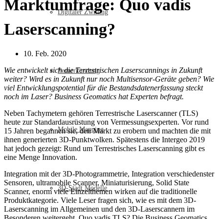
Marktumfrage: Quo vadis
Digitaler Zwilling
Laserscanning?
10. Feb. 2020
Wie entwickelt sich die Terrestrischen Laserscannings in Zukunft
Fernerkundung
weiter? Wird es in Zukunft nur noch Multisensor-Geräte geben? Wie
viel Entwicklungspotential für die Bestandsdatenerfassung steckt
noch im Laser? Business Geomatics hat Experten befragt.
Neben Tachymetern gehören Terrestrische Laserscanner (TLS)
heute zur Standardausrüstung von Vermessungsexperten. Vor rund
Mobile Mapping
15 Jahren begannen sie, den Markt zu erobern und machten die mit
ihnen generierten 3D-Punktwolken. Spätestens die Intergeo 2019
hat jedoch gezeigt: Rund um Terrestrisches Laserscanning gibt es
eine Menge Innovation.
Integration mit der 3D-Photogrammetrie, Integration verschiedenster
Sensoren, ultramobile Scanner, Miniaturisierung, Solid State
3D-Stadt Modelle
Scanner, enorm viele Einzelthemen wirken auf die traditionelle
Produktkategorie. Viele Leser fragen sich, wie es mit dem 3D-
Laserscanning im Allgemeinen und den 3D-Laserscannern im
Besonderen weitergeht. Quo vadis TLS? Die Business Geomatics