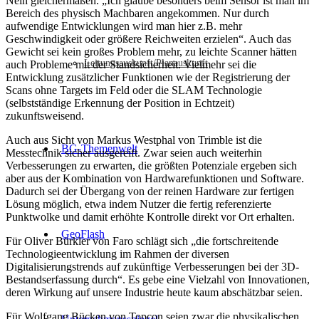
Nein gleichermaßen. „Ich glaube besonders beim Sensor ist man im
Bereich des physisch Machbaren angekommen. Nur durch
aufwendige Entwicklungen wird man hier z.B. mehr
Geschwindigkeit oder größere Reichweiten erzielen“. Auch das
Gewicht sei kein großes Problem mehr, zu leichte Scanner hätten
Leitungsauskunft/Planauskunft
auch Probleme mit der Standsicherheit. Vielmehr sei die
Entwicklung zusätzlicher Funktionen wie der Registrierung der
Scans ohne Targets im Feld oder die SLAM Technologie
(selbstständige Erkennung der Position in Echtzeit)
zukunftsweisend.
Auch aus Sicht von Markus Westphal von Trimble ist die
BG-Themenwelt
Messtechnik sicher ausgereift. Zwar seien auch weiterhin
Verbesserungen zu erwarten, die größten Potenziale ergeben sich
aber aus der Kombination von Hardwarefunktionen und Software.
Dadurch sei der Übergang von der reinen Hardware zur fertigen
Lösung möglich, etwa indem Nutzer die fertig referenzierte
Punktwolke und damit erhöhte Kontrolle direkt vor Ort erhalten.
GeoFlash
Für Oliver Bürkler von Faro schlägt sich „die fortschreitende
Technologieentwicklung im Rahmen der diversen
Digitalisierungstrends auf zukünftige Verbesserungen bei der 3D-
Bestandserfassung durch“. Es gebe eine Vielzahl von Innovationen,
deren Wirkung auf unsere Industrie heute kaum abschätzbar seien.
Für Wolfgang Bücken von Topcon seien zwar die physikalischen