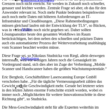
Unternehmensspiegel
Grenzen noch nicht erreicht. Sie werden in Zukunft noch schneller,
genauer und leichter werden. Zentrale Frage sei aber, ob das für den
Anwender relevant ist. Noch mehr Punkte bedeuten beispielsweise
auch noch mehr Daten mit höheren Anforderungen an IT-
Infrastruktur und Cloudlösungen. „Diese Rahmenbedingungen
müssen gleichauf laufen mit der Entwicklung der TLS“, so Bücken,
Archiv
was in vielen Fällen noch nicht gegeben sei. Daher sollten
Lösungsansätze heute den gesamten Workflows im Raum
berücksichtigen, bei dem neben den schnellen und präzisen Daten
auch ein automatisierter Prozess der Weiterverarbeitung unabhängig
vom Scanner beachtet werden müsse.
Diese Frage sei, so Nikolaus Studnicka von Riegl, allein deswegen
Mediadaten
interessant, weil vor wenigen Jahren noch die Genauigkeit im
Vordergrund stand, sich dies aber im Zuge der Verbreitung „Mobile
Scanner und Handscanner haben die größten Wachstumspotentiale.“
Eric Bergholz, Geschäftsführer Laserscanning Europe GmbH
verschoben habe. „Für die tägliche Vermessungsarbeit zählen das
Gewicht und die Geschwindigkeit mehr. Gerade bei letzterer seien
in den letzten Jahren enorme Fortschritte erzielt worden, wobei es
immer noch „Möglichkeiten für weitere Innovationsschritte in diese
Richtung gibt“, so Studnicka.
Die Mess-Geschwindigkeit steht für alle Experten weiterhin im