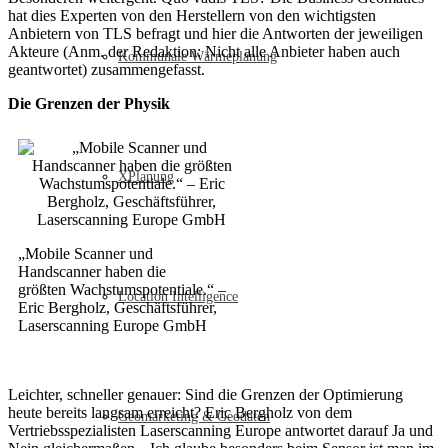
hat dies Experten von den Herstellern von den wichtigsten
Anbietern von TLS befragt und hier die Antworten der jeweiligen
Akteure (Anm. der Redaktion: Nicht alle Anbieter haben auch
Kommunale Wärmeplanung
geantwortet) zusammengefasst.
Die Grenzen der Physik
XPlanung
„Mobile Scanner und
Handscanner haben die
größten Wachstumspotentiale.“ –
Location Intelligence
Eric Bergholz, Geschäftsführer,
Laserscanning Europe GmbH
Leichter, schneller genauer: Sind die Grenzen der Optimierung
heute bereits langsam erreicht? Eric Bergholz von dem
Geomarketing & Geodaten
Vertriebsspezialisten Laserscanning Europe antwortet darauf Ja und