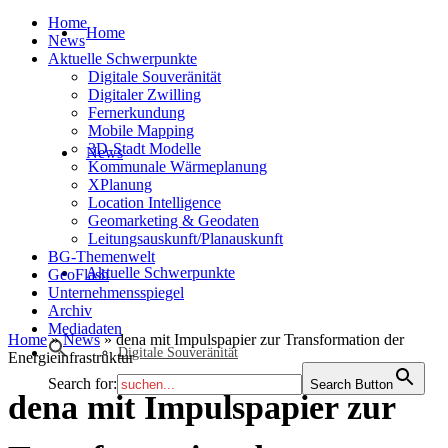
Home
Home
News
Aktuelle Schwerpunkte
Digitale Souveränität
Digitaler Zwilling
Fernerkundung
Mobile Mapping
3D-Stadt Modelle
News
Kommunale Wärmeplanung
XPlanung
Location Intelligence
Geomarketing & Geodaten
Leitungsauskunft/Planauskunft
BG-Themenwelt
Aktuelle Schwerpunkte
GeoFlash
Unternehmensspiegel
Archiv
Mediadaten
Home
»
News
»
dena mit Impulspapier zur Transformation der
Digitale Souveränität
Energieinfrastruktur
Search for:
Search Button
dena mit Impulspapier zur