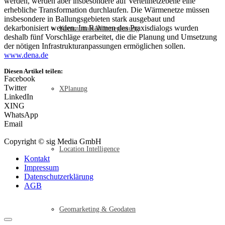
werden, werden aber insbesondere auf Verteilnetzebene eine
erhebliche Transformation durchlaufen. Die Wärmenetze müssen
insbesondere in Ballungsgebieten stark ausgebaut und
dekarbonisiert werden. Im Rahmen des Praxisdialogs wurden
Kommunale Wärmeplanung
deshalb fünf Vorschläge erarbeitet, die die Planung und Umsetzung
der nötigen Infrastrukturanpassungen ermöglichen sollen.
www.dena.de
Diesen Artikel teilen:
Facebook
Twitter
XPlanung
LinkedIn
XING
WhatsApp
Email
Copyright © sig Media GmbH
Location Intelligence
Kontakt
Impressum
Datenschutzerklärung
AGB
Geomarketing & Geodaten