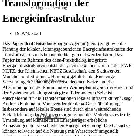
Transformation der
Digitaler Zwilling
Energieinfrastruktur
19. Apr. 2023
Das Papier der Deutschen Energie-Agentur (dena) zeigt, wie die
Fernerkundung
Planung der lokalen, leitungsgebundenen Energieinfrastrukturen der
Transformation zur Klimaneutralität gerecht werden kann. Das
Papier ist im Rahmen des dena-Praxisdialog integrierte
Energieinfrastrukturen entstanden, den sie gemeinsam mit der EWE
NETZ, der Rheinischen NETZGesellschaft, den Stadtwerken
München und Stromnetz Hamburg geführt hat. „Eine enge
Mobile Mapping
Verzahnung der Planung der verschiedenen Netze und die
Abstimmung mit der kommunalen Wärmeplanung auf der einen und
der Systementwicklungsstrategie auf der anderen Seite ist
entscheidend für die Transformationen lokaler Infrastrukturen“, sagt
Andreas Kuhlmann, Vorsitzender der dena-Geschäftsführung.“
Insbesondere auf lokaler Ebene sind durch eine weitreichende
Elektrifizierung der Wärmeversorgung und des Verkehrs sowie die
3D-Stadt Modelle
Umstellung auf klimaneutrale Energieträger erhebliche
Anpassungen der verschiedenen Energienetze nötig. Die Gasnetze
können teilweise auf die Nutzung mit Wasserstoff umgestellt