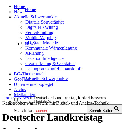
Home
Home
News
Aktuelle Schwerpunkte
Digitale Souveränität
Digitaler Zwilling
Fernerkundung
Mobile Mapping
3D-Stadt Modelle
News
Kommunale Wärmeplanung
XPlanung
Location Intelligence
Geomarketing & Geodaten
Leitungsauskunft/Planauskunft
BG-Themenwelt
Aktuelle Schwerpunkte
GeoFlash
Unternehmensspiegel
Archiv
Mediadaten
Home
»
News
»
Deutscher Landkreistag fordert besseres
Digitale Souveränität
Katastrophenwarnsystem mit Digital- und Analog-Technik
Search for:
Search Button
Deutscher Landkreistag