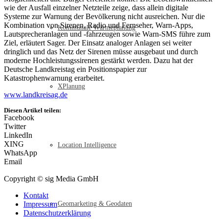
wie der Ausfall einzelner Netzteile zeige, dass allein digitale
Systeme zur Warnung der Bevölkerung nicht ausreichen. Nur die
Kombination von Sirenen, Radio und Fernseher, Warn-Apps,
Kommunale Wärmeplanung
Lautsprecheranlagen und -fahrzeugen sowie Warn-SMS führe zum
Ziel, erläutert Sager. Der Einsatz analoger Anlagen sei weiter
dringlich und das Netz der Sirenen müsse ausgebaut und durch
moderne Hochleistungssirenen gestärkt werden. Dazu hat der
Deutsche Landkreistag ein Positionspapier zur
Katastrophenwarnung erarbeitet.
XPlanung
www.landkreisag.de
Diesen Artikel teilen:
Facebook
Twitter
LinkedIn
XING
Location Intelligence
WhatsApp
Email
Copyright © sig Media GmbH
Kontakt
Impressum
Geomarketing & Geodaten
Datenschutzerklärung