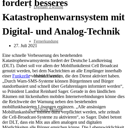
fordert besseres
Digitaler Zwilling
Katastrophenwarnsystem mit
Digital- und Analog-Technik
Fernerkundung
27. Juli 2021
Eine schnelle Verbesserung des bestehenden
Katastrophenwarnsystems fordert der Deutsche Landkreistag
(DLT). Dabei soll vor allem der Mobilfunkdienst Cell Broadcast
genutzt werden, bei dem Nachrichten an alle Empfänger innerhalb
einer
Funkzelle
versendet werden, die den Dienst aktiviert haben.
Mobile Mapping
„Durch Warn-SMS-Systeme können Bürgerinnen und Bürger
standortbasiert und schnell über Gefahrenlagen informiert werden“,
so Präsident Landrat Reinhard Sager. Gerade in den ländlichen
Räumen mit lückenhaften mobilen Internetverbindungen könne dies
die Reichweite der Warnung neben den bestehenden
mobilfunkbasierten Lösungen ergänzen. „Alle ansässigen
3D-Stadt Modelle
Mobilfunkanbieter müssen dazu verpflichtet werden, sehr zeitnah
die Cell-Broadcast-Systeme zu aktivieren“, so Sager. Dabei betont
der DLT, dass ein Mix aus allen analogen und digitalen
Möglichkeiten alle Bürger erreichen könne. Die Lebenswirklichkeit