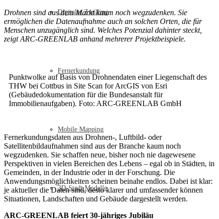
Drohnen sind aus dem Markt kaum noch wegzudenken. Sie
Digitaler Zwilling
ermöglichen die Datenaufnahme auch an solchen Orten, die für
Menschen unzugänglich sind. Welches Potenzial dahinter steckt,
zeigt ARC-GREENLAB anhand mehrerer Projektbeispiele.
Fernerkundung
Punktwolke auf Basis von Drohnendaten einer Liegenschaft des
THW bei Cottbus in Site Scan for ArcGIS von Esri
(Gebäudedokumentation für die Bundesanstalt für
Immobilienaufgaben). Foto: ARC-GREENLAB GmbH
Mobile Mapping
Fernerkundungsdaten aus Drohnen-, Luftbild- oder
Satellitenbildaufnahmen sind aus der Branche kaum noch
wegzudenken. Sie schaffen neue, bisher noch nie dagewesene
Perspektiven in vielen Bereichen des Lebens – egal ob in Städten, in
Gemeinden, in der Industrie oder in der Forschung. Die
Anwendungsmöglichkeiten scheinen beinahe endlos. Dabei ist klar:
3D-Stadt Modelle
je aktueller die Daten sind, desto klarer und umfassender können
Situationen, Landschaften und Gebäude dargestellt werden.
ARC-GREENLAB feiert 30-jähriges Jubiläu