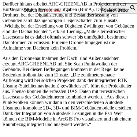
Darüber hinaus arbeitet ARC-GREENLAB in Projekten mit der
Bundesanstalt für Immobilienaufgaben (BImA). Dabei kommen
Search for:
Search Button
Drohnen bei der Digitalisierung und Bestandserfassung von
Gebäuden samt dazugehörigen Liegenschaften zum Einsatz.
„Wichtig bei der Erstellung von Digitalen Zwillingen von Gebäuden
sind die Dachaufsichten“, erklärt Liening. „Mittels terrestrischer
Laserscans ist es dabei oftmals schwer bis unmöglich, bestimmte
Dachformen zu erfassen. Für eine Drohne hingegen ist die
Aufnahme von Dächern kein Problem.“
Aus den Drohnenaufnahmen der Dach- und Außenansichten
erzeugt ARC-GREENLAB mit Site Scan Punktwolken der
Gebäude. Bei diesen Befliegungen kommen in der Regel keine
Bodenkontrollpunkte zum Einsatz. „Die zentimetergenaue
Auflösung wird bei solchen Projekten dank der integrierten RTK-
Lösung (Satellitennavigation) gewährleistet“, führt der Projektleiter
aus. Ebenso können die erfassten UAS-Daten mit terrestrischen
Laserscans des Gebäudeinneren kombiniert werden. „Aus diesen
Punktwolken können wir dann in den verschiedenen Autodesk-
Lösungen komplette 2D-, 3D- und BIM-Gebäudemodelle erstellen.
Dank der Integration von Autodesk-Lösungen in die Esri-Welt
können die BIM-Modelle in ArcGIS Pro visualisiert und mit einem
Raumbezug integriert und analysiert werden.“