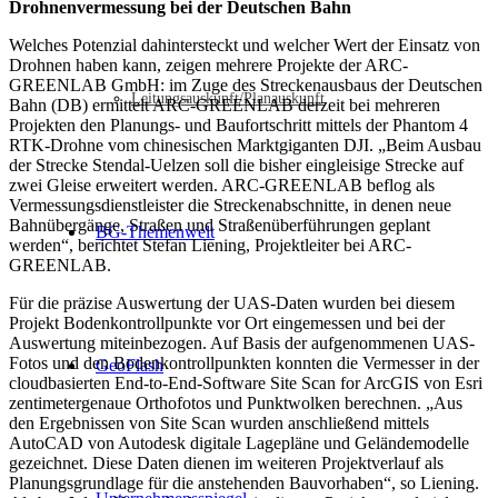
Drohnenvermessung bei der Deutschen Bahn
Welches Potenzial dahintersteckt und welcher Wert der Einsatz von
Drohnen haben kann, zeigen mehrere Projekte der ARC-
GREENLAB GmbH: im Zuge des Streckenausbaus der Deutschen
Leitungsauskunft/Planauskunft
Bahn (DB) ermittelt ARC-GREENLAB derzeit bei mehreren
Projekten den Planungs- und Baufortschritt mittels der Phantom 4
RTK-Drohne vom chinesischen Marktgiganten DJI. „Beim Ausbau
der Strecke Stendal-Uelzen soll die bisher eingleisige Strecke auf
zwei Gleise erweitert werden. ARC-GREENLAB beflog als
Vermessungsdienstleister die Streckenabschnitte, in denen neue
Bahnübergänge, Straßen und Straßenüberführungen geplant
BG-Themenwelt
werden“, berichtet Stefan Liening, Projektleiter bei ARC-
GREENLAB.
Für die präzise Auswertung der UAS-Daten wurden bei diesem
Projekt Bodenkontrollpunkte vor Ort eingemessen und bei der
Auswertung miteinbezogen. Auf Basis der aufgenommenen UAS-
Fotos und den Bodenkontrollpunkten konnten die Vermesser in der
GeoFlash
cloudbasierten End-to-End-Software Site Scan for ArcGIS von Esri
zentimetergenaue Orthofotos und Punktwolken berechnen. „Aus
den Ergebnissen von Site Scan wurden anschließend mittels
AutoCAD von Autodesk digitale Lagepläne und Geländemodelle
gezeichnet. Diese Daten dienen im weiteren Projektverlauf als
Planungsgrundlage für die anstehenden Bauvorhaben“, so Liening.