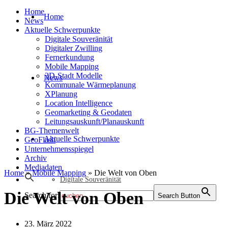
Home
Home
News
Aktuelle Schwerpunkte
Digitale Souveränität
Digitaler Zwilling
Fernerkundung
Mobile Mapping
3D-Stadt Modelle
News
Kommunale Wärmeplanung
XPlanung
Location Intelligence
Geomarketing & Geodaten
Leitungsauskunft/Planauskunft
BG-Themenwelt
Aktuelle Schwerpunkte
GeoFlash
Unternehmensspiegel
Archiv
Mediadaten
Home
»
Mobile Mapping
»
Die Welt von Oben
Digitale Souveränität
Die Welt von Oben
Search for:
Search Button
23. März 2022