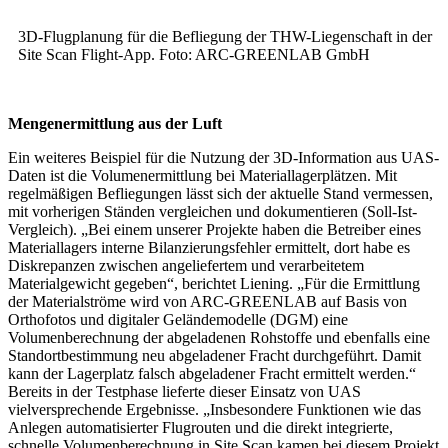
3D-Flugplanung für die Befliegung der THW-Liegenschaft in der
Site Scan Flight-App. Foto: ARC-GREENLAB GmbH
Mengenermittlung aus der Luft
Ein weiteres Beispiel für die Nutzung der 3D-Information aus UAS-
Daten ist die Volumenermittlung bei Materiallagerplätzen. Mit
regelmäßigen Befliegungen lässt sich der aktuelle Stand vermessen,
mit vorherigen Ständen vergleichen und dokumentieren (Soll-Ist-
Vergleich). „Bei einem unserer Projekte haben die Betreiber eines
Materiallagers interne Bilanzierungsfehler ermittelt, dort habe es
Diskrepanzen zwischen angeliefertem und verarbeitetem
Materialgewicht gegeben“, berichtet Liening. „Für die Ermittlung
der Materialströme wird von ARC-GREENLAB auf Basis von
Orthofotos und digitaler Geländemodelle (DGM) eine
Volumenberechnung der abgeladenen Rohstoffe und ebenfalls eine
Standortbestimmung neu abgeladener Fracht durchgeführt. Damit
kann der Lagerplatz falsch abgeladener Fracht ermittelt werden.“
Bereits in der Testphase lieferte dieser Einsatz von UAS
vielversprechende Ergebnisse. „Insbesondere Funktionen wie das
Anlegen automatisierter Flugrouten und die direkt integrierte,
schnelle Volumenberechnung in Site Scan kamen bei diesem Projekt