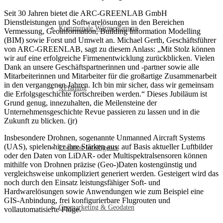
Seit 30 Jahren bietet die ARC-GREENLAB GmbH
Dienstleistungen und Softwarelösungen in den Bereichen
Kommunale Wärmeplanung
Vermessung, Geoinformation, Building Information Modelling
(BIM) sowie Forst und Umwelt an. Michael Gerth, Geschäftsführer
von ARC-GREENLAB, sagt zu diesem Anlass: „Mit Stolz können
wir auf eine erfolgreiche Firmenentwicklung zurückblicken. Vielen
Dank an unsere Geschäftspartnerinnen und -partner sowie alle
Mitarbeiterinnen und Mitarbeiter für die großartige Zusammenarbeit
in den vergangenen Jahren. Ich bin mir sicher, dass wir gemeinsam
XPlanung
die Erfolgsgeschichte fortschreiben werden.“ Dieses Jubiläum ist
Grund genug, innezuhalten, die Meilensteine der
Unternehmensgeschichte Revue passieren zu lassen und in die
Zukunft zu blicken. (jr)
Insbesondere Drohnen, sogenannte Unmanned Aircraft Systems
(UAS), spielen hier ihre Stärken aus: auf Basis aktueller Luftbilder
Location Intelligence
oder den Daten von LiDAR- oder Multispektralsensoren können
mithilfe von Drohnen präzise (Geo-)Daten kostengünstig und
vergleichsweise unkompliziert generiert werden. Gesteigert wird das
noch durch den Einsatz leistungsfähiger Soft- und
Hardwarelösungen sowie Anwendungen wie zum Beispiel eine
GIS-Anbindung, frei konfigurierbare Flugrouten und
Geomarketing & Geodaten
vollautomatisierte Flüge.