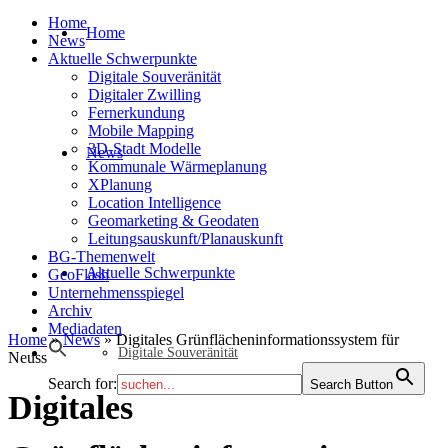
Home
Home
News
Aktuelle Schwerpunkte
Digitale Souveränität
Digitaler Zwilling
Fernerkundung
Mobile Mapping
3D-Stadt Modelle
News
Kommunale Wärmeplanung
XPlanung
Location Intelligence
Geomarketing & Geodaten
Leitungsauskunft/Planauskunft
BG-Themenwelt
Aktuelle Schwerpunkte
GeoFlash
Unternehmensspiegel
Archiv
Mediadaten
Home
»
News
»
Digitales Grünflächeninformationssystem für
Digitale Souveränität
Neuss
Search for:
Search Button
Digitales