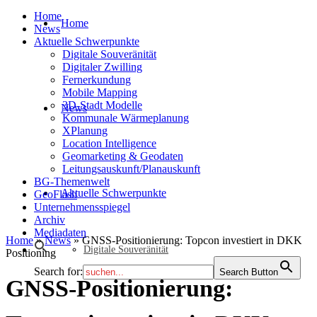
Home
Home
News
Aktuelle Schwerpunkte
Digitale Souveränität
Digitaler Zwilling
Fernerkundung
Mobile Mapping
3D-Stadt Modelle
News
Kommunale Wärmeplanung
XPlanung
Location Intelligence
Geomarketing & Geodaten
Leitungsauskunft/Planauskunft
BG-Themenwelt
Aktuelle Schwerpunkte
GeoFlash
Unternehmensspiegel
Archiv
Mediadaten
Home
»
News
»
GNSS-Positionierung: Topcon investiert in DKK
Digitale Souveränität
Positioning
Search for:
Search Button
GNSS-Positionierung: