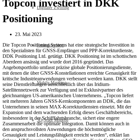
Topcon investiert in DKK
Digitaler Zwilling
Positioning
23. Mai 2023
Die Topcon Positioning Systems hat eine strategische Investition in
Fernerkundung
den Spezialisten für GNSS-Empfänger und PPP-Korrekturdienste,
DDK Positioning Ltd. getätigt. DKK Positioning ist im schottischen
Aberdeen ansässig und wurde dort 2016 gegründet. Das
Angebotsportfolio umfasst präzise globale Positionierungsdienste,
mit denen die über GNSS-Konstellationen erreichte Genauigkeit für
kritische Industrieanwendungen verbessert werden kann. DKK stellt
Mobile Mapping
seine Dienstleistungen ausschließlich über das Iridium-
Satellitennetzwerk zur Verfügung und ist Exklusivpartner des
gleichnamigen US-amerikanischen Unternehmens. „Topcon liefert
seit mehreren Jahren GNSS-Kernkomponenten an DDK, die das
Unternehmen in seinen MAX-Korrekturdiensten einsetzt. Mit der
Expansion und dem wachsenden Erfolg dieses Geschäftsbereichs,
insbesondere in der Schifffahrtsbranche, sichert eine engere
3D-Stadt Modelle
Zusammenarbeit die optimale Integration. Damit können auch in
den anspruchsvollsten Anwendungen die höchstmögliche
Genauigkeit und Leistungsfähigkeit erreicht werden“, erklärt Ian