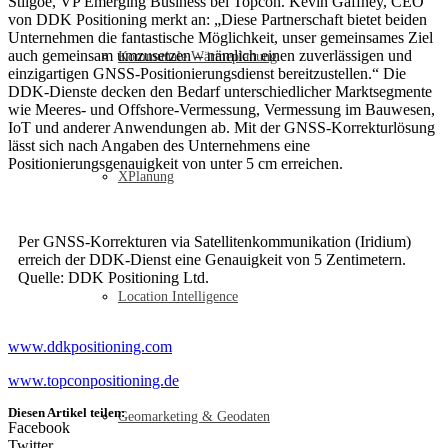
Stilgoe, VP Emerging Business bei Topcon. Kevin Gaffney, CEO
von DDK Positioning merkt an: „Diese Partnerschaft bietet beiden
Unternehmen die fantastische Möglichkeit, unser gemeinsames Ziel
auch gemeinsam umzusetzen – nämlich einen zuverlässigen und
Kommunale Wärmeplanung
einzigartigen GNSS-Positionierungsdienst bereitzustellen.“ Die
DDK-Dienste decken den Bedarf unterschiedlicher Marktsegmente
wie Meeres- und Offshore-Vermessung, Vermessung im Bauwesen,
IoT und anderer Anwendungen ab. Mit der GNSS-Korrekturlösung
lässt sich nach Angaben des Unternehmens eine
Positionierungsgenauigkeit von unter 5 cm erreichen.
XPlanung
Per GNSS-Korrekturen via Satellitenkommunikation (Iridium)
erreich der DDK-Dienst eine Genauigkeit von 5 Zentimetern.
Quelle: DDK Positioning Ltd.
Location Intelligence
www.ddkpositioning.com
www.topconpositioning.de
Diesen Artikel teilen:
Geomarketing & Geodaten
Facebook
Twitter