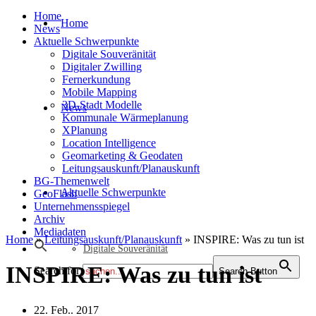
Home
Home
News
Aktuelle Schwerpunkte
Digitale Souveränität
Digitaler Zwilling
Fernerkundung
Mobile Mapping
3D-Stadt Modelle
News
Kommunale Wärmeplanung
XPlanung
Location Intelligence
Geomarketing & Geodaten
Leitungsauskunft/Planauskunft
BG-Themenwelt
Aktuelle Schwerpunkte
GeoFlash
Unternehmensspiegel
Archiv
Mediadaten
Home
»
Leitungsauskunft/Planauskunft
»
INSPIRE: Was zu tun ist
Digitale Souveränität
INSPIRE: Was zu tun ist
Search for:
Search Button
22. Feb.. 2017