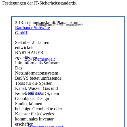
Festlegungen der IT-Sicherheitsstandards.
2.13-Leitungsauskunft/Planauskunft
Leitungsauskunft/Planauskunft
Barthauer Software
GmbH
Seit über 25 Jahren
entwickelt
BARTHAUER
zuverlässige
BG-Themenwelt
Infrainformatik-Software.
Das
Netzinformationssystem
BaSYS bietet umfassende
Tools für die Sparten
Kanal, Wasser, Gas und
GeoFlash
Kabel. Mit GeoDS, dem
Geoobjects Design
Studio, können
beliebige Geoobjekte oder
Kataster für jedwedes
kommunales Inventar
erschaffen