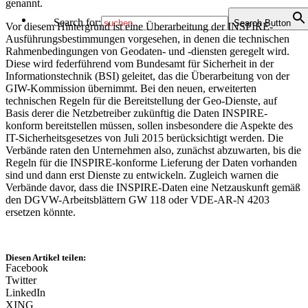
genannt.
kommerziellen Interessen
und steht
Search for:
Search Button
Vor diesem Hintergrund ist eine Überarbeitung der INSPIRE-
Leitungsbetreibern aller
Ausführungsbestimmungen vorgesehen, in denen die technischen
Sparten offen.
Rahmenbedingungen von Geodaten- und -diensten geregelt wird.
Diese wird federführend vom Bundesamt für Sicherheit in der
GEOMAGIC GmbH
Informationstechnik (BSI) geleitet, das die Überarbeitung von der
GIW-Kommission übernimmt. Bei den neuen, erweiterten
Die GEOMAGIC GmbH
technischen Regeln für die Bereitstellung der Geo-Dienste, auf
ist ein internationaler IT-
Basis derer die Netzbetreiber zukünftig die Daten INSPIRE-
Dienstleister für Anlagen-
konform bereitstellen müssen, sollen insbesondere die Aspekte des
und Netzbetreiber. Über
IT-Sicherheitsgesetzes von Juli 2015 berücksichtigt werden. Die
20 Jahre stehen wir
Verbände raten den Unternehmen also, zunächst abzuwarten, bis die
unseren Kunden
Regeln für die INSPIRE-konforme Lieferung der Daten vorhanden
erfolgreich bei der
sind und dann erst Dienste zu entwickeln. Zugleich warnen die
Entwicklung und
Verbände davor, dass die INSPIRE-Daten eine Netzauskunft gemäß
Implementierung
den DGVW-Arbeitsblättern GW 118 oder VDE-AR-N 4203
leistungsfähiger
ersetzen könnte.
Prozesslösungen für
Aufgabenstellungen der
Instandhaltung, des
Liegenschafts- und
Diesen Artikel teilen:
Wegerechts sowie des
Facebook
Asset Managements zur
Twitter
Verfügung. Als GE-
LinkedIn
Partner entwickeln und
XING