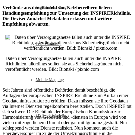
Verbände aus dem Umfeld von Netzbetreibern liefern
Digitaler Zwilling
Handlungsempfehlung zur Umsetzung der INSPIRERichtlinie.
Die Devise: Zunächst Metadaten erfassen und weitere
Empfehlung abwarten
.
Fernerkundung
Daten über Versorgungsnetze fallen auch unter die INSPIRE-
Richtlinien, allerdings sollten sie aus Sicherheitsgründen nicht
veröffentlicht werden. Bild: Bionski / pixnio.com
Mobile Mapping
Seit Jahren sind öffentliche Behörden damit beschäftigt, die
Auflagen der europäischen INSPIRE-Richtlinie zum Aufbau einer
Geodateninfrastruktur zu erfüllen. Dazu müssen sie ihre Geodaten
via Internet-Diensten regelkonform bereitstellen. Doch INSPIRE tut
sich schwer. Die Richtlinie der Europäischen Kommission zur
3D-Stadt Modelle
Harmonisierung von Geodaten und -diensten in Europa wird von
vielen mit zögerlichem Unmut oder gar mit Ignoranz gestraft. Nur
schleppend werden Dienste realisiert. Nun kommen auch die
Energieversorger im Zuge der Umsetzungsrichtlinie in die