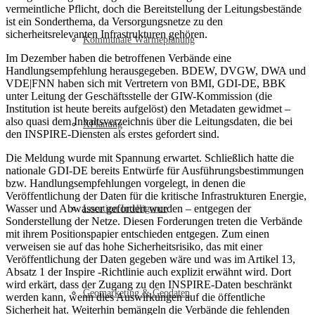
vermeintliche Pflicht, doch die Bereitstellung der Leitungsbestände
ist ein Sonderthema, da Versorgungsnetze zu den
sicherheitsrelevanten Infrastrukturen gehören.
Kommunale Wärmeplanung
Im Dezember haben die betroffenen Verbände eine
Handlungsempfehlung herausgegeben. BDEW, DVGW, DWA und
VDE|FNN haben sich mit Vertretern von BMI, GDI-DE, BBK
unter Leitung der Geschäftsstelle der GIW-Kommission (die
Institution ist heute bereits aufgelöst) den Metadaten gewidmet –
also quasi dem Inhaltsverzeichnis über die Leitungsdaten, die bei
XPlanung
den INSPIRE-Diensten als erstes gefordert sind.
Die Meldung wurde mit Spannung erwartet. Schließlich hatte die
nationale GDI-DE bereits Entwürfe für Ausführungsbestimmungen
bzw. Handlungsempfehlungen vorgelegt, in denen die
Veröffentlichung der Daten für die kritische Infrastrukturen Energie,
Wasser und Abwasser gefordert wurden – entgegen der
Location Intelligence
Sonderstellung der Netze. Diesen Forderungen treten die Verbände
mit ihrem Positionspapier entschieden entgegen. Zum einen
verweisen sie auf das hohe Sicherheitsrisiko, das mit einer
Veröffentlichung der Daten gegeben wäre und was im Artikel 13,
Absatz 1 der Inspire -Richtlinie auch explizit erwähnt wird. Dort
wird erkärt, dass der Zugang zu den INSPIRE-Daten beschränkt
Geomarketing & Geodaten
werden kann, wenn dies Auswirkungen auf die öffentliche
Sicherheit hat. Weiterhin bemängeln die Verbände die fehlenden