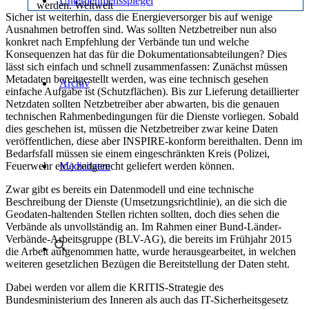
Unternehmensspiegel
werden. Weltweit
Sicher ist weiterhin, dass die Energieversorger bis auf wenige
einzigartig lassen sich
Ausnahmen betroffen sind. Was sollten Netzbetreiber nun also
BARTHAUER Produkte
konkret nach Empfehlung der Verbände tun und welche
dank
Konsequenzen hat das für die Dokumentationsabteilungen? Dies
Multiplattformkonzept
lässt sich einfach und schnell zusammenfassen: Zunächst müssen
investitionssichernd in alle
Metadaten bereitgestellt werden, was eine technisch gesehen
GIS/CAD-Systeme
Archiv
einfache Aufgabe ist (Schutzflächen). Bis zur Lieferung detaillierter
integrieren.
Netzdaten sollten Netzbetreiber aber abwarten, bis die genauen
BIL eG
technischen Rahmenbedingungen für die Dienste vorliegen. Sobald
BIL steht für
dies geschehen ist, müssen die Netzbetreiber zwar keine Daten
Bundesweites
veröffentlichen, diese aber INSPIRE-konform bereithalten. Denn im
Informationssystem zur
Bedarfsfall müssen sie einem eingeschränkten Kreis (Polizei,
Leitungsrecherche. Als
Feuerwehr etc.) zeitgerecht geliefert werden können.
Mediadaten
genossenschaftliche
Zwar gibt es bereits ein Datenmodell und eine technische
Initiative deutscher
Beschreibung der Dienste (Umsetzungsrichtlinie), an die sich die
Fernleitungsnetzbetreiber
Geodaten-haltenden Stellen richten sollten, doch dies sehen die
stellt BIL erstmals in
Verbände als unvollständig an. Im Rahmen einer Bund-Länder-
Deutschland eine
Verbände-Arbeitsgruppe (BLV-AG), die bereits im Frühjahr 2015
umfassende und für
die Arbeit aufgenommen hatte, wurde herausgearbeitet, in welchen
Nutzer kostenfreie Online-
weiteren gesetzlichen Bezügen die Bereitstellung der Daten steht.
Leitungsauskunft in einem
durchgängigen digitalen
Dabei werden vor allem die KRITIS-Strategie des
Prozess bereit. BIL
Bundesministerium des Inneren als auch das IT-Sicherheitsgesetz
verfolgt keine